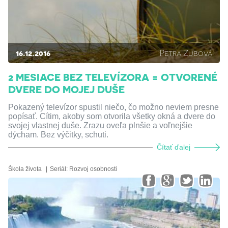
16.12.2016
Petra Zubová
2 MESIACE BEZ TELEVÍZORA = OTVORENÉ
DVERE DO MOJEJ DUŠE
Pokazený televízor spustil niečo, čo možno neviem presne
popísať. Cítim, akoby som otvorila všetky okná a dvere do
svojej vlastnej duše. Zrazu oveľa plnšie a voľnejšie
dýcham. Bez výčitky, schuti.
Čítať ďalej
Škola života
Seriál:
Rozvoj osobnosti