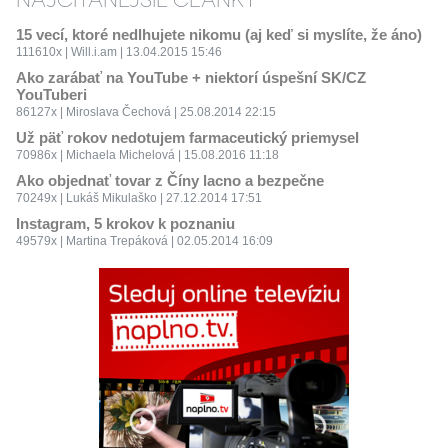
15 vecí, ktoré nedlhujete nikomu (aj keď si myslíte, že áno)
111610x | Will.i.am | 13.04.2015 15:46
Ako zarábať na YouTube + niektorí úspešní SK/CZ
YouTuberi
86127x | Miroslava Čechová | 25.08.2014 22:15
Už päť rokov nedotujem farmaceutický priemysel
70986x | Michaela Michelová | 15.08.2016 11:18
Ako objednať tovar z Číny lacno a bezpečne
70249x | Lukáš Mikulaško | 27.12.2014 17:51
Instagram, 5 krokov k poznaniu
49579x | Martina Trepáková | 02.05.2014 16:09