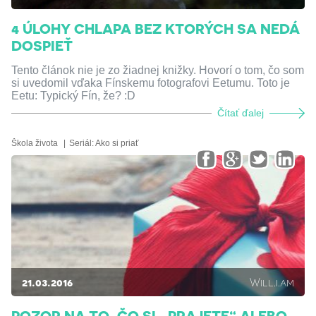
4 ÚLOHY CHLAPA BEZ KTORÝCH SA NEDÁ
DOSPIEŤ
Tento článok nie je zo žiadnej knižky. Hovorí o tom, čo som
si uvedomil vďaka Fínskemu fotografovi Eetumu. Toto je
Eetu: Typický Fín, že? :D
Čítať ďalej
Škola života
Seriál:
Ako si priať
21.03.2016
Will.i.am
POZOR NA TO, ČO SI ,,PRAJETE“ ALEBO