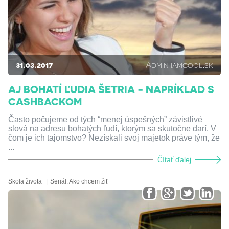
31.03.2017
Admin iamcool.sk
AJ BOHATÍ ĽUDIA ŠETRIA - NAPRÍKLAD S
CASHBACKOM
Často počujeme od tých “menej úspešných” závistlivé
slová na adresu bohatých ľudí, ktorým sa skutočne darí. V
čom je ich tajomstvo? Nezískali svoj majetok práve tým, že
...
Čítať ďalej
Škola života
Seriál:
Ako chcem žiť