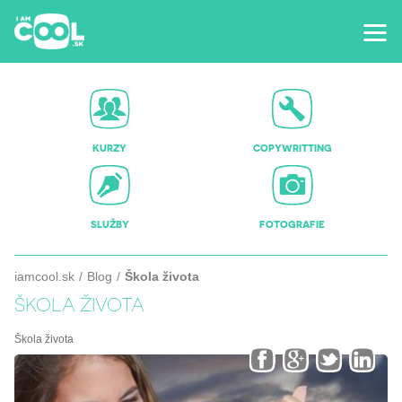
KURZY
COPYWRITTING
SLUŽBY
FOTOGRAFIE
iamcool.sk
Blog
Škola života
ŠKOLA ŽIVOTA
Škola života