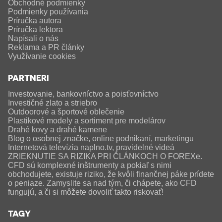
Obchodné podmienky
Podmienky používania
Príručka autora
Príručka lektora
Napísali o nás
Reklama a PR články
Využívanie cookies
PARTNERI
Investovanie, bankovníctvo a poisťovníctvo
Investičné zlato a striebro
Outdoorové a športové oblečenie
Plastikové modely a sortiment pre modelárov
Drahé kovy a drahé kamene
Blog o osobnej značke, online podnikaní, marketingu
Internetová televízia naplno.tv, pravidelné videá
ZRIEKNUTIE SA RIZIKA PRI ČLÁNKOCH O FOREXe.
CFD sú komplexné inštrumenty a pokiaľ s nimi
obchodujete, existuje riziko, že kvôli finančnej páke prídete
o peniaze. Zamyslite sa nad tým, či chápete, ako CFD
fungujú, a či si môžete dovoliť takto riskovať!
TAGY