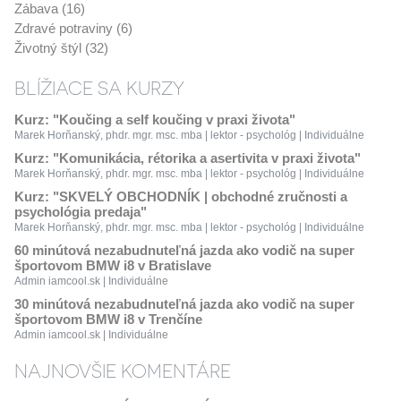
Zábava (16)
Zdravé potraviny (6)
Životný štýl (32)
BLÍŽIACE SA KURZY
Kurz: "Koučing a self koučing v praxi života"
Marek Horňanský, phdr. mgr. msc. mba | lektor - psychológ | Individuálne
Kurz: "Komunikácia, rétorika a asertivita v praxi života"
Marek Horňanský, phdr. mgr. msc. mba | lektor - psychológ | Individuálne
Kurz: "SKVELÝ OBCHODNÍK | obchodné zručnosti a
psychológia predaja"
Marek Horňanský, phdr. mgr. msc. mba | lektor - psychológ | Individuálne
60 minútová nezabudnuteľná jazda ako vodič na super
športovom BMW i8 v Bratislave
Admin iamcool.sk | Individuálne
30 minútová nezabudnuteľná jazda ako vodič na super
športovom BMW i8 v Trenčíne
Admin iamcool.sk | Individuálne
NAJNOVŠIE KOMENTÁRE