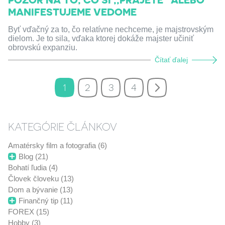
MANIFESTUJEME VEDOME
Byť vďačný za to, čo relatívne nechceme, je majstrovským
dielom. Je to sila, vďaka ktorej dokáže majster učiniť
obrovskú expanziu.
Čítať ďalej
1
2
3
4
KATEGÓRIE ČLÁNKOV
Amatérsky film a fotografia (6)
Blog (21)
Bohatí ľudia (4)
Človek človeku (13)
Dom a bývanie (13)
Finančný tip (11)
FOREX (15)
Hobby (3)