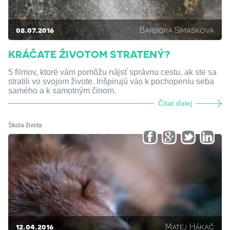
08.07.2016
Barbora Simaskova
KRÁČATE ŽIVOTOM STRATENÝ?
5 filmov, ktoré vám pomôžu nájsť správnu cestu, ak ste sa
stratili vo svojom živote. Inšpirujú vás k pochopeniu seba
samého a k samotným činom.
Čítať ďalej
Škola života
12.04.2016
Matej Hákač