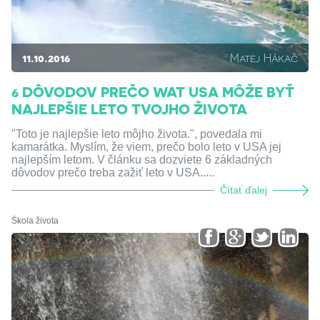
11.10.2016
Matej Hákač
6 DÔVODOV PREČO WAT USA MÔŽE BYŤ
NAJLEPŠIE LETO TVOJHO ŽIVOTA
"Toto je najlepšie leto môjho života.", povedala mi
kamarátka. Myslím, že viem, prečo bolo leto v USA jej
najlepším letom. V článku sa dozviete 6 základných
dôvodov prečo treba zažiť leto v USA.....
Čítať ďalej
Škola života