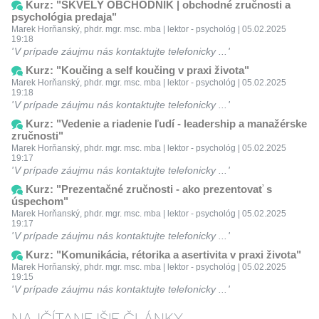
Kurz: "SKVELÝ OBCHODNÍK | obchodné zručnosti a
psychológia predaja"
Marek Horňanský, phdr. mgr. msc. mba | lektor - psychológ | 05.02.2025
19:18
V prípade záujmu nás kontaktujte telefonicky ...
Kurz: "Koučing a self koučing v praxi života"
Marek Horňanský, phdr. mgr. msc. mba | lektor - psychológ | 05.02.2025
19:18
V prípade záujmu nás kontaktujte telefonicky ...
Kurz: "Vedenie a riadenie ľudí - leadership a manažérske
zručnosti"
Marek Horňanský, phdr. mgr. msc. mba | lektor - psychológ | 05.02.2025
19:17
V prípade záujmu nás kontaktujte telefonicky ...
Kurz: "Prezentačné zručnosti - ako prezentovať s
úspechom"
Marek Horňanský, phdr. mgr. msc. mba | lektor - psychológ | 05.02.2025
19:17
V prípade záujmu nás kontaktujte telefonicky ...
Kurz: "Komunikácia, rétorika a asertivita v praxi života"
Marek Horňanský, phdr. mgr. msc. mba | lektor - psychológ | 05.02.2025
19:15
V prípade záujmu nás kontaktujte telefonicky ...
NAJČÍTANEJŠIE ČLÁNKY