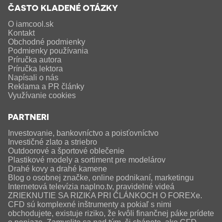
ČASTO KLADENÉ OTÁZKY
O iamcool.sk
Kontakt
Obchodné podmienky
Podmienky používania
Príručka autora
Príručka lektora
Napísali o nás
Reklama a PR články
Využívanie cookies
PARTNERI
Investovanie, bankovníctvo a poisťovníctvo
Investičné zlato a striebro
Outdoorové a športové oblečenie
Plastikové modely a sortiment pre modelárov
Drahé kovy a drahé kamene
Blog o osobnej značke, online podnikaní, marketingu
Internetová televízia naplno.tv, pravidelné videá
ZRIEKNUTIE SA RIZIKA PRI ČLÁNKOCH O FOREXe.
CFD sú komplexné inštrumenty a pokiaľ s nimi
obchodujete, existuje riziko, že kvôli finančnej páke prídete