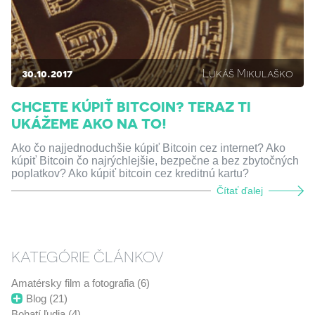
30.10.2017
Lukáš Mikulaško
CHCETE KÚPIŤ BITCOIN? TERAZ TI
UKÁŽEME AKO NA TO!
Ako čo najjednoduchšie kúpiť Bitcoin cez internet? Ako
kúpiť Bitcoin čo najrýchlejšie, bezpečne a bez zbytočných
poplatkov? Ako kúpiť bitcoin cez kreditnú kartu?
Čítať ďalej
KATEGÓRIE ČLÁNKOV
Amatérsky film a fotografia (6)
Blog (21)
Bohatí ľudia (4)