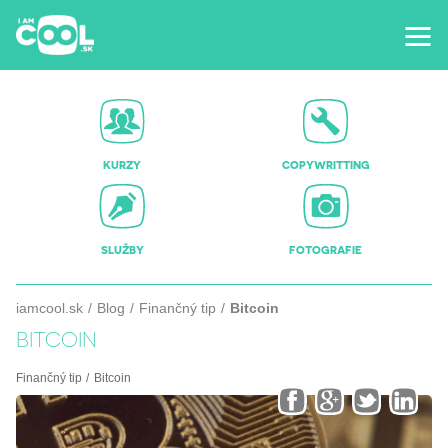
KURZY
COPYWRITTING
SLUŽBY
FOTOGRAFIE
iamcool.sk
Blog
Finančný tip
Bitcoin
BITCOIN
Finančný tip
Bitcoin