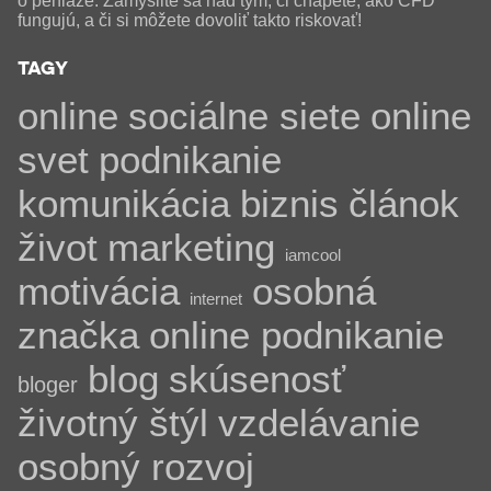
o peniaze. Zamyslite sa nad tým, či chápete, ako CFD
fungujú, a či si môžete dovoliť takto riskovať!
TAGY
online
sociálne siete
online
svet
podnikanie
komunikácia
biznis
článok
život
marketing
iamcool
motivácia
osobná
internet
značka
online podnikanie
blog
skúsenosť
bloger
životný štýl
vzdelávanie
osobný rozvoj