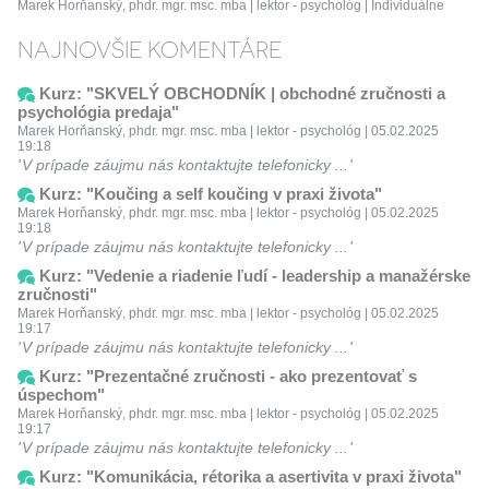
Marek Horňanský, phdr. mgr. msc. mba | lektor - psychológ | Individuálne
NAJNOVŠIE KOMENTÁRE
Kurz: "SKVELÝ OBCHODNÍK | obchodné zručnosti a
psychológia predaja"
Marek Horňanský, phdr. mgr. msc. mba | lektor - psychológ | 05.02.2025
19:18
V prípade záujmu nás kontaktujte telefonicky ...
Kurz: "Koučing a self koučing v praxi života"
Marek Horňanský, phdr. mgr. msc. mba | lektor - psychológ | 05.02.2025
19:18
V prípade záujmu nás kontaktujte telefonicky ...
Kurz: "Vedenie a riadenie ľudí - leadership a manažérske
zručnosti"
Marek Horňanský, phdr. mgr. msc. mba | lektor - psychológ | 05.02.2025
19:17
V prípade záujmu nás kontaktujte telefonicky ...
Kurz: "Prezentačné zručnosti - ako prezentovať s
úspechom"
Marek Horňanský, phdr. mgr. msc. mba | lektor - psychológ | 05.02.2025
19:17
V prípade záujmu nás kontaktujte telefonicky ...
Kurz: "Komunikácia, rétorika a asertivita v praxi života"