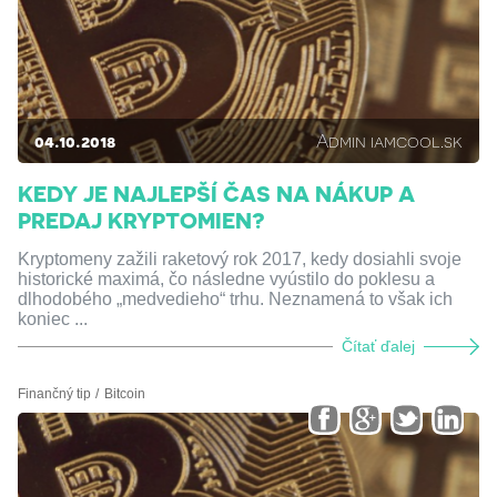
04.10.2018
Admin iamcool.sk
KEDY JE NAJLEPŠÍ ČAS NA NÁKUP A
PREDAJ KRYPTOMIEN?
Kryptomeny zažili raketový rok 2017, kedy dosiahli svoje
historické maximá, čo následne vyústilo do poklesu a
dlhodobého „medvedieho“ trhu. Neznamená to však ich
koniec ...
Čítať ďalej
Finančný tip
Bitcoin