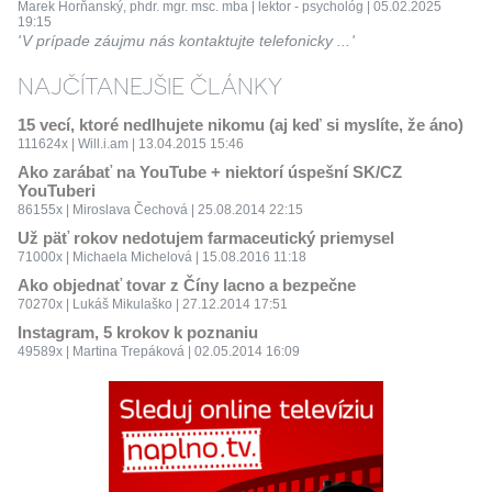
Marek Horňanský, phdr. mgr. msc. mba | lektor - psychológ | 05.02.2025
19:15
V prípade záujmu nás kontaktujte telefonicky ...
NAJČÍTANEJŠIE ČLÁNKY
15 vecí, ktoré nedlhujete nikomu (aj keď si myslíte, že áno)
111624x | Will.i.am | 13.04.2015 15:46
Ako zarábať na YouTube + niektorí úspešní SK/CZ
YouTuberi
86155x | Miroslava Čechová | 25.08.2014 22:15
Už päť rokov nedotujem farmaceutický priemysel
71000x | Michaela Michelová | 15.08.2016 11:18
Ako objednať tovar z Číny lacno a bezpečne
70270x | Lukáš Mikulaško | 27.12.2014 17:51
Instagram, 5 krokov k poznaniu
49589x | Martina Trepáková | 02.05.2014 16:09