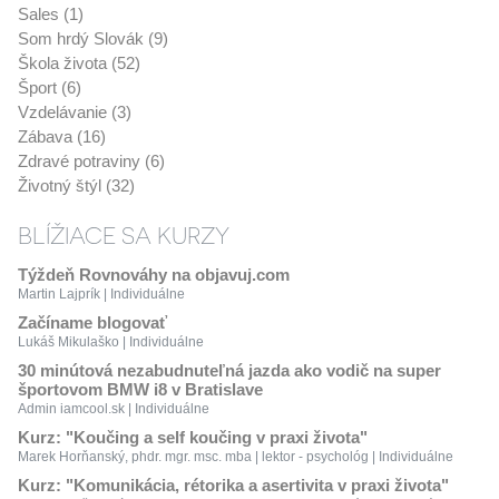
Sales (1)
Som hrdý Slovák (9)
Škola života (52)
Šport (6)
Vzdelávanie (3)
Zábava (16)
Zdravé potraviny (6)
Životný štýl (32)
BLÍŽIACE SA KURZY
Týždeň Rovnováhy na objavuj.com
Martin Lajprík | Individuálne
Začíname blogovať
Lukáš Mikulaško | Individuálne
30 minútová nezabudnuteľná jazda ako vodič na super
športovom BMW i8 v Bratislave
Admin iamcool.sk | Individuálne
Kurz: "Koučing a self koučing v praxi života"
Marek Horňanský, phdr. mgr. msc. mba | lektor - psychológ | Individuálne
Kurz: "Komunikácia, rétorika a asertivita v praxi života"