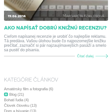
19.06.2014
Margaréta Koklesová
AKO NAPÍSAŤ DOBRÚ KNIŽNÚ RECENZIU?
Cieľom napísanej recenzie je urobiť čo najlepšie reklamu.
Tá predáva. Vašou úlohou bude čo najpozornejšie knižku
prečítať, zaznačiť si pár najzaujímavejších pasáží a smelo
sa pustiť do písania.
Čítať ďalej
KATEGÓRIE ČLÁNKOV
Amatérsky film a fotografia (6)
Blog (21)
Bohatí ľudia (4)
Človek človeku (13)
Dom a bývanie (13)