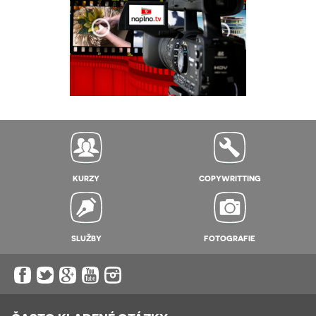
KURZY
COPYWRITTING
SLUŽBY
FOTOGRAFIE