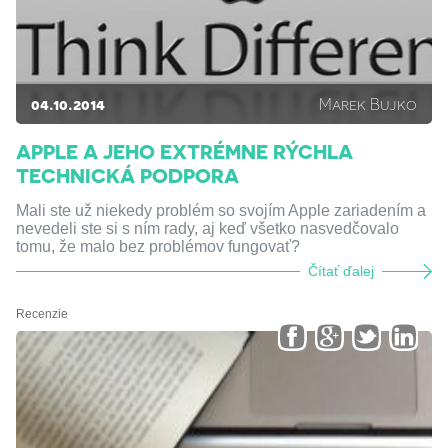
04.10.2014
Marek Bujko
APPLE A JEHO EXTRÉMNE RÝCHLA
TECHNICKÁ PODPORA
Mali ste už niekedy problém so svojím Apple zariadením a
nevedeli ste si s ním rady, aj keď všetko nasvedčovalo
tomu, že malo bez problémov fungovať?
Čítať ďalej
Recenzie