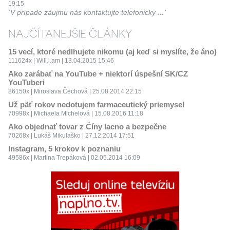
19:15
V prípade záujmu nás kontaktujte telefonicky ...
NAJČÍTANEJŠIE ČLÁNKY
15 vecí, ktoré nedlhujete nikomu (aj keď si myslíte, že áno)
111624x | Will.i.am | 13.04.2015 15:46
Ako zarábať na YouTube + niektorí úspešní SK/CZ
YouTuberi
86150x | Miroslava Čechová | 25.08.2014 22:15
Už päť rokov nedotujem farmaceutický priemysel
70998x | Michaela Michelová | 15.08.2016 11:18
Ako objednať tovar z Číny lacno a bezpečne
70268x | Lukáš Mikulaško | 27.12.2014 17:51
Instagram, 5 krokov k poznaniu
49586x | Martina Trepáková | 02.05.2014 16:09