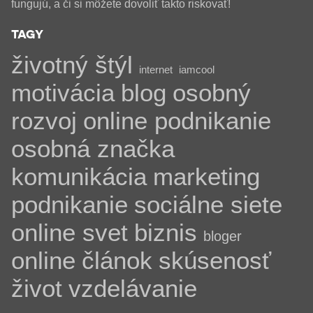
fungujú, a či si môžete dovoliť takto riskovať!
TAGY
životný štýl
internet
iamcool
motivácia
blog
osobný
rozvoj
online podnikanie
osobná značka
komunikácia
marketing
podnikanie
sociálne siete
online svet
biznis
bloger
online
článok
skúsenosť
život
vzdelávanie