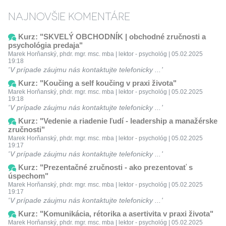
NAJNOVŠIE KOMENTÁRE
Kurz: "SKVELÝ OBCHODNÍK | obchodné zručnosti a
psychológia predaja"
Marek Horňanský, phdr. mgr. msc. mba | lektor - psychológ | 05.02.2025
19:18
V prípade záujmu nás kontaktujte telefonicky ...
Kurz: "Koučing a self koučing v praxi života"
Marek Horňanský, phdr. mgr. msc. mba | lektor - psychológ | 05.02.2025
19:18
V prípade záujmu nás kontaktujte telefonicky ...
Kurz: "Vedenie a riadenie ľudí - leadership a manažérske
zručnosti"
Marek Horňanský, phdr. mgr. msc. mba | lektor - psychológ | 05.02.2025
19:17
V prípade záujmu nás kontaktujte telefonicky ...
Kurz: "Prezentačné zručnosti - ako prezentovať s
úspechom"
Marek Horňanský, phdr. mgr. msc. mba | lektor - psychológ | 05.02.2025
19:17
V prípade záujmu nás kontaktujte telefonicky ...
Kurz: "Komunikácia, rétorika a asertivita v praxi života"
Marek Horňanský, phdr. mgr. msc. mba | lektor - psychológ | 05.02.2025