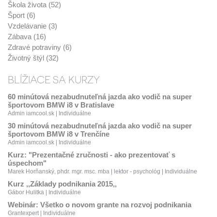
Škola života (52)
Šport (6)
Vzdelávanie (3)
Zábava (16)
Zdravé potraviny (6)
Životný štýl (32)
BLÍŽIACE SA KURZY
60 minútová nezabudnuteľná jazda ako vodič na super
športovom BMW i8 v Bratislave
Admin iamcool.sk | Individuálne
30 minútová nezabudnuteľná jazda ako vodič na super
športovom BMW i8 v Trenčíne
Admin iamcool.sk | Individuálne
Kurz: "Prezentačné zručnosti - ako prezentovať s
úspechom"
Marek Horňanský, phdr. mgr. msc. mba | lektor - psychológ | Individuálne
Kurz ,,Základy podnikania 2015,,
Gábor Hulitka | Individuálne
Webinár: Všetko o novom grante na rozvoj podnikania
Grantexpert | Individuálne