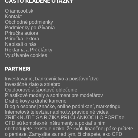
ČASTO KLADENÉ OTÁZKY
O iamcool.sk
Kontakt
Obchodné podmienky
Podmienky používania
Príručka autora
Príručka lektora
Napísali o nás
Reklama a PR články
Využívanie cookies
PARTNERI
Investovanie, bankovníctvo a poisťovníctvo
Investičné zlato a striebro
Outdoorové a športové oblečenie
Plastikové modely a sortiment pre modelárov
Drahé kovy a drahé kamene
Blog o osobnej značke, online podnikaní, marketingu
Internetová televízia naplno.tv, pravidelné videá
ZRIEKNUTIE SA RIZIKA PRI ČLÁNKOCH O FOREXe.
CFD sú komplexné inštrumenty a pokiaľ s nimi
obchodujete, existuje riziko, že kvôli finančnej páke prídete
o peniaze. Zamyslite sa nad tým, či chápete, ako CFD