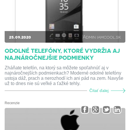
25.09.2020
Admin iamcool.sk
ODOLNÉ TELEFÓNY, KTORÉ VYDRŽIA AJ
NAJNÁROČNEJŠIE PODMIENKY
Zháňate telefón, na ktorý sa môžete spoľahnúť aj v
najnáročnejších podmienkach? Moderné odolné telefóny
ustoja dáž, prach a nerozhodí ich ani pád na zem. Navyše
už to dnes nie sú veľké a ťažké tehly.
Čítať ďalej
Recenzie