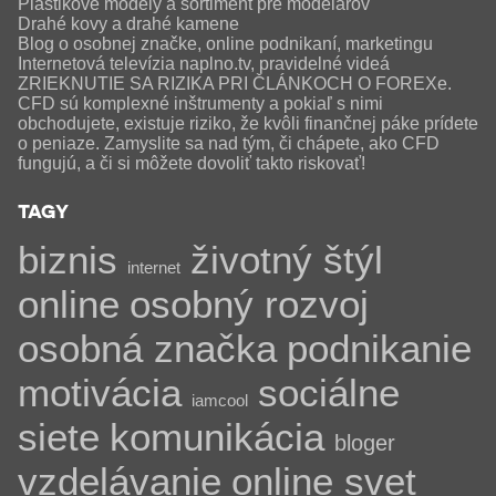
Plastikové modely a sortiment pre modelárov
Drahé kovy a drahé kamene
Blog o osobnej značke, online podnikaní, marketingu
Internetová televízia naplno.tv, pravidelné videá
ZRIEKNUTIE SA RIZIKA PRI ČLÁNKOCH O FOREXe.
CFD sú komplexné inštrumenty a pokiaľ s nimi
obchodujete, existuje riziko, že kvôli finančnej páke prídete
o peniaze. Zamyslite sa nad tým, či chápete, ako CFD
fungujú, a či si môžete dovoliť takto riskovať!
TAGY
biznis
životný štýl
internet
online
osobný rozvoj
osobná značka
podnikanie
motivácia
sociálne
iamcool
siete
komunikácia
bloger
vzdelávanie
online svet