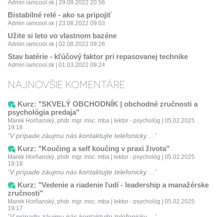
Admin iamcool.sk | 29.09.2022 20:56
Bistabilné relé - ako sa pripojiť
Admin iamcool.sk | 23.08.2022 09:03
Užite si leto vo vlastnom bazéne
Admin iamcool.sk | 02.08.2022 09:26
Stav batérie - kľúčový faktor pri repasovanej technike
Admin iamcool.sk | 01.03.2022 09:24
NAJNOVŠIE KOMENTÁRE
Kurz: "SKVELÝ OBCHODNÍK | obchodné zručnosti a
psychológia predaja"
Marek Horňanský, phdr. mgr. msc. mba | lektor - psychológ | 05.02.2025
19:18
V prípade záujmu nás kontaktujte telefonicky ...
Kurz: "Koučing a self koučing v praxi života"
Marek Horňanský, phdr. mgr. msc. mba | lektor - psychológ | 05.02.2025
19:18
V prípade záujmu nás kontaktujte telefonicky ...
Kurz: "Vedenie a riadenie ľudí - leadership a manažérske
zručnosti"
Marek Horňanský, phdr. mgr. msc. mba | lektor - psychológ | 05.02.2025
19:17
V prípade záujmu nás kontaktujte telefonicky ...