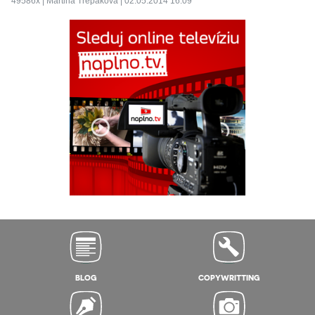
49586x | Martina Trepáková | 02.05.2014 16:09
BLOG
COPYWRITTING