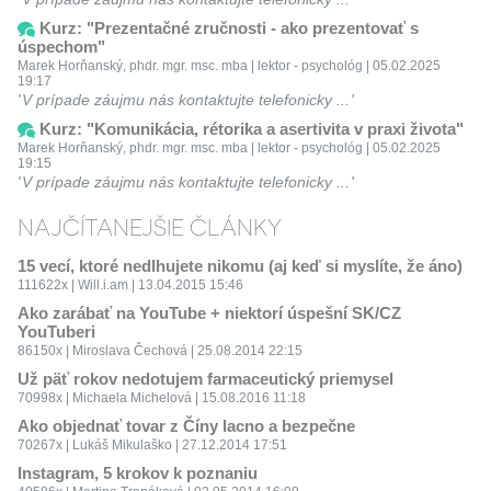
Kurz: "Prezentačné zručnosti - ako prezentovať s
úspechom"
Marek Horňanský, phdr. mgr. msc. mba | lektor - psychológ | 05.02.2025
19:17
V prípade záujmu nás kontaktujte telefonicky ...
Kurz: "Komunikácia, rétorika a asertivita v praxi života"
Marek Horňanský, phdr. mgr. msc. mba | lektor - psychológ | 05.02.2025
19:15
V prípade záujmu nás kontaktujte telefonicky ...
NAJČÍTANEJŠIE ČLÁNKY
15 vecí, ktoré nedlhujete nikomu (aj keď si myslíte, že áno)
111622x | Will.i.am | 13.04.2015 15:46
Ako zarábať na YouTube + niektorí úspešní SK/CZ
YouTuberi
86150x | Miroslava Čechová | 25.08.2014 22:15
Už päť rokov nedotujem farmaceutický priemysel
70998x | Michaela Michelová | 15.08.2016 11:18
Ako objednať tovar z Číny lacno a bezpečne
70267x | Lukáš Mikulaško | 27.12.2014 17:51
Instagram, 5 krokov k poznaniu