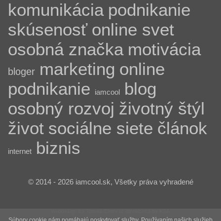
komunikácia
podnikanie
skúsenosť
online svet
osobná značka
motivácia
marketing
online
bloger
podnikanie
blog
iamcool
osobný rozvoj
životný štýl
život
sociálne siete
článok
biznis
internet
© 2014 - 2026 iamcool.sk, Všetky práva vyhradené
webdesign by Tomáš Chorvát, developed by KSA
Súbory cookie nám pomáhajú poskytovať služby. Používaním našich služieb