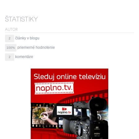
ŠTATISTIKY
AUTOR
články v blogu
2
priemerné hodnotenie
100%
komentáre
2