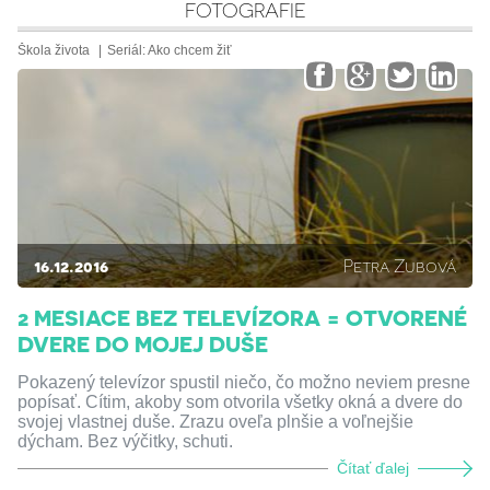
FOTOGRAFIE
Škola života
Seriál:
Ako chcem žiť
16.12.2016
Petra Zubová
2 MESIACE BEZ TELEVÍZORA = OTVORENÉ
DVERE DO MOJEJ DUŠE
Pokazený televízor spustil niečo, čo možno neviem presne
popísať. Cítim, akoby som otvorila všetky okná a dvere do
svojej vlastnej duše. Zrazu oveľa plnšie a voľnejšie
dýcham. Bez výčitky, schuti.
Čítať ďalej