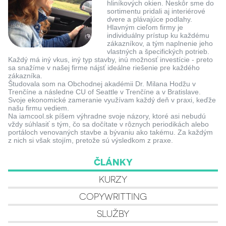
hliníkových okien. Neskôr sme do
sortimentu pridali aj interiérové
dvere a plávajúce podlahy.
Hlavným cieľom firmy je
individuálny prístup ku každému
zákazníkov, a tým naplnenie jeho
vlastných a špecifických potrieb.
Každý má iný vkus, iný typ stavby, inú možnosť investície - preto
sa snažíme v našej firme nájsť ideálne riešenie pre každého
zákazníka.
Študovala som na Obchodnej akadémii Dr. Milana Hodžu v
Trenčíne a následne CU of Seattle v Trenčíne a v Bratislave.
Svoje ekonomické zameranie využívam každý deň v praxi, keďže
našu firmu vediem.
Na iamcool.sk píšem výhradne svoje názory, ktoré asi nebudú
vždy súhlasiť s tým, čo sa dočítate v rôznych periodikách alebo
portáloch venovaných stavbe a bývaniu ako takému. Za každým
z nich si však stojím, pretože sú výsledkom z praxe.
ČLÁNKY
KURZY
COPYWRITTING
SLUŽBY