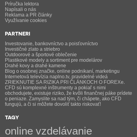
Príručka lektora
Napísali o nás
Reklama a PR články
Využívanie cookies
PARTNERI
Investovanie, bankovníctvo a poisťovníctvo
Investičné zlato a striebro
Outdoorové a športové oblečenie
Plastikové modely a sortiment pre modelárov
Drahé kovy a drahé kamene
Blog o osobnej značke, online podnikaní, marketingu
Internetová televízia naplno.tv, pravidelné videá
ZRIEKNUTIE SA RIZIKA PRI ČLÁNKOCH O FOREXe.
CFD sú komplexné inštrumenty a pokiaľ s nimi
obchodujete, existuje riziko, že kvôli finančnej páke prídete
o peniaze. Zamyslite sa nad tým, či chápete, ako CFD
fungujú, a či si môžete dovoliť takto riskovať!
TAGY
online
vzdelávanie