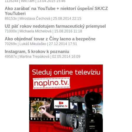
111624x | Will.i.am | 13.04.2015 15:46
Ako zarábať na YouTube + niektorí úspešní SK/CZ
YouTuberi
86153x | Miroslava Čechová | 25.08.2014 22:15
Už päť rokov nedotujem farmaceutický priemysel
71000x | Michaela Michelová | 15.08.2016 11:18
Ako objednať tovar z Číny lacno a bezpečne
70269x | Lukáš Mikulaško | 27.12.2014 17:51
Instagram, 5 krokov k poznaniu
49587x | Martina Trepáková | 02.05.2014 16:09