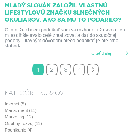
MLADÝ SLOVÁK ZALOŽIL VLASTNÚ
LIFESTYLOVÚ ZNAČKU SLNEČNÝCH
OKULIAROV. AKO SA MU TO PODARILO?
O tom, že chcem podnikať som sa rozhodol už dávno, len
mi to dlhšie trvalo celé zrealizovať a dať do skutočnej
podoby. Hlavným dôvodom prečo podnikať je pre mňa
sloboda.
Čítať ďalej
1
2
3
4
KATEGÓRIE KURZOV
Internet (9)
Manažment (11)
Marketing (12)
Osobný rozvoj (11)
Podnikanie (4)