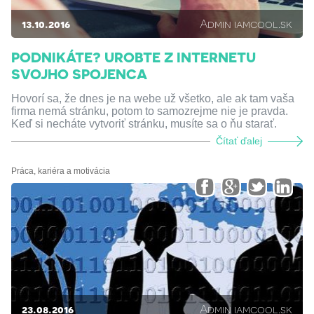
13.10.2016
Admin iamcool.sk
PODNIKÁTE? UROBTE Z INTERNETU
SVOJHO SPOJENCA
Hovorí sa, že dnes je na webe už všetko, ale ak tam vaša
firma nemá stránku, potom to samozrejme nie je pravda.
Keď si necháte vytvoriť stránku, musíte sa o ňu starať.
Čítať ďalej
Práca, kariéra a motivácia
23.08.2016
Admin iamcool.sk