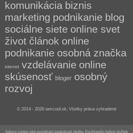
komunikácia
biznis
marketing
podnikanie
blog
sociálne siete
online svet
život
článok
online
podnikanie
osobná značka
vzdelávanie
online
internet
skúsenosť
osobný
bloger
rozvoj
© 2014 - 2026 iamcool.sk, Všetky práva vyhradené
webdesign by Tomáš Chorvát, developed by KSA
Súbory cookie nám pomáhajú poskytovať služby. Používaním našich služieb