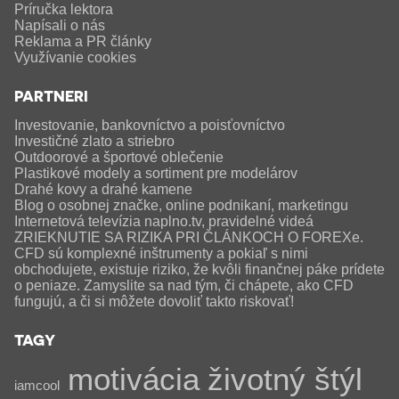
Príručka lektora
Napísali o nás
Reklama a PR články
Využívanie cookies
PARTNERI
Investovanie, bankovníctvo a poisťovníctvo
Investičné zlato a striebro
Outdoorové a športové oblečenie
Plastikové modely a sortiment pre modelárov
Drahé kovy a drahé kamene
Blog o osobnej značke, online podnikaní, marketingu
Internetová televízia naplno.tv, pravidelné videá
ZRIEKNUTIE SA RIZIKA PRI ČLÁNKOCH O FOREXe.
CFD sú komplexné inštrumenty a pokiaľ s nimi
obchodujete, existuje riziko, že kvôli finančnej páke prídete
o peniaze. Zamyslite sa nad tým, či chápete, ako CFD
fungujú, a či si môžete dovoliť takto riskovať!
TAGY
motivácia
životný štýl
iamcool