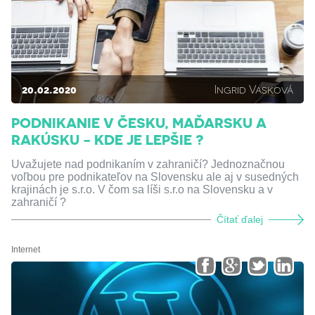
20.02.2020
Ingrid Vasková
PODNIKANIE V ČESKU, MAĎARSKU A
RAKÚSKU - KDE JE LEPŠIE ?
Uvažujete nad podnikaním v zahraničí? Jednoznačnou
voľbou pre podnikateľov na Slovensku ale aj v susedných
krajinách je s.r.o. V čom sa líši s.r.o na Slovensku a v
zahraničí ?
Čítať ďalej
Internet