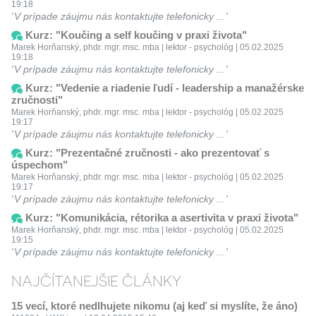
19:18
V prípade záujmu nás kontaktujte telefonicky ...
Kurz: "Koučing a self koučing v praxi života"
Marek Horňanský, phdr. mgr. msc. mba | lektor - psychológ | 05.02.2025
19:18
V prípade záujmu nás kontaktujte telefonicky ...
Kurz: "Vedenie a riadenie ľudí - leadership a manažérske
zručnosti"
Marek Horňanský, phdr. mgr. msc. mba | lektor - psychológ | 05.02.2025
19:17
V prípade záujmu nás kontaktujte telefonicky ...
Kurz: "Prezentačné zručnosti - ako prezentovať s
úspechom"
Marek Horňanský, phdr. mgr. msc. mba | lektor - psychológ | 05.02.2025
19:17
V prípade záujmu nás kontaktujte telefonicky ...
Kurz: "Komunikácia, rétorika a asertivita v praxi života"
Marek Horňanský, phdr. mgr. msc. mba | lektor - psychológ | 05.02.2025
19:15
V prípade záujmu nás kontaktujte telefonicky ...
NAJČÍTANEJŠIE ČLÁNKY
15 vecí, ktoré nedlhujete nikomu (aj keď si myslíte, že áno)