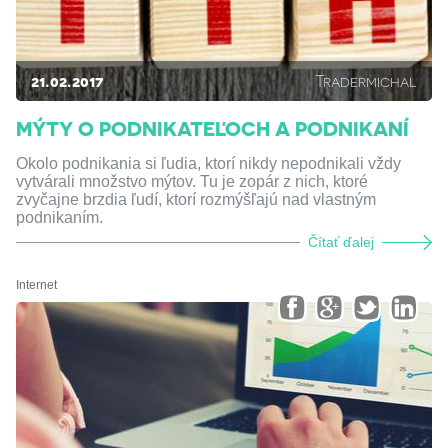
21.02.2017
Tradermichal
MÝTY O PODNIKATEĽOCH A PODNIKANÍ
Okolo podnikania si ľudia, ktorí nikdy nepodnikali vždy
vytvárali množstvo mýtov. Tu je zopár z nich, ktoré
zvyčajne brzdia ľudí, ktorí rozmýšľajú nad vlastným
podnikaním.
Čítať ďalej
Internet