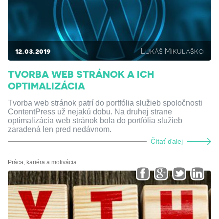
12.03.2019
Lukáš Mikulaško
TVORBA WEB STRÁNOK A ICH
OPTIMALIZÁCIA
Tvorba web stránok patrí do portfólia služieb spoločnosti
ContentPress už nejakú dobu. Na druhej strane
optimalizácia web stránok bola do portfólia služieb
zaradená len pred nedávnom.
Čítať ďalej
Práca, kariéra a motivácia