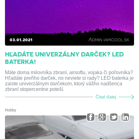
03.01.2021
Admin iamcool.sk
HĽADÁTE UNIVERZÁLNY DARČEK? LED
BATERKA!
Máte doma milovníka zbraní, airsoftu, vojaka či poľovníka?
Hľadáte preňho darček, no neviete si rady? LED baterka je
zaiste univerzálnym darčekom, ktorý vášho nadšenca
zbraní stopercentne poteší.
Čítať ďalej
Hobby