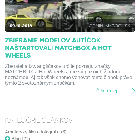
09.10.2018
Admin iamcool.sk
ZBIERANIE MODELOV AUTÍČOK
NAŠTARTOVALI MATCHBOX A HOT
WHEELS
Zberatelia tzv. angličákov určite poznajú značky
MATCHBOX a Hot Wheels a nie sú pre nich žiadnou
neznámou. Aj tak však cheme venovať tento článok práve
týmto 2 svetoznámym značkám.
Čítať ďalej
KATEGÓRIE ČLÁNKOV
Amatérsky film a fotografia (6)
Blog (21)