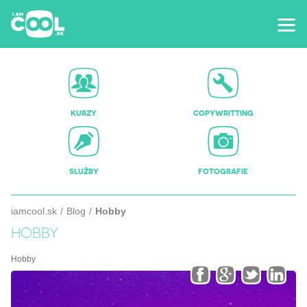
KURZY
COPYWRITTING
SLUŽBY
FOTOGRAFIE
iamcool.sk
Blog
Hobby
HOBBY
Hobby