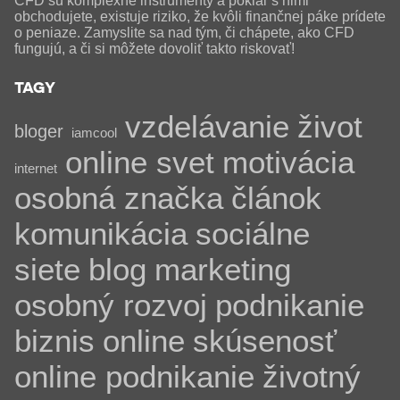
CFD sú komplexné inštrumenty a pokiaľ s nimi
obchodujete, existuje riziko, že kvôli finančnej páke prídete
o peniaze. Zamyslite sa nad tým, či chápete, ako CFD
fungujú, a či si môžete dovoliť takto riskovať!
TAGY
vzdelávanie
život
bloger
iamcool
online svet
motivácia
internet
osobná značka
článok
komunikácia
sociálne
siete
blog
marketing
osobný rozvoj
podnikanie
biznis
online
skúsenosť
online podnikanie
životný