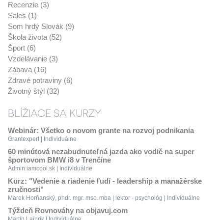
Recenzie (3)
Sales (1)
Som hrdý Slovák (9)
Škola života (52)
Šport (6)
Vzdelávanie (3)
Zábava (16)
Zdravé potraviny (6)
Životný štýl (32)
BLÍŽIACE SA KURZY
Webinár: Všetko o novom grante na rozvoj podnikania
Grantexpert | Individuálne
60 minútová nezabudnuteľná jazda ako vodič na super
športovom BMW i8 v Trenčíne
Admin iamcool.sk | Individuálne
Kurz: "Vedenie a riadenie ľudí - leadership a manažérske
zručnosti"
Marek Horňanský, phdr. mgr. msc. mba | lektor - psychológ | Individuálne
Týždeň Rovnováhy na objavuj.com
Martin Lajprík | Individuálne