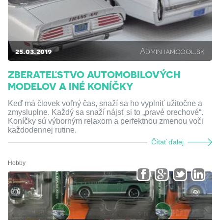
25.03.2019
Admin iamcool.sk
ZBERATEĽSTVO AUTOMOBILOVÝCH
MODELOV A INÉ KONÍČKY
Keď má človek voľný čas, snaží sa ho vyplniť užitočne a
zmysluplne. Každý sa snaží nájsť si to „pravé orechové“.
Koníčky sú výborným relaxom a perfektnou zmenou voči
každodennej rutine.
Čítať ďalej
Hobby