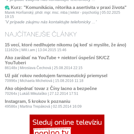
Kurz: "Komunikácia, rétorika a asertivita v praxi života"
Marek Horňanský, phdr. mgr. msc. mba | lektor - psychológ | 05.02.2025
19:15
V prípade záujmu nás kontaktujte telefonicky ...
NAJČÍTANEJŠIE ČLÁNKY
15 vecí, ktoré nedlhujete nikomu (aj keď si myslíte, že áno)
111620x | Will.i.am | 13.04.2015 15:46
Ako zarábať na YouTube + niektorí úspešní SK/CZ
YouTuberi
86148x | Miroslava Čechová | 25.08.2014 22:15
Už päť rokov nedotujem farmaceutický priemysel
70996x | Michaela Michelová | 15.08.2016 11:18
Ako objednať tovar z Číny lacno a bezpečne
70264x | Lukáš Mikulaško | 27.12.2014 17:51
Instagram, 5 krokov k poznaniu
49586x | Martina Trepáková | 02.05.2014 16:09