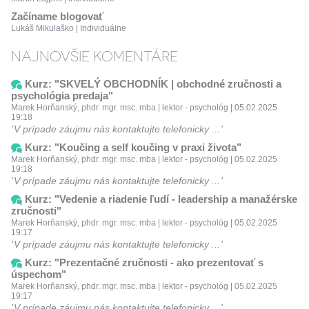
Začíname blogovať
Lukáš Mikulaško | Individuálne
NAJNOVŠIE KOMENTÁRE
Kurz: "SKVELÝ OBCHODNÍK | obchodné zručnosti a
psychológia predaja"
Marek Horňanský, phdr. mgr. msc. mba | lektor - psychológ | 05.02.2025
19:18
V prípade záujmu nás kontaktujte telefonicky ...
Kurz: "Koučing a self koučing v praxi života"
Marek Horňanský, phdr. mgr. msc. mba | lektor - psychológ | 05.02.2025
19:18
V prípade záujmu nás kontaktujte telefonicky ...
Kurz: "Vedenie a riadenie ľudí - leadership a manažérske
zručnosti"
Marek Horňanský, phdr. mgr. msc. mba | lektor - psychológ | 05.02.2025
19:17
V prípade záujmu nás kontaktujte telefonicky ...
Kurz: "Prezentačné zručnosti - ako prezentovať s
úspechom"
Marek Horňanský, phdr. mgr. msc. mba | lektor - psychológ | 05.02.2025
19:17
V prípade záujmu nás kontaktujte telefonicky ...