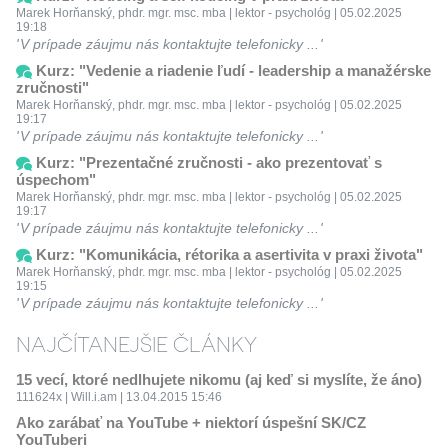
Marek Horňanský, phdr. mgr. msc. mba | lektor - psychológ | 05.02.2025
19:18
V prípade záujmu nás kontaktujte telefonicky ...
Kurz: "Vedenie a riadenie ľudí - leadership a manažérske
zručnosti"
Marek Horňanský, phdr. mgr. msc. mba | lektor - psychológ | 05.02.2025
19:17
V prípade záujmu nás kontaktujte telefonicky ...
Kurz: "Prezentačné zručnosti - ako prezentovať s
úspechom"
Marek Horňanský, phdr. mgr. msc. mba | lektor - psychológ | 05.02.2025
19:17
V prípade záujmu nás kontaktujte telefonicky ...
Kurz: "Komunikácia, rétorika a asertivita v praxi života"
Marek Horňanský, phdr. mgr. msc. mba | lektor - psychológ | 05.02.2025
19:15
V prípade záujmu nás kontaktujte telefonicky ...
NAJČÍTANEJŠIE ČLÁNKY
15 vecí, ktoré nedlhujete nikomu (aj keď si myslíte, že áno)
111624x | Will.i.am | 13.04.2015 15:46
Ako zarábať na YouTube + niektorí úspešní SK/CZ
YouTuberi