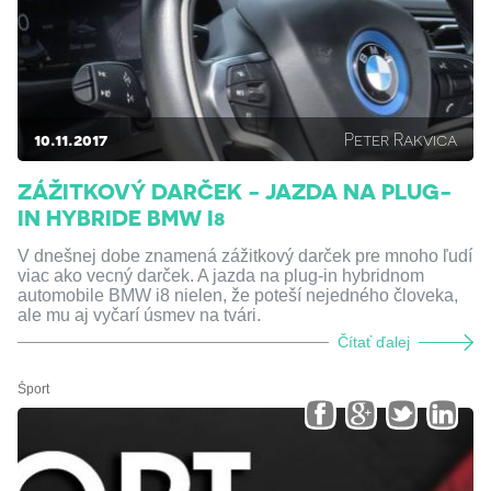
10.11.2017
Peter Rakvica
ZÁŽITKOVÝ DARČEK - JAZDA NA PLUG-
IN HYBRIDE BMW I8
V dnešnej dobe znamená zážitkový darček pre mnoho ľudí
viac ako vecný darček. A jazda na plug-in hybridnom
automobile BMW i8 nielen, že poteší nejedného človeka,
ale mu aj vyčarí úsmev na tvári.
Čítať ďalej
Šport