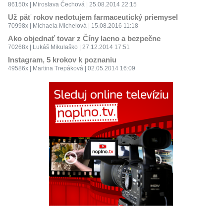
86150x | Miroslava Čechová | 25.08.2014 22:15
Už päť rokov nedotujem farmaceutický priemysel
70998x | Michaela Michelová | 15.08.2016 11:18
Ako objednať tovar z Číny lacno a bezpečne
70268x | Lukáš Mikulaško | 27.12.2014 17:51
Instagram, 5 krokov k poznaniu
49586x | Martina Trepáková | 02.05.2014 16:09