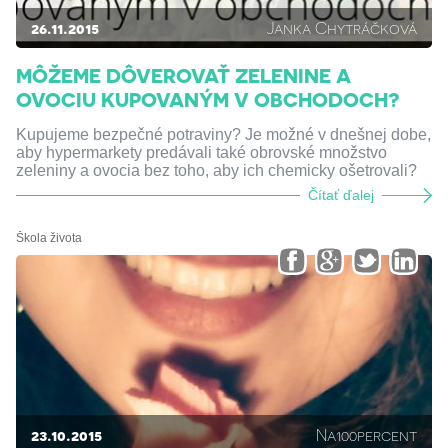
26.11.2015
Janka Chytráčková
MÔŽEME DÔVEROVAŤ ZELENINE A
OVOCIU KUPOVANÝM V OBCHODOCH?
Kupujeme bezpečné potraviny? Je možné v dnešnej dobe,
aby hypermarkety predávali také obrovské množstvo
zeleniny a ovocia bez toho, aby ich chemicky ošetrovali?
Čítať ďalej
Škola života
23.10.2015
Na100percent