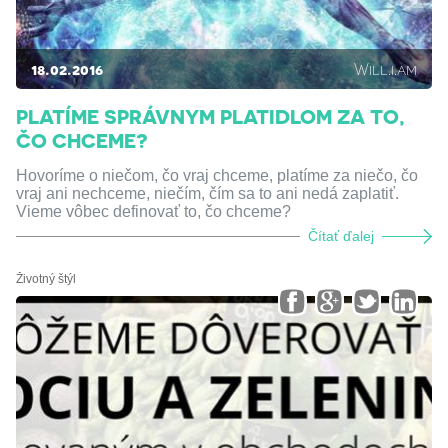
18.02.2016
Will.i.am
PLATÍME SPRÁVNYM PLATIDLOM ZA TO,
ČO CHCEME?
Hovoríme o niečom, čo vraj chceme, platíme za niečo, čo
vraj ani nechceme, niečím, čím sa to ani nedá zaplatiť.
Vieme vôbec definovať to, čo chceme?
Čítať ďalej
Životný štýl