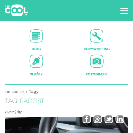
BLOG
COPYWRITTING
SLUŽBY
FOTOGRAFIE
iamcool.sk
Tagy
TAG:
RADOSŤ
Životný štýl