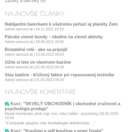
Zážitky a darčeky (4)
NAJNOVŠIE ČLÁNKY
Nabíjacími baterkami k ušetreniu peňazí aj planéty Zem
Admin iamcool.sk | 24.11.2022 10:19
Pánske zimné bundy – ideálne na zimné aktivity
Admin iamcool.sk | 29.09.2022 20:56
Bistabilné relé - ako sa pripojiť
Admin iamcool.sk | 23.08.2022 09:03
Užite si leto vo vlastnom bazéne
Admin iamcool.sk | 02.08.2022 09:26
Stav batérie - kľúčový faktor pri repasovanej technike
Admin iamcool.sk | 01.03.2022 09:24
NAJNOVŠIE KOMENTÁRE
Kurz: "SKVELÝ OBCHODNÍK | obchodné zručnosti a
psychológia predaja"
Marek Horňanský, phdr. mgr. msc. mba | lektor - psychológ | 05.02.2025
19:18
V prípade záujmu nás kontaktujte telefonicky ...
Kurz: "Koučing a self koučing v praxi života"