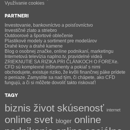
Využívanie cookies
PARTNERI
Investovanie, bankovníctvo a poisťovníctvo
Investičné zlato a striebro
Outdoorové a športové oblečenie
Plastikové modely a sortiment pre modelárov
Drahé kovy a drahé kamene
Blog o osobnej značke, online podnikaní, marketingu
Internetová televízia naplno.tv, pravidelné videá
ZRIEKNUTIE SA RIZIKA PRI ČLÁNKOCH O FOREXe.
CFD sú komplexné inštrumenty a pokiaľ s nimi
obchodujete, existuje riziko, že kvôli finančnej páke prídete
o peniaze. Zamyslite sa nad tým, či chápete, ako CFD
fungujú, a či si môžete dovoliť takto riskovať!
TAGY
biznis
život
skúsenosť
internet
online svet
online
bloger