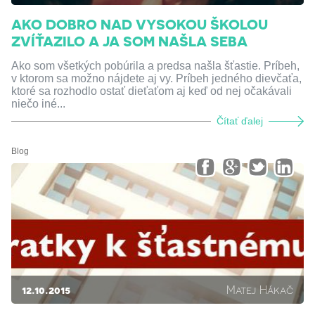
AKO DOBRO NAD VYSOKOU ŠKOLOU
ZVÍŤAZILO A JA SOM NAŠLA SEBA
Ako som všetkých pobúrila a predsa našla šťastie. Príbeh,
v ktorom sa možno nájdete aj vy. Príbeh jedného dievčaťa,
ktoré sa rozhodlo ostať dieťaťom aj keď od nej očakávali
niečo iné...
Čítať ďalej
Blog
12.10.2015
Matej Hákač