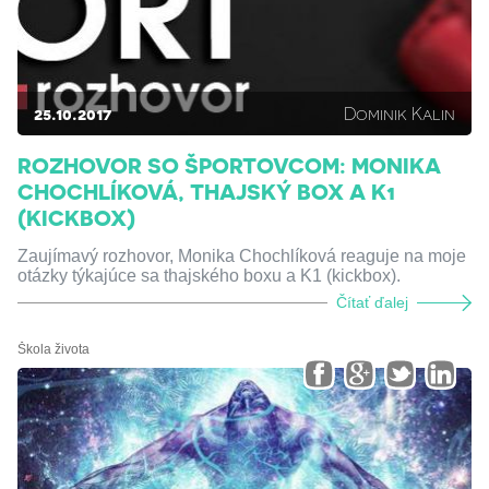
25.10.2017
Dominik Kalin
ROZHOVOR SO ŠPORTOVCOM: MONIKA
CHOCHLÍKOVÁ, THAJSKÝ BOX A K1
(KICKBOX)
Zaujímavý rozhovor, Monika Chochlíková reaguje na moje
otázky týkajúce sa thajského boxu a K1 (kickbox).
Čítať ďalej
Škola života