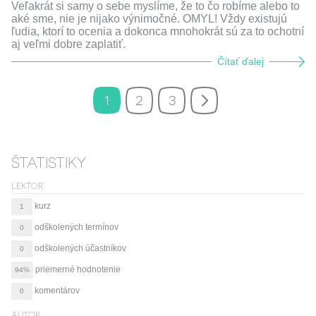
Veľakrát si samy o sebe myslíme, že to čo robíme alebo to
aké sme, nie je nijako výnimočné. OMYL! Vždy existujú
ľudia, ktorí to ocenia a dokonca mnohokrát sú za to ochotní
aj veľmi dobre zaplatiť.
Čítať ďalej
1
2
3
ŠTATISTIKY
LEKTOR
kurz
1
odškolených termínov
0
odškolených účastníkov
0
priemerné hodnotenie
94%
komentárov
0
AUTOR