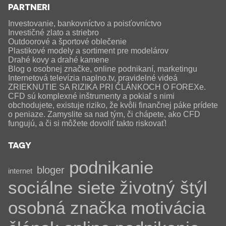
PARTNERI
Investovanie, bankovníctvo a poisťovníctvo
Investičné zlato a striebro
Outdoorové a športové oblečenie
Plastikové modely a sortiment pre modelárov
Drahé kovy a drahé kamene
Blog o osobnej značke, online podnikaní, marketingu
Internetová televízia naplno.tv, pravidelné videá
ZRIEKNUTIE SA RIZIKA PRI ČLÁNKOCH O FOREXe.
CFD sú komplexné inštrumenty a pokiaľ s nimi
obchodujete, existuje riziko, že kvôli finančnej páke prídete
o peniaze. Zamyslite sa nad tým, či chápete, ako CFD
fungujú, a či si môžete dovoliť takto riskovať!
TAGY
podnikanie
bloger
internet
sociálne siete
životný štýl
osobná značka
motivácia