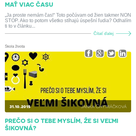
MAŤ VIAC ČASU
„Ja proste nemám čas!“ Toto počúvam od žien takmer NON
STOP. Ako to potom všetko stíhajú úspešní ľudia? Odhalím
ti to v článku...
Čítať ďalej
Škola života
31.10.2015
Janka Chytráčková
PREČO SI O TEBE MYSLÍM, ŽE SI VEĽMI
ŠIKOVNÁ?