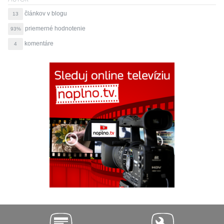
článkov v blogu
13
priemerné hodnotenie
93%
komentáre
4