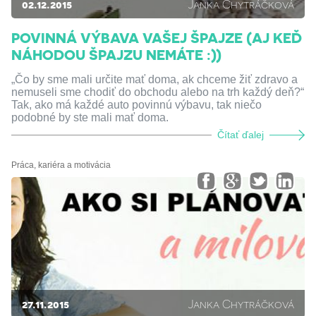
02.12.2015
Janka Chytráčková
POVINNÁ VÝBAVA VAŠEJ ŠPAJZE (AJ KEĎ
NÁHODOU ŠPAJZU NEMÁTE :))
„Čo by sme mali určite mať doma, ak chceme žiť zdravo a
nemuseli sme chodiť do obchodu alebo na trh každý deň?“
Tak, ako má každé auto povinnú výbavu, tak niečo
podobné by ste mali mať doma.
Čítať ďalej
Práca, kariéra a motivácia
27.11.2015
Janka Chytráčková