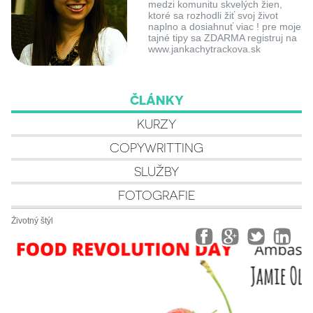
medzi komunitu skvelých žien,
ktoré sa rozhodli žiť svoj život
naplno a dosiahnuť viac ! pre moje
tajné tipy sa ZDARMA registruj na
www.jankachytrackova.sk
ČLÁNKY
KURZY
COPYWRITTING
SLUŽBY
FOTOGRAFIE
Životný štýl