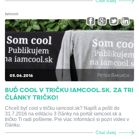
Čítať ďalej
Iamcool
05.06.2016
Peter Rakvica
BUĎ COOL V TRIČKU IAMCOOL.SK. ZA TRI
ČLÁNKY TRIČKO!
Chceš byť cool v tričku iamcool.sk? Napíš a pošli do
31.7.2016 na editáciu 3 články na portál iamcool.sk a
tričko Ti radi pošleme. Pre viac informácii si pozri video v
článku.
Čítať ďalej