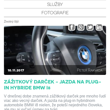
SLUŽBY
FOTOGRAFIE
Životný štýl
10.11.2017
Peter Rakvica
ZÁŽITKOVÝ DARČEK - JAZDA NA PLUG-
IN HYBRIDE BMW I8
V dnešnej dobe znamená zážitkový darček pre mnoho ľudí
viac ako vecný darček. A jazda na plug-in hybridnom
automobile BMW i8 nielen, že poteší nejedného človeka,
ale mu aj vyčarí úsmev na tvári.