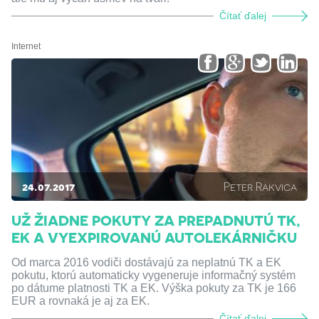
Čítať ďalej
Internet
24.07.2017
Peter Rakvica
UŽ ŽIADNE POKUTY ZA PREPADNUTÚ TK,
EK A VYEXPIROVANÚ AUTOLEKÁRNIČKU
Od marca 2016 vodiči dostávajú za neplatnú TK a EK
pokutu, ktorú automaticky vygeneruje informačný systém
po dátume platnosti TK a EK. Výška pokuty za TK je 166
EUR a rovnaká je aj za EK.
Čítať ďalej