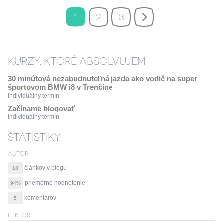
1
2
3
KURZY, KTORÉ ABSOLVUJEM
30 minútová nezabudnuteľná jazda ako vodič na super
športovom BMW i8 v Trenčíne
Individuálny termín
Začíname blogovať
Individuálny termín
ŠTATISTIKY
AUTOR
článkov v blogu
18
priemerné hodnotenie
94%
komentárov
5
LEKTOR