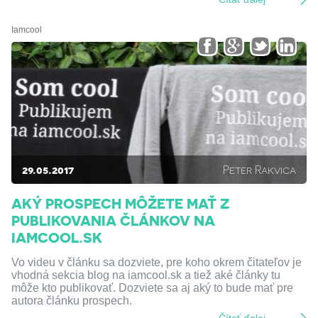
Iamcool
29.05.2017
Peter Rakvica
AKÝ PROSPECH MÔŽETE MAŤ Z
PUBLIKOVANIA ČLÁNKOV NA
IAMCOOL.SK
Vo videu v článku sa dozviete, pre koho okrem čitateľov je
vhodná sekcia blog na iamcool.sk a tiež aké články tu
môže kto publikovať. Dozviete sa aj aký to bude mať pre
autora článku prospech.