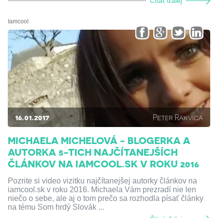
Čítať ďalej
Iamcool
16.01.2017
Peter Rakvica
MICHAELA MICHELOVÁ - BLOGERKA A
AUTORKA 5-TICH NAJČÍTANEJŠÍCH
ČLÁNKOV NA IAMCOOL.SK V ROKU 2016
Pozrite si video vizitku najčítanejšej autorky článkov na
iamcool.sk v roku 2016. Michaela Vám prezradí nie len
niečo o sebe, ale aj o tom prečo sa rozhodla písať články
na tému Som hrdý Slovák ...