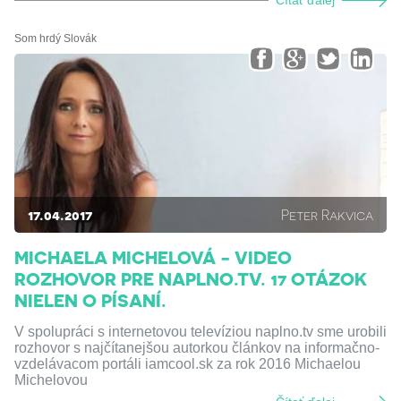
Čítať ďalej
Som hrdý Slovák
17.04.2017
Peter Rakvica
MICHAELA MICHELOVÁ - VIDEO
ROZHOVOR PRE NAPLNO.TV. 17 OTÁZOK
NIELEN O PÍSANÍ.
V spolupráci s internetovou televíziou naplno.tv sme urobili
rozhovor s najčítanejšou autorkou článkov na informačno-
vzdelávacom portáli iamcool.sk za rok 2016 Michaelou
Michelovou