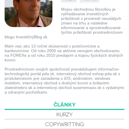
Mojou obchodnou filozofiou je
vyhľadávanie investičných
príležitostí v prostredí neustálych
zmien na trhu a následne
informovanie a sprostredkovanie
týchto príležitostí prostredníctvom
blogu InvestičnýBlog.sk.
Mám viac ako 13 ročné skúsenosti v poisťovníctve a
bankovníctve. Od roku 2005 sa aktívne venujem obchodovaniu
na FOREXe a od roku 2010 predajom a kúpou fyzických drahých
kovov.
Prostredníctvom svojich spoločností prevádzkujem informačno-
technologický portál pda.sk, internetový obchod eshop.pda.sk s
príslušenstvom pre zariadenia s iOS, androidom, windows
mobilom, internetový obchod s drahými kovmi a briliantmi
zlatestriebro.sk a internetový obchod susenemaso.sk s výdatnými
a zdravými pochúťkami.
ČLÁNKY
KURZY
COPYWRITTING