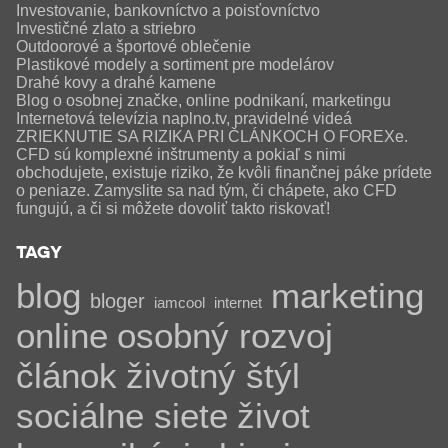
Investovanie, bankovníctvo a poisťovníctvo
Investičné zlato a striebro
Outdoorové a športové oblečenie
Plastikové modely a sortiment pre modelárov
Drahé kovy a drahé kamene
Blog o osobnej značke, online podnikaní, marketingu
Internetová televízia naplno.tv, pravidelné videá
ZRIEKNUTIE SA RIZIKA PRI ČLÁNKOCH O FOREXe.
CFD sú komplexné inštrumenty a pokiaľ s nimi
obchodujete, existuje riziko, že kvôli finančnej páke prídete
o peniaze. Zamyslite sa nad tým, či chápete, ako CFD
fungujú, a či si môžete dovoliť takto riskovať!
TAGY
blog
marketing
bloger
iamcool
internet
online
osobný rozvoj
článok
životný štýl
sociálne siete
život