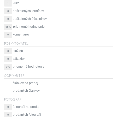
kurz
1
odškolených termínov
0
odškolených účastníkov
0
priemerné hodnotenie
85%
komentárov
0
POSKYTOVATEĽ
služieb
0
zákaziek
0
priemerné hodnotenie
0%
COPYWRITER
článkov na predaj
predaných článkov
FOTOGRAF
fotografií na predaj
0
predaných fotografií
0