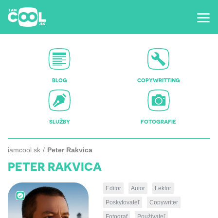
BLOG
COPYWRITTING
SLUŽBY
FOTOGRAFIE
iamcool.sk
Peter Rakvica
PETER RAKVICA
Editor
Autor
Lektor
Poskytovateľ
Copywriter
Fotograf
Používateľ