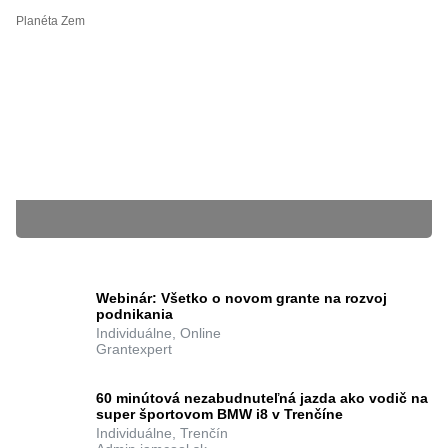
Planéta Zem
24.11.2022
Admin iamcool.sk
BLÍŽIACE SA KURZY
Webinár: Všetko o novom grante na rozvoj
podnikania
Individuálne, Online
Grantexpert
Súbory cookie nám pomáhajú poskytovať služby. Používaním našich služieb
Kurz: "Vedenie a riadenie ľudí - leadership a
vyjadrujete súhlas s tým, že používame súbory cookie.
Ďalšie informácie
manažérske zručnosti"
zatvoriť
Individuálne, ONLINE forma alebo OSOBNE