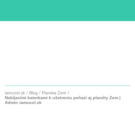
KURZY
COPYWRITTING
SLUŽBY
FOTOGRAFIE
iamcool.sk
Blog
Planéta Zem
Nabíjacími baterkami k ušetreniu peňazí aj planéty Zem |
Admin iamcool.sk
NABÍJACÍMI BATERKAMI K
UŠETRENIU PEŇAZÍ AJ PLANÉTY
ZEM