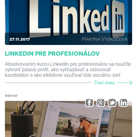
27.11.2017
Martina Vyskočová
LINKEDIN PRE PROFESIONÁLOV
Absolvovaním kurzu LinkedIn pre profesionálov sa naučíte
vytvoriť pútavý profil, ako vyhľadávať a oslovovať
kandidátov a ako efektívne využívať túto sociálnu sieť.
Čítať ďalej
Internet