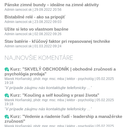
Pánske zimné bundy – ideálne na zimné aktivity
Admin iamcool.sk | 29.09.2022 20:56
Bistabilné relé - ako sa pripojiť
Admin iamcool.sk | 23.08.2022 09:03
Užite si leto vo vlastnom bazéne
Admin iamcool.sk | 02.08.2022 09:26
Stav batérie - kľúčový faktor pri repasovanej technike
Admin iamcool.sk | 01.03.2022 09:24
NAJNOVŠIE KOMENTÁRE
Kurz: "SKVELÝ OBCHODNÍK | obchodné zručnosti a
psychológia predaja"
Marek Horňanský, phdr. mgr. msc. mba | lektor - psychológ | 05.02.2025
19:18
V prípade záujmu nás kontaktujte telefonicky ...
Kurz: "Koučing a self koučing v praxi života"
Marek Horňanský, phdr. mgr. msc. mba | lektor - psychológ | 05.02.2025
19:18
V prípade záujmu nás kontaktujte telefonicky ...
Kurz: "Vedenie a riadenie ľudí - leadership a manažérske
zručnosti"
Marek Horňanský, phdr. mgr. msc. mba | lektor - psychológ | 05.02.2025