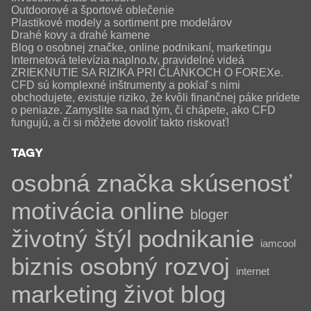
Outdoorové a športové oblečenie
Plastikové modely a sortiment pre modelárov
Drahé kovy a drahé kamene
Blog o osobnej značke, online podnikaní, marketingu
Internetová televízia naplno.tv, pravidelné videá
ZRIEKNUTIE SA RIZIKA PRI ČLÁNKOCH O FOREXe.
CFD sú komplexné inštrumenty a pokiaľ s nimi
obchodujete, existuje riziko, že kvôli finančnej páke prídete
o peniaze. Zamyslite sa nad tým, či chápete, ako CFD
fungujú, a či si môžete dovoliť takto riskovať!
TAGY
osobná značka
skúsenosť
motivácia
online
bloger
životný štýl
podnikanie
iamcool
biznis
osobný rozvoj
internet
marketing
život
blog