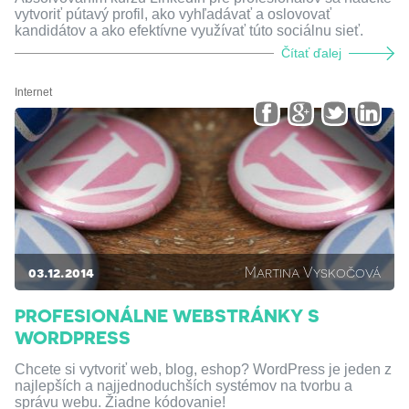
vytvoriť pútavý profil, ako vyhľadávať a oslovovať
kandidátov a ako efektívne využívať túto sociálnu sieť.
Čítať ďalej
Internet
03.12.2014
Martina Vyskočová
PROFESIONÁLNE WEBSTRÁNKY S
WORDPRESS
Chcete si vytvoriť web, blog, eshop? WordPress je jeden z
najlepších a najjednoduchších systémov na tvorbu a
správu webu. Žiadne kódovanie!