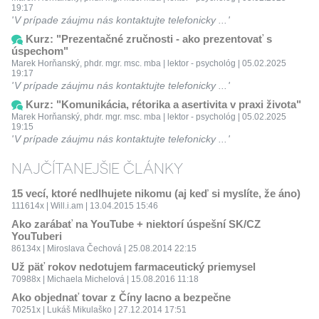
19:17
V prípade záujmu nás kontaktujte telefonicky ...
Kurz: "Prezentačné zručnosti - ako prezentovať s
úspechom"
Marek Horňanský, phdr. mgr. msc. mba | lektor - psychológ | 05.02.2025
19:17
V prípade záujmu nás kontaktujte telefonicky ...
Kurz: "Komunikácia, rétorika a asertivita v praxi života"
Marek Horňanský, phdr. mgr. msc. mba | lektor - psychológ | 05.02.2025
19:15
V prípade záujmu nás kontaktujte telefonicky ...
NAJČÍTANEJŠIE ČLÁNKY
15 vecí, ktoré nedlhujete nikomu (aj keď si myslíte, že áno)
111614x | Will.i.am | 13.04.2015 15:46
Ako zarábať na YouTube + niektorí úspešní SK/CZ
YouTuberi
86134x | Miroslava Čechová | 25.08.2014 22:15
Už päť rokov nedotujem farmaceutický priemysel
70988x | Michaela Michelová | 15.08.2016 11:18
Ako objednať tovar z Číny lacno a bezpečne
70251x | Lukáš Mikulaško | 27.12.2014 17:51