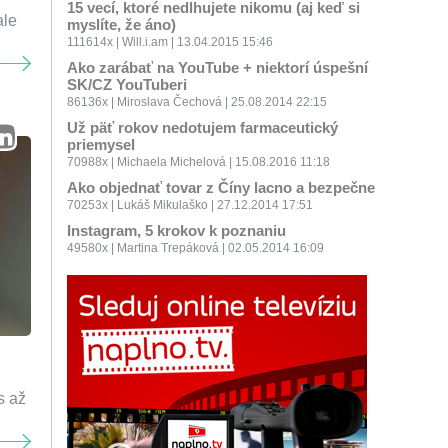
15 vecí, ktoré nedlhujete nikomu (aj keď si
ale
myslíte, že áno)
111614x | Will.i.am | 13.04.2015 15:46
Ako zarábať na YouTube + niektorí úspešní
SK/CZ YouTuberi
86136x | Miroslava Čechová | 25.08.2014 22:15
Už päť rokov nedotujem farmaceutický
priemysel
70988x | Michaela Michelová | 15.08.2016 11:18
Ako objednať tovar z Číny lacno a bezpečne
70253x | Lukáš Mikulaško | 27.12.2014 17:51
Instagram, 5 krokov k poznaniu
49580x | Martina Trepáková | 02.05.2014 16:09
s až