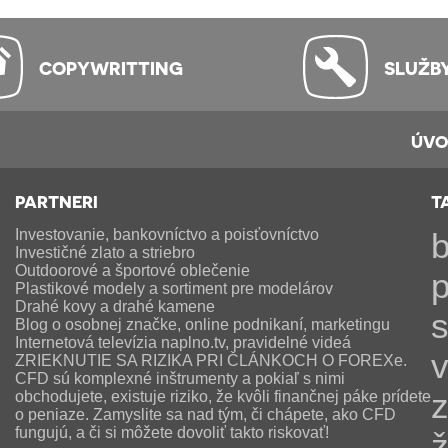
COPYWRITTING
SLUŽB
ÚV
PARTNERI
T
Investovanie, bankovníctvo a poisťovníctvo
b
Investičné zlato a striebro
Outdoorové a športové oblečenie
p
Plastikové modely a sortiment pre modelárov
Drahé kovy a drahé kamene
s
Blog o osobnej značke, online podnikaní, marketingu
Internetová televízia naplno.tv, pravidelné videá
v
ZRIEKNUTIE SA RIZIKA PRI ČLÁNKOCH O FOREXe.
CFD sú komplexné inštrumenty a pokiaľ s nimi
obchodujete, existuje riziko, že kvôli finančnej páke prídete
o peniaze. Zamyslite sa nad tým, či chápete, ako CFD
fungujú, a či si môžete dovoliť takto riskovať!
ž