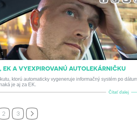
1
, EK A VYEXPIROVANÚ AUTOLEKÁRNIČKU
kutu, ktorú automaticky vygeneruje informačný systém po dátu
naká je aj za EK.
Čítať ďalej
2
3