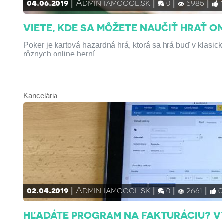
04.06.2019
Admin iamcool.sk
0
5985
VIETE, KDE SA MÔŽETE NAUČIŤ HRAŤ O
Poker je kartová hazardná hrá, ktorá sa hrá buď v klasic
rôznych online herní.
Kancelária
02.04.2019
Admin iamcool.sk
0
2661
HĽADÁTE PROGRAM NA FAKTURÁCIU? V