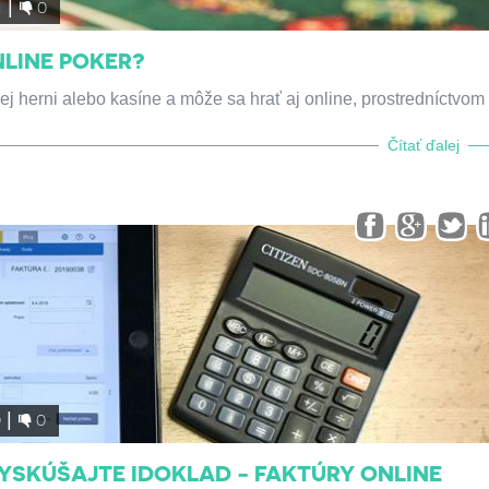
1
0
NLINE POKER?
kej herni alebo kasíne a môže sa hrať aj online, prostredníctvom
Čítať ďalej
0
0
YSKÚŠAJTE IDOKLAD - FAKTÚRY ONLINE