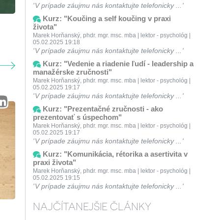
V prípade záujmu nás kontaktujte telefonicky ...
Kurz: "Koučing a self koučing v praxi
života"
Marek Horňanský, phdr. mgr. msc. mba | lektor - psychológ |
05.02.2025 19:18
V prípade záujmu nás kontaktujte telefonicky ...
Kurz: "Vedenie a riadenie ľudí - leadership a
manažérske zručnosti"
Marek Horňanský, phdr. mgr. msc. mba | lektor - psychológ |
05.02.2025 19:17
V prípade záujmu nás kontaktujte telefonicky ...
Kurz: "Prezentačné zručnosti - ako
prezentovať s úspechom"
Marek Horňanský, phdr. mgr. msc. mba | lektor - psychológ |
05.02.2025 19:17
V prípade záujmu nás kontaktujte telefonicky ...
Kurz: "Komunikácia, rétorika a asertivita v
praxi života"
Marek Horňanský, phdr. mgr. msc. mba | lektor - psychológ |
05.02.2025 19:15
V prípade záujmu nás kontaktujte telefonicky ...
NAJČÍTANEJŠIE ČLÁNKY