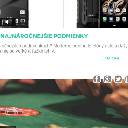
1
0
J NAJNÁROČNEJŠIE PODMIENKY
náročnejších podmienkach? Moderné odolné telefóny ustoja dáž,
nie sú veľké a ťažké tehly.
Čítať ďalej