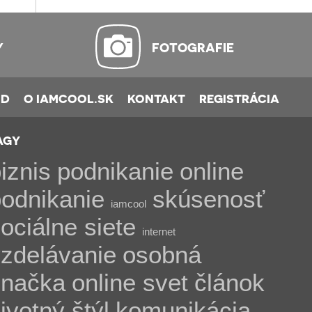
Y
FOTOGRAFIE
OD
O IAMCOOL.SK
KONTAKT
REGISTRÁCIA
AGY
iznis
podnikanie
online
odnikanie
skúsenosť
iamcool
ociálne siete
internet
zdelávanie
osobná
značka
online svet
článok
ivotný štýl
komunikácia