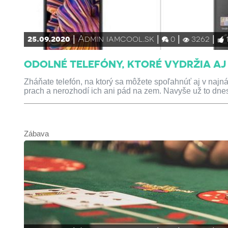
25.09.2020
Admin iamcool.sk
0
3262
ODOLNÉ TELEFÓNY, KTORÉ VYDRŽIA A
Zháňate telefón, na ktorý sa môžete spoľahnúť aj v naj
prach a nerozhodí ich ani pád na zem. Navyše už to dnes 
Zábava