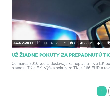
24.07.2017
Peter Rakvica
0
3886
2
UŽ ŽIADNE POKUTY ZA PREPADNUTÚ TK
Od marca 2016 vodiči dostávajú za neplatnú TK a EK po
platnosti TK a EK. Výška pokuty za TK je 166 EUR a rov
1