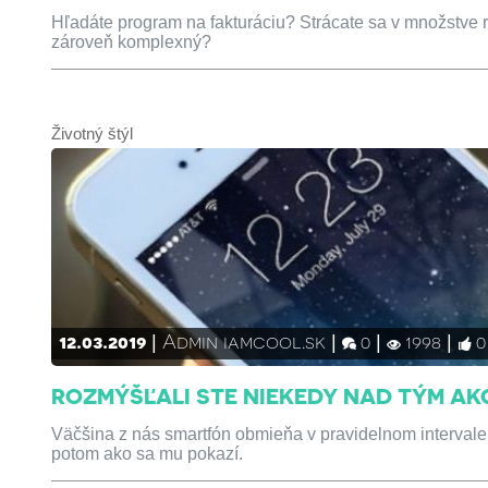
Hľadáte program na fakturáciu? Strácate sa v množstve 
zároveň komplexný?
Životný štýl
12.03.2019
Admin iamcool.sk
0
1998
0
ROZMÝŠĽALI STE NIEKEDY NAD TÝM A
Väčšina z nás smartfón obmieňa v pravidelnom intervale –
potom ako sa mu pokazí.