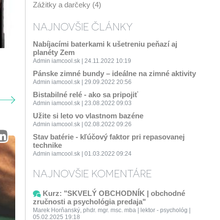
Zážitky a darčeky (4)
NAJNOVŠIE ČLÁNKY
Nabíjacími baterkami k ušetreniu peňazí aj
planéty Zem
Admin iamcool.sk | 24.11.2022 10:19
Pánske zimné bundy – ideálne na zimné aktivity
Admin iamcool.sk | 29.09.2022 20:56
Bistabilné relé - ako sa pripojiť
Admin iamcool.sk | 23.08.2022 09:03
Užite si leto vo vlastnom bazéne
Admin iamcool.sk | 02.08.2022 09:26
Stav batérie - kľúčový faktor pri repasovanej
technike
Admin iamcool.sk | 01.03.2022 09:24
NAJNOVŠIE KOMENTÁRE
Kurz: "SKVELÝ OBCHODNÍK | obchodné
zručnosti a psychológia predaja"
Marek Horňanský, phdr. mgr. msc. mba | lektor - psychológ |
05.02.2025 19:18