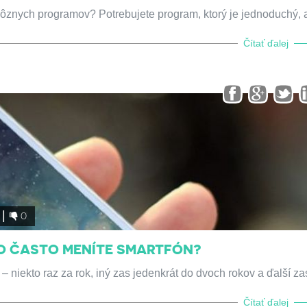
rôznych programov? Potrebujete program, ktorý je jednoduchý, 
Čítať ďalej
0
KO ČASTO MENÍTE SMARTFÓN?
 niekto raz za rok, iný zas jedenkrát do dvoch rokov a ďalší za
Čítať ďalej