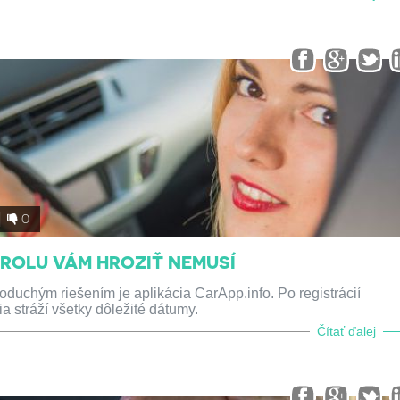
0
ROLU VÁM HROZIŤ NEMUSÍ
duchým riešením je aplikácia CarApp.info. Po registrácií
 stráží všetky dôležité dátumy.
Čítať ďalej