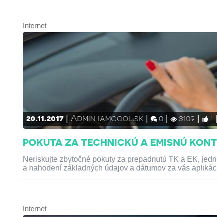
Internet
20.11.2017
Admin iamcool.sk
0
3109
1
POKUTA ZA TECHNICKÚ A EMISNÚ KONT
Neriskujte zbytočné pokuty za prepadnutú TK a EK, jedno
a nahodení základných údajov a dátumov za vás aplikácia
Internet