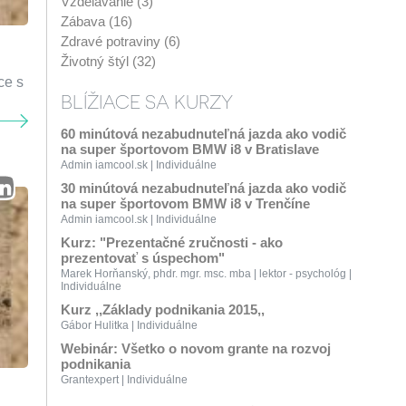
Vzdelávanie (3)
Zábava (16)
Zdravé potraviny (6)
Životný štýl (32)
ce s
BLÍŽIACE SA KURZY
60 minútová nezabudnuteľná jazda ako vodič
na super športovom BMW i8 v Bratislave
Admin iamcool.sk | Individuálne
30 minútová nezabudnuteľná jazda ako vodič
na super športovom BMW i8 v Trenčíne
Admin iamcool.sk | Individuálne
Kurz: "Prezentačné zručnosti - ako
prezentovať s úspechom"
Marek Horňanský, phdr. mgr. msc. mba | lektor - psychológ |
Individuálne
Kurz ,,Základy podnikania 2015,,
Gábor Hulitka | Individuálne
Webinár: Všetko o novom grante na rozvoj
podnikania
Grantexpert | Individuálne