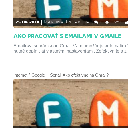
25.04.2014
Martina Trepáková
1
10961
AKO PRACOVAŤ S EMAILAMI V GMAILE
Emailová schránka od Gmail Vám umožňuje automatickú kat
nutné doplniť aj vlastnými nastaveniami. Zefektívnite a z
Internet
Google
Seriál:
Ako efektívne na Gmail?