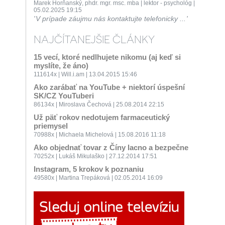
Marek Horňanský, phdr. mgr. msc. mba | lektor - psychológ |
05.02.2025 19:15
V prípade záujmu nás kontaktujte telefonicky ...
NAJČÍTANEJŠIE ČLÁNKY
15 vecí, ktoré nedlhujete nikomu (aj keď si
myslíte, že áno)
111614x | Will.i.am | 13.04.2015 15:46
Ako zarábať na YouTube + niektorí úspešní
SK/CZ YouTuberi
86134x | Miroslava Čechová | 25.08.2014 22:15
Už päť rokov nedotujem farmaceutický
priemysel
70988x | Michaela Michelová | 15.08.2016 11:18
Ako objednať tovar z Číny lacno a bezpečne
70252x | Lukáš Mikulaško | 27.12.2014 17:51
Instagram, 5 krokov k poznaniu
49580x | Martina Trepáková | 02.05.2014 16:09