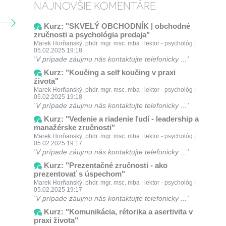
NAJNOVŠIE KOMENTÁRE
Kurz: "SKVELÝ OBCHODNÍK | obchodné
zručnosti a psychológia predaja"
Marek Horňanský, phdr. mgr. msc. mba | lektor - psychológ |
05.02.2025 19:18
V prípade záujmu nás kontaktujte telefonicky ...
Kurz: "Koučing a self koučing v praxi
života"
Marek Horňanský, phdr. mgr. msc. mba | lektor - psychológ |
05.02.2025 19:18
V prípade záujmu nás kontaktujte telefonicky ...
Kurz: "Vedenie a riadenie ľudí - leadership a
manažérske zručnosti"
Marek Horňanský, phdr. mgr. msc. mba | lektor - psychológ |
05.02.2025 19:17
V prípade záujmu nás kontaktujte telefonicky ...
Kurz: "Prezentačné zručnosti - ako
prezentovať s úspechom"
Marek Horňanský, phdr. mgr. msc. mba | lektor - psychológ |
05.02.2025 19:17
V prípade záujmu nás kontaktujte telefonicky ...
Kurz: "Komunikácia, rétorika a asertivita v
praxi života"