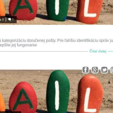
8
1
egorizáciu doručenej pošty. Pre ľahšiu identifikáciu správ ju
lepšite jej fungovanie
Čítať ďalej