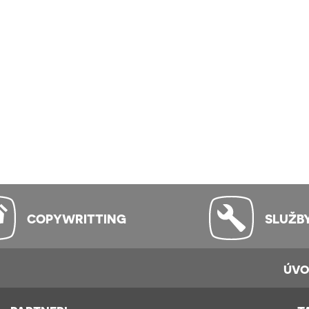
COPYWRITTING
SLUŽB
ÚV