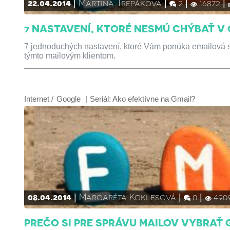
22.04.2014
Martina Trepáková
2
16872
7 NASTAVENÍ, KTORÉ NESMÚ CHÝBAŤ V
7 jednoduchých nastavení, ktoré Vám ponúka emailová sc
týmto mailovým klientom.
Internet
Google
Seriál:
Ako efektívne na Gmail?
08.04.2014
Margaréta Koklesová
0
490
PREČO SI PRE SPRÁVU MAILOV VYBRAŤ 