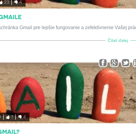
23
4
 GMAILE
hránka Gmail pre lepšie fungovanie a zefektívnenie Vašej prá
Čítať ďalej
9
7
4
GMAIL?