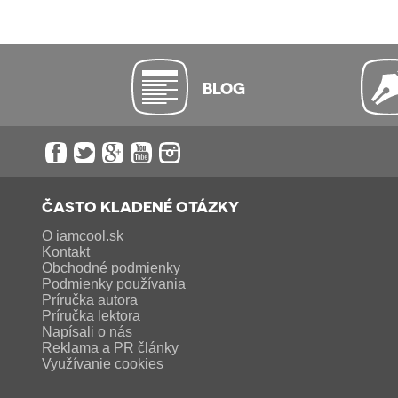
BLOG
ČASTO KLADENÉ OTÁZKY
O iamcool.sk
Kontakt
Obchodné podmienky
Podmienky používania
Príručka autora
Príručka lektora
Napísali o nás
Reklama a PR články
Využívanie cookies