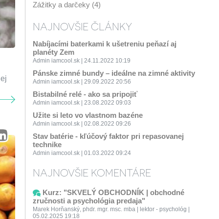
Zážitky a darčeky (4)
NAJNOVŠIE ČLÁNKY
Nabíjacími baterkami k ušetreniu peňazí aj
planéty Zem
Admin iamcool.sk | 24.11.2022 10:19
Pánske zimné bundy – ideálne na zimné aktivity
ej
Admin iamcool.sk | 29.09.2022 20:56
Bistabilné relé - ako sa pripojiť
Admin iamcool.sk | 23.08.2022 09:03
Užite si leto vo vlastnom bazéne
Admin iamcool.sk | 02.08.2022 09:26
Stav batérie - kľúčový faktor pri repasovanej
technike
Admin iamcool.sk | 01.03.2022 09:24
NAJNOVŠIE KOMENTÁRE
Kurz: "SKVELÝ OBCHODNÍK | obchodné
zručnosti a psychológia predaja"
Marek Horňanský, phdr. mgr. msc. mba | lektor - psychológ |
05.02.2025 19:18