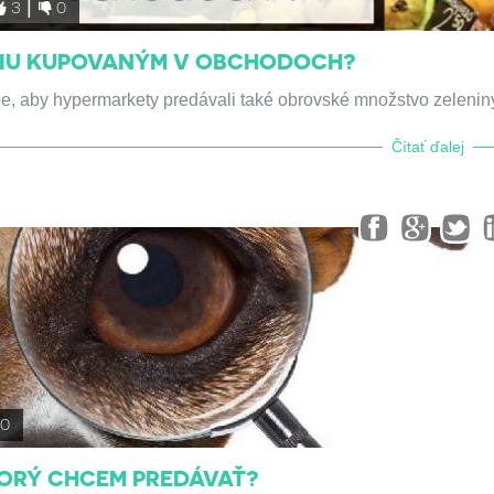
3
0
CIU KUPOVANÝM V OBCHODOCH?
, aby hypermarkety predávali také obrovské množstvo zelenin
Čítať ďalej
0
TORÝ CHCEM PREDÁVAŤ?