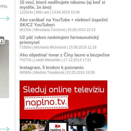
15 vecí, ktoré nedlhujete nikomu (aj keď si
omu,
myslíte, že áno)
111624x | Will.i.am | 13.04.2015 15:46
Ako zarábať na YouTube + niektorí úspešní
SK/CZ YouTuberi
86155x | Miroslava Čechová | 25.08.2014 22:15
Už päť rokov nedotujem farmaceutický
priemysel
71000x | Michaela Michelová | 15.08.2016 11:18
Ako objednať tovar z Číny lacno a bezpečne
70270x | Lukáš Mikulaško | 27.12.2014 17:51
Instagram, 5 krokov k poznaniu
49589x | Martina Trepáková | 02.05.2014 16:09