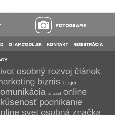
Y
FOTOGRAFIE
OD
O IAMCOOL.SK
KONTAKT
REGISTRÁCIA
AGY
ivot
osobný rozvoj
článok
marketing
biznis
bloger
komunikácia
online
iamcool
skúsenosť
podnikanie
nline svet
osobná značka