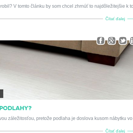
obil? V tomto článku by som chcel zhrnúť to najdôležitejšie k t
Čítať ďalej
E PODLAHY?
ovou záležitosťou, pretože podlaha je doslova kusom nábytku vo
Čítať ďalej