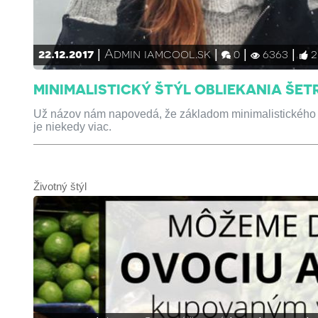
22.12.2017
Admin iamcool.sk
0
6363
2
MINIMALISTICKÝ ŠTÝL OBLIEKANIA ŠETR
Už názov nám napovedá, že základom minimalistického 
je niekedy viac.
Životný štýl