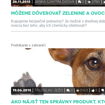
26.11.2015
Janka Chytráčková
0
2780
MÔŽEME DÔVEROVAŤ ZELENINE A OVO
Kupujeme bezpečné potraviny? Je možné v dnešnej dobe
ovocia bez toho, aby ich chemicky ošetrovali?
Podnikanie v zahraničí
19.06.2015
Miloslav Ježo
0
5163
5
AKO NÁJSŤ TEN SPRÁVNY PRODUKT, K