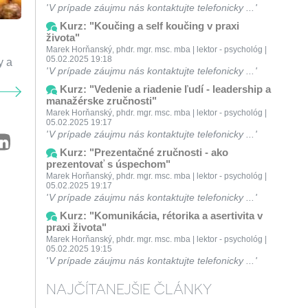
V prípade záujmu nás kontaktujte telefonicky ...
Kurz: "Koučing a self koučing v praxi
života"
Marek Horňanský, phdr. mgr. msc. mba | lektor - psychológ |
05.02.2025 19:18
y a
V prípade záujmu nás kontaktujte telefonicky ...
Kurz: "Vedenie a riadenie ľudí - leadership a
manažérske zručnosti"
Marek Horňanský, phdr. mgr. msc. mba | lektor - psychológ |
05.02.2025 19:17
V prípade záujmu nás kontaktujte telefonicky ...
Kurz: "Prezentačné zručnosti - ako
prezentovať s úspechom"
Marek Horňanský, phdr. mgr. msc. mba | lektor - psychológ |
05.02.2025 19:17
V prípade záujmu nás kontaktujte telefonicky ...
Kurz: "Komunikácia, rétorika a asertivita v
praxi života"
Marek Horňanský, phdr. mgr. msc. mba | lektor - psychológ |
05.02.2025 19:15
V prípade záujmu nás kontaktujte telefonicky ...
NAJČÍTANEJŠIE ČLÁNKY