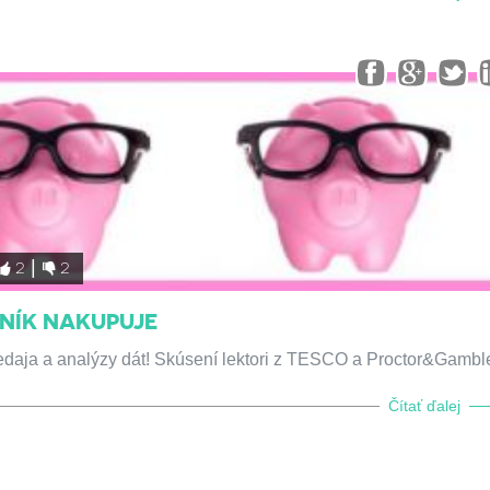
2
2
NÍK NAKUPUJE
daja a analýzy dát! Skúsení lektori z TESCO a Proctor&Gambl
Čítať ďalej