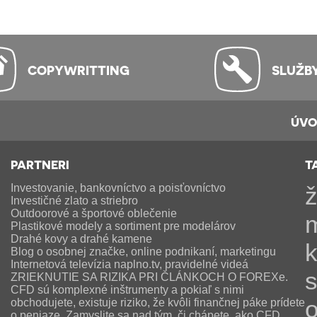
COPYWRITTING
SLUŽB
ÚV
PARTNERI
T
Investovanie, bankovníctvo a poisťovníctvo
ž
Investičné zlato a striebro
Outdoorové a športové oblečenie
Plastikové modely a sortiment pre modelárov
Drahé kovy a drahé kamene
Blog o osobnej značke, online podnikaní, marketingu
Internetová televízia naplno.tv, pravidelné videá
ZRIEKNUTIE SA RIZIKA PRI ČLÁNKOCH O FOREXe.
CFD sú komplexné inštrumenty a pokiaľ s nimi
o
obchodujete, existuje riziko, že kvôli finančnej páke prídete
o peniaze. Zamyslite sa nad tým, či chápete, ako CFD