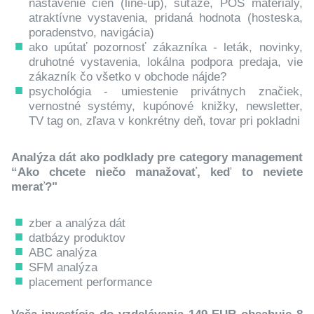
nastavenie cien (line-up), súťaže, POS materiály,
atraktívne vystavenia, pridaná hodnota (hosteska,
poradenstvo, navigácia)
ako upútať pozornosť zákazníka - leták, novinky,
druhotné vystavenia, lokálna podpora predaja, vie
zákazník čo všetko v obchode nájde?
psychológia - umiestenie privátnych značiek,
vernostné systémy, kupónové knižky, newsletter,
TV tag on, zľava v konkrétny deň, tovar pri pokladni
Analýza dát ako podklady pre category management
“Ako chcete niečo manažovať, keď to neviete
merať?"
zber a analýza dát
datbázy produktov
ABC analýza
SFM analýza
placement performance