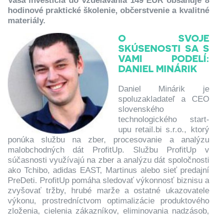
Vaša investícia do vzdelávania 149 EUR obsahuje 8
hodinové praktické školenie, občerstvenie a kvalitné
materiály.
O SVOJE
SKÚSENOSTI SA S
VAMI PODELÍ:
DANIEL MINÁRIK
Daniel Minárik je
spoluzakladateľ a CEO
slovenského
technologického start-
upu retail.bi s.r.o., ktorý
ponúka službu na zber, procesovanie a analýzu
malobchodných dát ProfitUp. Službu ProfitUp v
súčasnosti využívajú na zber a analýzu dát spoločnosti
ako Tchibo, adidas EAST, Martinus alebo sieť predajní
PreDeti. ProfitUp pomáha sledovať výkonnosť biznisu a
zvyšovať tržby, hrubé marže a ostatné ukazovatele
výkonu, prostredníctvom optimalizácie produktového
zloženia, cielenia zákazníkov, eliminovania nadzásob,