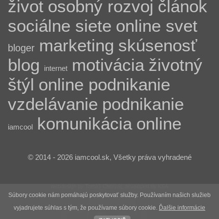
život
osobný rozvoj
článok
sociálne siete
online svet
marketing
skúsenosť
bloger
blog
motivácia
životný
internet
štýl
online podnikanie
vzdelávanie
podnikanie
komunikácia
online
iamcool
© 2014 - 2026 iamcool.sk, Všetky práva vyhradené
webdesign by Tomáš Chorvát, developed by KSA
Súbory cookie nám pomáhajú poskytovať služby. Používaním našich služieb
vyjadrujete súhlas s tým, že používame súbory cookie.
Ďalšie informácie