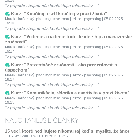
19:18
V prípade záujmu nás kontaktujte telefonicky ...
Kurz: "Koučing a self koučing v praxi života"
Marek Horňanský, phdr. mgr. msc. mba | lektor - psychológ | 05.02.2025
19:18
V prípade záujmu nás kontaktujte telefonicky ...
Kurz: "Vedenie a riadenie ľudí - leadership a manažérske
zručnosti"
Marek Horňanský, phdr. mgr. msc. mba | lektor - psychológ | 05.02.2025
19:17
V prípade záujmu nás kontaktujte telefonicky ...
Kurz: "Prezentačné zručnosti - ako prezentovať s
úspechom"
Marek Horňanský, phdr. mgr. msc. mba | lektor - psychológ | 05.02.2025
19:17
V prípade záujmu nás kontaktujte telefonicky ...
Kurz: "Komunikácia, rétorika a asertivita v praxi života"
Marek Horňanský, phdr. mgr. msc. mba | lektor - psychológ | 05.02.2025
19:15
V prípade záujmu nás kontaktujte telefonicky ...
NAJČÍTANEJŠIE ČLÁNKY
15 vecí, ktoré nedlhujete nikomu (aj keď si myslíte, že áno)
111614x | Will.i.am | 13.04.2015 15:46