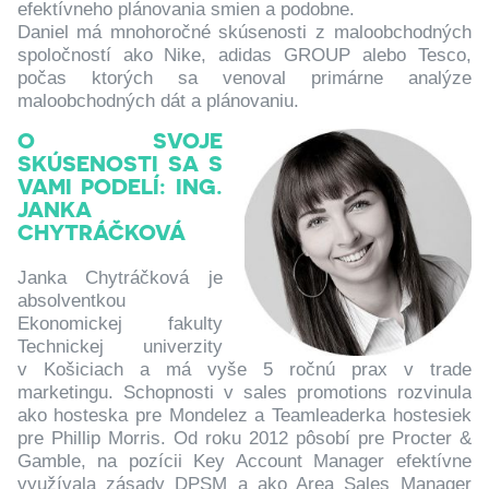
efektívneho plánovania smien a podobne.
Daniel má mnohoročné skúsenosti z maloobchodných
spoločností ako Nike, adidas GROUP alebo Tesco,
počas ktorých sa venoval primárne analýze
maloobchodných dát a plánovaniu.
O SVOJE
SKÚSENOSTI SA S
VAMI PODELÍ: ING.
JANKA
CHYTRÁČKOVÁ
Janka Chytráčková je
absolventkou
Ekonomickej fakulty
Technickej univerzity
v Košiciach a má vyše 5 ročnú prax v trade
marketingu. Schopnosti v sales promotions rozvinula
ako hosteska pre Mondelez a Teamleaderka hostesiek
pre Phillip Morris. Od roku 2012 pôsobí pre Procter &
Gamble, na pozícii Key Account Manager efektívne
využívala zásady DPSM a ako Area Sales Manager