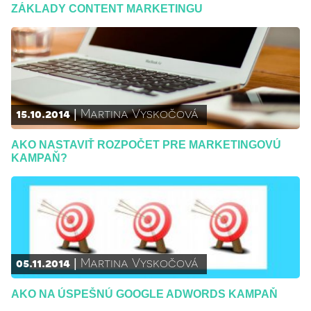
ZÁKLADY CONTENT MARKETINGU
15.10.2014
Martina Vyskočová
AKO NASTAVIŤ ROZPOČET PRE MARKETINGOVÚ
KAMPAŇ?
05.11.2014
Martina Vyskočová
AKO NA ÚSPEŠNÚ GOOGLE ADWORDS KAMPAŇ