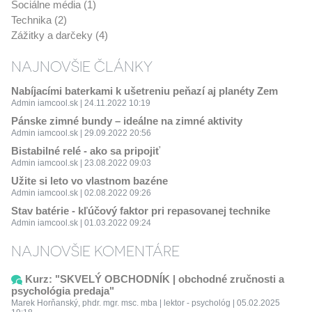
Sociálne média (1)
Technika (2)
Zážitky a darčeky (4)
NAJNOVŠIE ČLÁNKY
Nabíjacími baterkami k ušetreniu peňazí aj planéty Zem
Admin iamcool.sk | 24.11.2022 10:19
Pánske zimné bundy – ideálne na zimné aktivity
Admin iamcool.sk | 29.09.2022 20:56
Bistabilné relé - ako sa pripojiť
Admin iamcool.sk | 23.08.2022 09:03
Užite si leto vo vlastnom bazéne
Admin iamcool.sk | 02.08.2022 09:26
Stav batérie - kľúčový faktor pri repasovanej technike
Admin iamcool.sk | 01.03.2022 09:24
NAJNOVŠIE KOMENTÁRE
Kurz: "SKVELÝ OBCHODNÍK | obchodné zručnosti a
psychológia predaja"
Marek Horňanský, phdr. mgr. msc. mba | lektor - psychológ | 05.02.2025