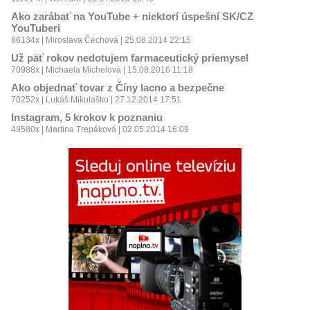
Ako zarábať na YouTube + niektorí úspešní SK/CZ
YouTuberi
86134x | Miroslava Čechová | 25.08.2014 22:15
Už päť rokov nedotujem farmaceutický priemysel
70988x | Michaela Michelová | 15.08.2016 11:18
Ako objednať tovar z Číny lacno a bezpečne
70252x | Lukáš Mikulaško | 27.12.2014 17:51
Instagram, 5 krokov k poznaniu
49580x | Martina Trepáková | 02.05.2014 16:09