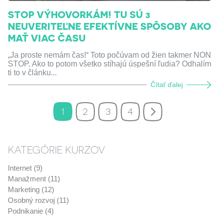
STOP VÝHOVORKÁM! TU SÚ 3
NEUVERITEĽNE EFEKTÍVNE SPÔSOBY AKO
MAŤ VIAC ČASU
„Ja proste nemám čas!“ Toto počúvam od žien takmer NON
STOP. Ako to potom všetko stíhajú úspešní ľudia? Odhalím
ti to v článku...
Čítať ďalej
1
2
3
4
KATEGÓRIE KURZOV
Internet (9)
Manažment (11)
Marketing (12)
Osobný rozvoj (11)
Podnikanie (4)