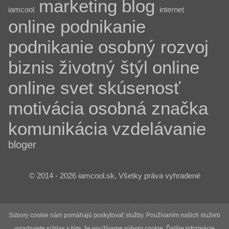
marketing
blog
iamcool
internet
online podnikanie
podnikanie
osobný rozvoj
biznis
životný štýl
online
online svet
skúsenosť
motivácia
osobná značka
komunikácia
vzdelávanie
bloger
© 2014 - 2026 iamcool.sk, Všetky práva vyhradené
webdesign by Tomáš Chorvát, developed by KSA
Súbory cookie nám pomáhajú poskytovať služby. Používaním našich služieb
vyjadrujete súhlas s tým, že používame súbory cookie.
Ďalšie informácie