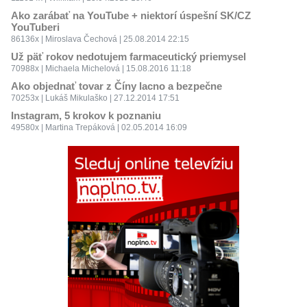
Ako zarábať na YouTube + niektorí úspešní SK/CZ
YouTuberi
86136x | Miroslava Čechová | 25.08.2014 22:15
Už päť rokov nedotujem farmaceutický priemysel
70988x | Michaela Michelová | 15.08.2016 11:18
Ako objednať tovar z Číny lacno a bezpečne
70253x | Lukáš Mikulaško | 27.12.2014 17:51
Instagram, 5 krokov k poznaniu
49580x | Martina Trepáková | 02.05.2014 16:09