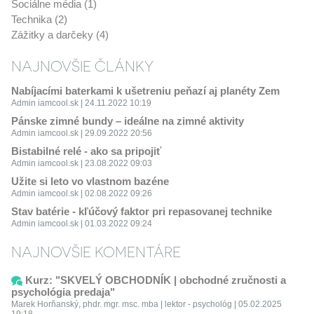
Sociálne média (1)
Technika (2)
Zážitky a darčeky (4)
NAJNOVŠIE ČLÁNKY
Nabíjacími baterkami k ušetreniu peňazí aj planéty Zem
Admin iamcool.sk | 24.11.2022 10:19
Pánske zimné bundy – ideálne na zimné aktivity
Admin iamcool.sk | 29.09.2022 20:56
Bistabilné relé - ako sa pripojiť
Admin iamcool.sk | 23.08.2022 09:03
Užite si leto vo vlastnom bazéne
Admin iamcool.sk | 02.08.2022 09:26
Stav batérie - kľúčový faktor pri repasovanej technike
Admin iamcool.sk | 01.03.2022 09:24
NAJNOVŠIE KOMENTÁRE
Kurz: "SKVELÝ OBCHODNÍK | obchodné zručnosti a
psychológia predaja"
Marek Horňanský, phdr. mgr. msc. mba | lektor - psychológ | 05.02.2025