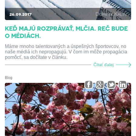
26.09.2017
Dominik Kalin
KEĎ MAJÚ ROZPRÁVAŤ, MLČIA. REČ BUDE
O MÉDIÁCH.
Máme mnoho talentovaných a úspešných športovcov, no
naše médiá ich nepropagujú. V čom im môže propagácia
pomôcť, sa dočítate v článku.
Čítať ďalej
Blog