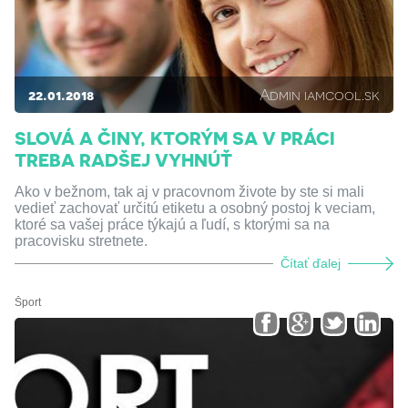
22.01.2018
Admin iamcool.sk
SLOVÁ A ČINY, KTORÝM SA V PRÁCI
TREBA RADŠEJ VYHNÚŤ
Ako v bežnom, tak aj v pracovnom živote by ste si mali
vedieť zachovať určitú etiketu a osobný postoj k veciam,
ktoré sa vašej práce týkajú a ľudí, s ktorými sa na
pracovisku stretnete.
Čítať ďalej
Šport