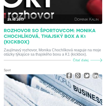
25.10.2017
Dominik Kalin
ROZHOVOR SO ŠPORTOVCOM: MONIKA
CHOCHLÍKOVÁ, THAJSKÝ BOX A K1
(KICKBOX)
Zaujímavý rozhovor, Monika Chochlíková reaguje na moje
otázky týkajúce sa thajského boxu a K1 (kickbox).
Čítať ďalej
Šport