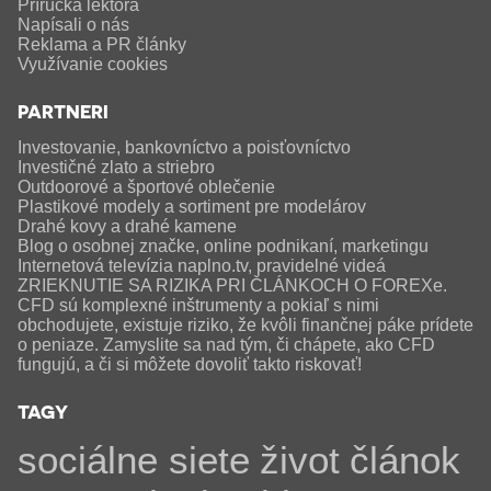
Príručka lektora
Napísali o nás
Reklama a PR články
Využívanie cookies
PARTNERI
Investovanie, bankovníctvo a poisťovníctvo
Investičné zlato a striebro
Outdoorové a športové oblečenie
Plastikové modely a sortiment pre modelárov
Drahé kovy a drahé kamene
Blog o osobnej značke, online podnikaní, marketingu
Internetová televízia naplno.tv, pravidelné videá
ZRIEKNUTIE SA RIZIKA PRI ČLÁNKOCH O FOREXe.
CFD sú komplexné inštrumenty a pokiaľ s nimi
obchodujete, existuje riziko, že kvôli finančnej páke prídete
o peniaze. Zamyslite sa nad tým, či chápete, ako CFD
fungujú, a či si môžete dovoliť takto riskovať!
TAGY
sociálne siete
život
článok