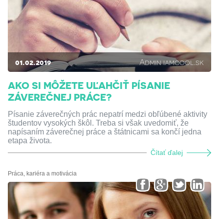
01.02.2019
Admin iamcool.sk
AKO SI MÔŽETE UĽAHČIŤ PÍSANIE
ZÁVEREČNEJ PRÁCE?
Písanie záverečných prác nepatrí medzi obľúbené aktivity
študentov vysokých škôl. Treba si však uvedomiť, že
napísaním záverečnej práce a štátnicami sa končí jedna
etapa života.
Čítať ďalej
Práca, kariéra a motivácia