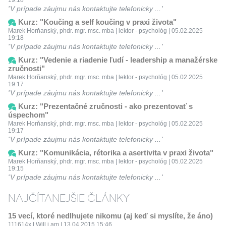
19:18
V prípade záujmu nás kontaktujte telefonicky ...
Kurz: "Koučing a self koučing v praxi života"
Marek Horňanský, phdr. mgr. msc. mba | lektor - psychológ | 05.02.2025
19:18
V prípade záujmu nás kontaktujte telefonicky ...
Kurz: "Vedenie a riadenie ľudí - leadership a manažérske
zručnosti"
Marek Horňanský, phdr. mgr. msc. mba | lektor - psychológ | 05.02.2025
19:17
V prípade záujmu nás kontaktujte telefonicky ...
Kurz: "Prezentačné zručnosti - ako prezentovať s
úspechom"
Marek Horňanský, phdr. mgr. msc. mba | lektor - psychológ | 05.02.2025
19:17
V prípade záujmu nás kontaktujte telefonicky ...
Kurz: "Komunikácia, rétorika a asertivita v praxi života"
Marek Horňanský, phdr. mgr. msc. mba | lektor - psychológ | 05.02.2025
19:15
V prípade záujmu nás kontaktujte telefonicky ...
NAJČÍTANEJŠIE ČLÁNKY
15 vecí, ktoré nedlhujete nikomu (aj keď si myslíte, že áno)
111614x | Will.i.am | 13.04.2015 15:46