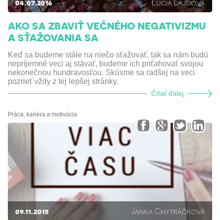
04.07.2016
Lucia Lajdová
AKO SA ZBAVIŤ VEČNÉHO NEGATIVIZMU
A SŤAŽOVANIA SA
Keď sa budeme stále na niečo sťažovať, tak sa nám budú
nepríjemné veci aj stávať, budeme ich priťahovať svojou
nekonečnou hundravosťou. Skúsme sa radšej na veci
pozrieť vždy z tej lepšej stránky.
Čítať ďalej
Práca, kariéra a motivácia
09.11.2015
Janka Chytráčková