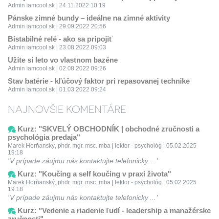
Admin iamcool.sk | 24.11.2022 10:19
Pánske zimné bundy – ideálne na zimné aktivity
Admin iamcool.sk | 29.09.2022 20:56
Bistabilné relé - ako sa pripojiť
Admin iamcool.sk | 23.08.2022 09:03
Užite si leto vo vlastnom bazéne
Admin iamcool.sk | 02.08.2022 09:26
Stav batérie - kľúčový faktor pri repasovanej technike
Admin iamcool.sk | 01.03.2022 09:24
NAJNOVŠIE KOMENTÁRE
Kurz: "SKVELÝ OBCHODNÍK | obchodné zručnosti a
psychológia predaja"
Marek Horňanský, phdr. mgr. msc. mba | lektor - psychológ | 05.02.2025
19:18
V prípade záujmu nás kontaktujte telefonicky ...
Kurz: "Koučing a self koučing v praxi života"
Marek Horňanský, phdr. mgr. msc. mba | lektor - psychológ | 05.02.2025
19:18
V prípade záujmu nás kontaktujte telefonicky ...
Kurz: "Vedenie a riadenie ľudí - leadership a manažérske
zručnosti"