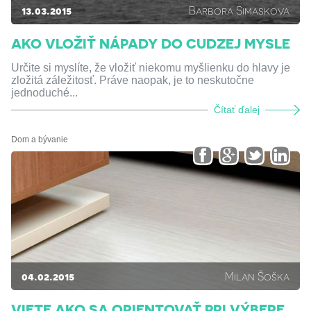
13.03.2015
Barbora Simaskova
AKO VLOŽIŤ NÁPADY DO CUDZEJ MYSLE
Určite si myslíte, že vložiť niekomu myšlienku do hlavy je
zložitá záležitosť. Práve naopak, je to neskutočne
jednoduché...
Čítať ďalej
Dom a bývanie
04.02.2015
Milan Šoška
VIETE AKO SA ORIENTOVAŤ PRI VÝBERE