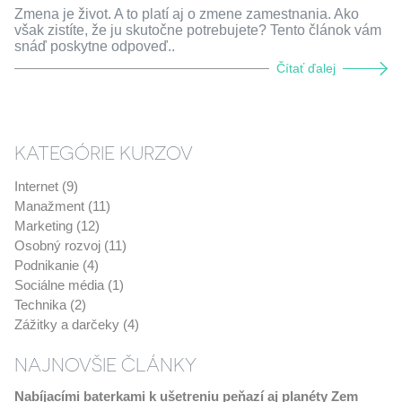
Zmena je život. A to platí aj o zmene zamestnania. Ako
však zistíte, že ju skutočne potrebujete? Tento článok vám
snáď poskytne odpoveď..
Čítať ďalej
KATEGÓRIE KURZOV
Internet (9)
Manažment (11)
Marketing (12)
Osobný rozvoj (11)
Podnikanie (4)
Sociálne média (1)
Technika (2)
Zážitky a darčeky (4)
NAJNOVŠIE ČLÁNKY
Nabíjacími baterkami k ušetreniu peňazí aj planéty Zem