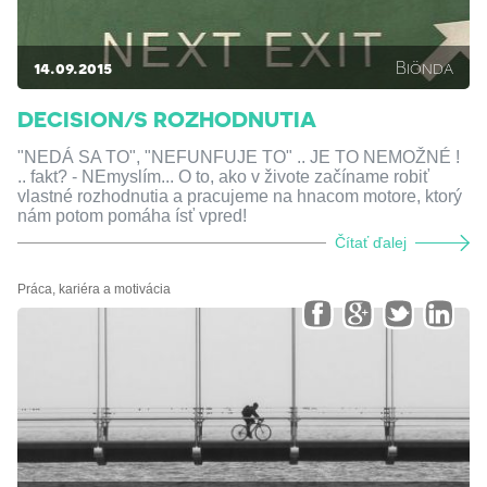
14.09.2015
Biönda
DECISION/S ROZHODNUTIA
"NEDÁ SA TO", "NEFUNFUJE TO" .. JE TO NEMOŽNÉ !
.. fakt? - NEmyslím... O to, ako v živote začíname robiť
vlastné rozhodnutia a pracujeme na hnacom motore, ktorý
nám potom pomáha ísť vpred!
Čítať ďalej
Práca, kariéra a motivácia