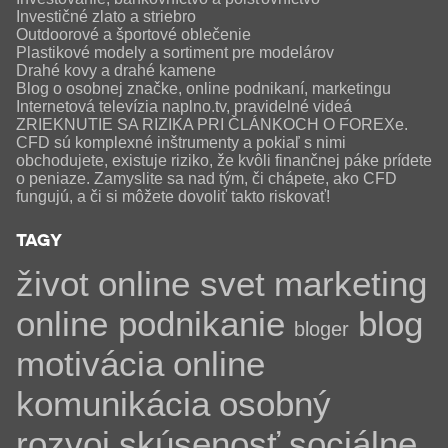
Investičné zlato a striebro
Outdoorové a športové oblečenie
Plastikové modely a sortiment pre modelárov
Drahé kovy a drahé kamene
Blog o osobnej značke, online podnikaní, marketingu
Internetová televízia naplno.tv, pravidelné videá
ZRIEKNUTIE SA RIZIKA PRI ČLÁNKOCH O FOREXe.
CFD sú komplexné inštrumenty a pokiaľ s nimi
obchodujete, existuje riziko, že kvôli finančnej páke prídete
o peniaze. Zamyslite sa nad tým, či chápete, ako CFD
fungujú, a či si môžete dovoliť takto riskovať!
TAGY
život
online svet
marketing
online podnikanie
blog
bloger
motivácia
online
komunikácia
osobný
rozvoj
skúsenosť
sociálne