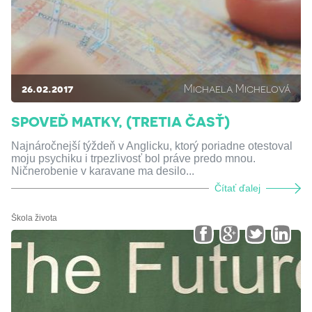
26.02.2017
Michaela Michelová
SPOVEĎ MATKY, (TRETIA ČASŤ)
Najnáročnejší týždeň v Anglicku, ktorý poriadne otestoval
moju psychiku i trpezlivosť bol práve predo mnou.
Ničnerobenie v karavane ma desilo...
Čítať ďalej
Škola života