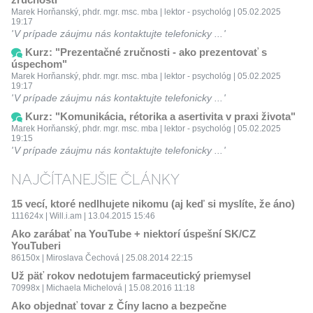
Marek Horňanský, phdr. mgr. msc. mba | lektor - psychológ | 05.02.2025
19:17
V prípade záujmu nás kontaktujte telefonicky ...
Kurz: "Prezentačné zručnosti - ako prezentovať s
úspechom"
Marek Horňanský, phdr. mgr. msc. mba | lektor - psychológ | 05.02.2025
19:17
V prípade záujmu nás kontaktujte telefonicky ...
Kurz: "Komunikácia, rétorika a asertivita v praxi života"
Marek Horňanský, phdr. mgr. msc. mba | lektor - psychológ | 05.02.2025
19:15
V prípade záujmu nás kontaktujte telefonicky ...
NAJČÍTANEJŠIE ČLÁNKY
15 vecí, ktoré nedlhujete nikomu (aj keď si myslíte, že áno)
111624x | Will.i.am | 13.04.2015 15:46
Ako zarábať na YouTube + niektorí úspešní SK/CZ
YouTuberi
86150x | Miroslava Čechová | 25.08.2014 22:15
Už päť rokov nedotujem farmaceutický priemysel
70998x | Michaela Michelová | 15.08.2016 11:18
Ako objednať tovar z Číny lacno a bezpečne