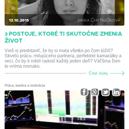
13.10.2015
Janka Chytráčková
3 POSTOJE, KTORÉ TI SKUTOČNE ZMENIA
ŽIVOT
Vieš si predstaviť, že by si mala všetko po čom túžiš?
Skvelú prácu, milujúceho partnera, perfektné kamarátky a
veci, čo by ti robili radosť každý jeden deň? Väčšina žien
to vníma rovnako.
Čítať ďalej
Práca, kariéra a motivácia