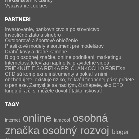
Reklama a PR články
Využívanie cookies
PARTNERI
Investovanie, bankovníctvo a poisťovníctvo
Investičné zlato a striebro
Outdoorové a športové oblečenie
Plastikové modely a sortiment pre modelárov
Drahé kovy a drahé kamene
Blog o osobnej značke, online podnikaní, marketingu
Internetová televízia naplno.tv, pravidelné videá
ZRIEKNUTIE SA RIZIKA PRI ČLÁNKOCH O FOREXe.
CFD sú komplexné inštrumenty a pokiaľ s nimi
obchodujete, existuje riziko, že kvôli finančnej páke prídete
o peniaze. Zamyslite sa nad tým, či chápete, ako CFD
fungujú, a či si môžete dovoliť takto riskovať!
TAGY
online
osobná
internet
iamcool
značka
osobný rozvoj
bloger