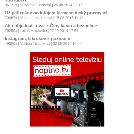
86131x | Miroslava Čechová | 25.08.2014 22:15
Už päť rokov nedotujem farmaceutický priemysel
70987x | Michaela Michelová | 15.08.2016 11:18
Ako objednať tovar z Číny lacno a bezpečne
70250x | Lukáš Mikulaško | 27.12.2014 17:51
Instagram, 5 krokov k poznaniu
49580x | Martina Trepáková | 02.05.2014 16:09