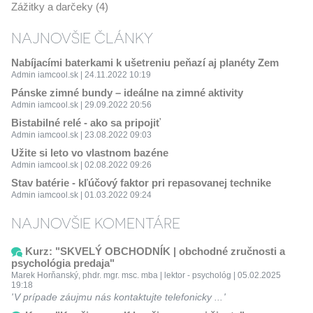
Zážitky a darčeky (4)
NAJNOVŠIE ČLÁNKY
Nabíjacími baterkami k ušetreniu peňazí aj planéty Zem
Admin iamcool.sk | 24.11.2022 10:19
Pánske zimné bundy – ideálne na zimné aktivity
Admin iamcool.sk | 29.09.2022 20:56
Bistabilné relé - ako sa pripojiť
Admin iamcool.sk | 23.08.2022 09:03
Užite si leto vo vlastnom bazéne
Admin iamcool.sk | 02.08.2022 09:26
Stav batérie - kľúčový faktor pri repasovanej technike
Admin iamcool.sk | 01.03.2022 09:24
NAJNOVŠIE KOMENTÁRE
Kurz: "SKVELÝ OBCHODNÍK | obchodné zručnosti a
psychológia predaja"
Marek Horňanský, phdr. mgr. msc. mba | lektor - psychológ | 05.02.2025
19:18
V prípade záujmu nás kontaktujte telefonicky ...