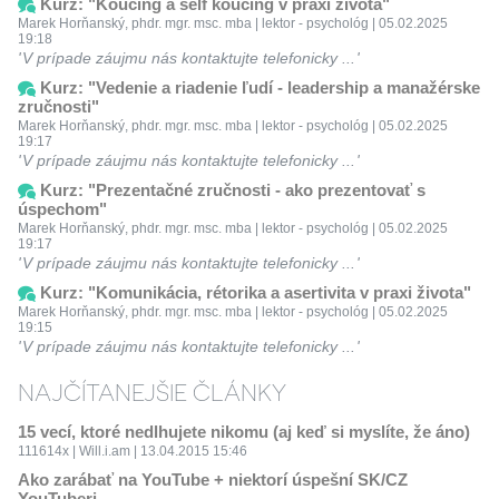
Kurz: "Koučing a self koučing v praxi života"
Marek Horňanský, phdr. mgr. msc. mba | lektor - psychológ | 05.02.2025
19:18
V prípade záujmu nás kontaktujte telefonicky ...
Kurz: "Vedenie a riadenie ľudí - leadership a manažérske
zručnosti"
Marek Horňanský, phdr. mgr. msc. mba | lektor - psychológ | 05.02.2025
19:17
V prípade záujmu nás kontaktujte telefonicky ...
Kurz: "Prezentačné zručnosti - ako prezentovať s
úspechom"
Marek Horňanský, phdr. mgr. msc. mba | lektor - psychológ | 05.02.2025
19:17
V prípade záujmu nás kontaktujte telefonicky ...
Kurz: "Komunikácia, rétorika a asertivita v praxi života"
Marek Horňanský, phdr. mgr. msc. mba | lektor - psychológ | 05.02.2025
19:15
V prípade záujmu nás kontaktujte telefonicky ...
NAJČÍTANEJŠIE ČLÁNKY
15 vecí, ktoré nedlhujete nikomu (aj keď si myslíte, že áno)
111614x | Will.i.am | 13.04.2015 15:46
Ako zarábať na YouTube + niektorí úspešní SK/CZ
YouTuberi