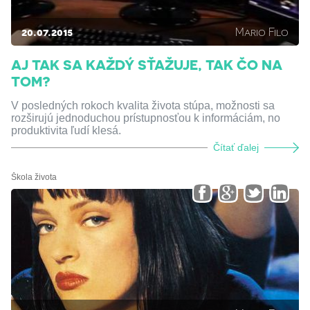
20.07.2015
Mario Filo
AJ TAK SA KAŽDÝ SŤAŽUJE, TAK ČO NA
TOM?
V posledných rokoch kvalita života stúpa, možnosti sa
rozširujú jednoduchou prístupnosťou k informáciám, no
produktivita ľudí klesá.
Čítať ďalej
Škola života