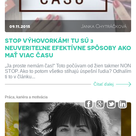
09.11.2015
Janka Chytráčková
STOP VÝHOVORKÁM! TU SÚ 3
NEUVERITEĽNE EFEKTÍVNE SPÔSOBY AKO
MAŤ VIAC ČASU
„Ja proste nemám čas!“ Toto počúvam od žien takmer NON
STOP. Ako to potom všetko stíhajú úspešní ľudia? Odhalím
ti to v článku...
Čítať ďalej
Práca, kariéra a motivácia