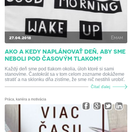
27.04.2018
Emam
AKO A KEDY NAPLÁNOVAŤ DEŇ, ABY SME
NEBOLI POD ČASOVÝM TLAKOM?
Každý deň sme pod tlakom okolia, úloh ktoré si sami
stanovíme. Častokrát sa v tom celom zozname dokážeme
stratiť a na sklonku dňa zistíme, že sme nič nestihli urobiť.
Čítať ďalej
Práca, kariéra a motivácia