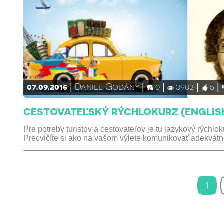
07.09.2015
Daniel Godány
0
3902
5
CESTOVATEĽSKÝ RÝCHLOKURZ (ENGLIS
Pre potreby turistov a cestovateľov je tu jazykový rýchl
Precvičíte si ako na vašom výlete komunikovať adekvátn
1