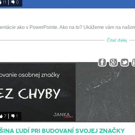
11
0
prezentácie ako v PowerPointe. Ako na to? Ukážeme vám na našo
Čítať ďalej
7
1
ŠINA ĽUDÍ PRI BUDOVANÍ SVOJEJ ZNAČKY