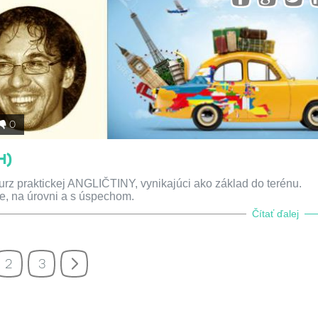
0
H)
okurz praktickej ANGLIČTINY, vynikajúci ako základ do terénu.
e, na úrovni a s úspechom.
Čítať ďalej
2
3