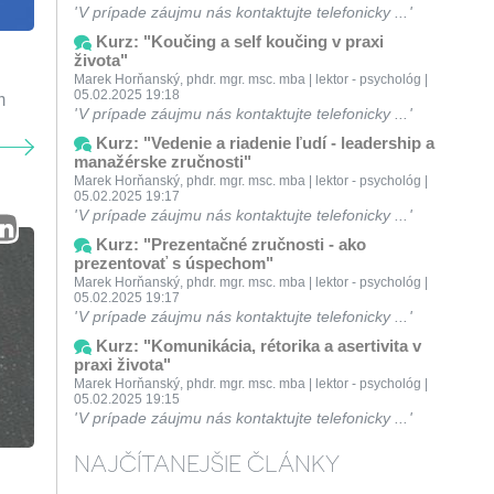
V prípade záujmu nás kontaktujte telefonicky ...
Kurz: "Koučing a self koučing v praxi
života"
Marek Horňanský, phdr. mgr. msc. mba | lektor - psychológ |
05.02.2025 19:18
m
V prípade záujmu nás kontaktujte telefonicky ...
Kurz: "Vedenie a riadenie ľudí - leadership a
manažérske zručnosti"
Marek Horňanský, phdr. mgr. msc. mba | lektor - psychológ |
05.02.2025 19:17
V prípade záujmu nás kontaktujte telefonicky ...
Kurz: "Prezentačné zručnosti - ako
prezentovať s úspechom"
Marek Horňanský, phdr. mgr. msc. mba | lektor - psychológ |
05.02.2025 19:17
V prípade záujmu nás kontaktujte telefonicky ...
Kurz: "Komunikácia, rétorika a asertivita v
praxi života"
Marek Horňanský, phdr. mgr. msc. mba | lektor - psychológ |
05.02.2025 19:15
V prípade záujmu nás kontaktujte telefonicky ...
NAJČÍTANEJŠIE ČLÁNKY