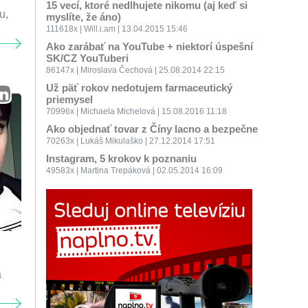
15 vecí, ktoré nedlhujete nikomu (aj keď si
u,
myslíte, že áno)
111618x | Will.i.am | 13.04.2015 15:46
Ako zarábať na YouTube + niektorí úspešní
SK/CZ YouTuberi
86147x | Miroslava Čechová | 25.08.2014 22:15
Už päť rokov nedotujem farmaceutický
priemysel
70996x | Michaela Michelová | 15.08.2016 11:18
Ako objednať tovar z Číny lacno a bezpečne
70263x | Lukáš Mikulaško | 27.12.2014 17:51
Instagram, 5 krokov k poznaniu
49583x | Martina Trepáková | 02.05.2014 16:09
á