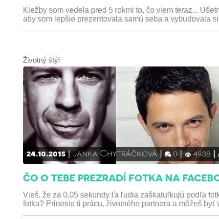
Kiežby som vedela pred 5 rokmi to, čo viem teraz... Ušet
aby som lepšie prezentovala samú seba a vybudovala si
Životný štýl
24.10.2015
Janka Chytráčková
0
4938
ČO O TEBE PREZRADÍ FOTKA NA FACEB
Vieš, že za 0,05 sekundy ťa ľudia zaškatuľkujú podľa fot
fotka? Prinesie ti prácu, životného partnera a môžeš byť