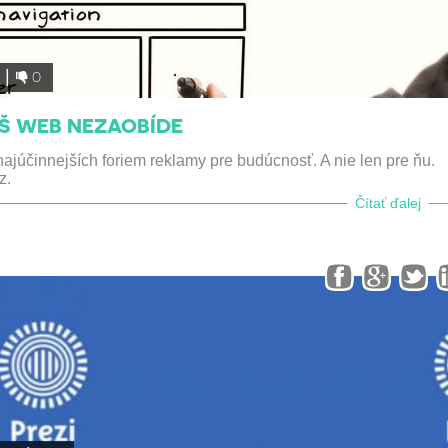
1
0
ÁŠ WEB NEZAOBÍDE
najúčinnejších foriem reklamy pre budúcnosť. A nie len pre ňu.
z.
Čítať ďalej