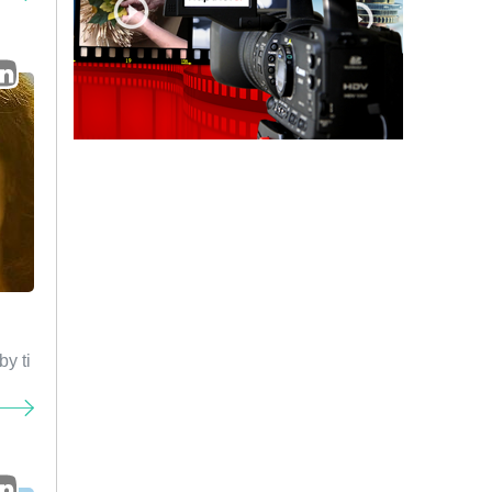
by ti