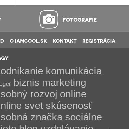
Y
FOTOGRAFIE
OD
O IAMCOOL.SK
KONTAKT
REGISTRÁCIA
AGY
odnikanie
komunikácia
biznis
marketing
loger
sobný rozvoj
online
nline svet
skúsenosť
osobná značka
sociálne
iete
blog
vzdelávanie