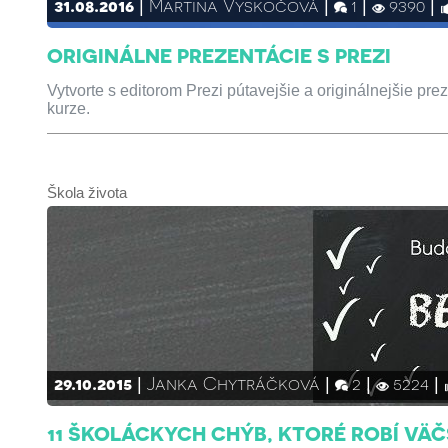
31.08.2016
Martina Vyskočová
1
9390
ORIGINÁLNE PREZENTÁCIE S PREZI
Vytvorte s editorom Prezi pútavejšie a originálnejšie 
kurze.
Škola života
29.10.2015
Janka Chytráčková
2
5224
11 ŠKOLÁCKYCH CHÝB, KTORÉ ROBÍ VÄČ