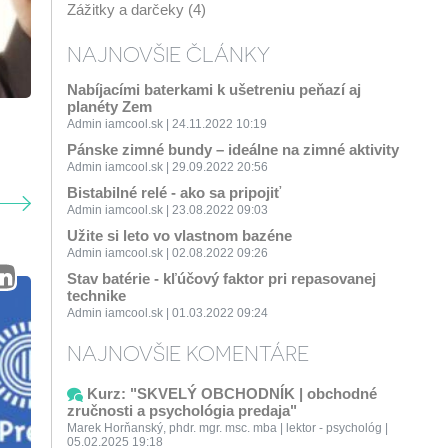
Zážitky a darčeky (4)
NAJNOVŠIE ČLÁNKY
Nabíjacími baterkami k ušetreniu peňazí aj
planéty Zem
Admin iamcool.sk | 24.11.2022 10:19
Pánske zimné bundy – ideálne na zimné aktivity
Admin iamcool.sk | 29.09.2022 20:56
Bistabilné relé - ako sa pripojiť
Admin iamcool.sk | 23.08.2022 09:03
Užite si leto vo vlastnom bazéne
Admin iamcool.sk | 02.08.2022 09:26
Stav batérie - kľúčový faktor pri repasovanej
technike
Admin iamcool.sk | 01.03.2022 09:24
NAJNOVŠIE KOMENTÁRE
Kurz: "SKVELÝ OBCHODNÍK | obchodné
zručnosti a psychológia predaja"
Marek Horňanský, phdr. mgr. msc. mba | lektor - psychológ |
05.02.2025 19:18