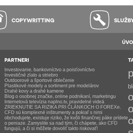
COPYWRITTING
SLUŽB
ÚV
PARTNERI
T
Investovanie, bankovníctvo a poisťovníctvo
p
Investičné zlato a striebro
Outdoorové a športové oblečenie
Plastikové modely a sortiment pre modelárov
b
Drahé kovy a drahé kamene
o
Blog o osobnej značke, online podnikaní, marketingu
Internetová televízia naplno.tv, pravidelné videá
o
ZRIEKNUTIE SA RIZIKA PRI ČLÁNKOCH O FOREXe.
CFD sú komplexné inštrumenty a pokiaľ s nimi
obchodujete, existuje riziko, že kvôli finančnej páke prídete
o peniaze. Zamyslite sa nad tým, či chápete, ako CFD
fungujú, a či si môžete dovoliť takto riskovať!
s