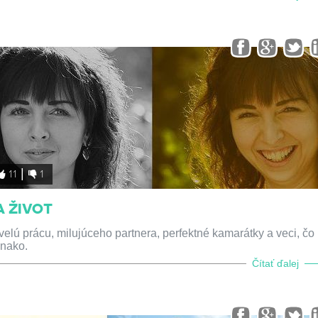
11
1
A ŽIVOT
velú prácu, milujúceho partnera, perfektné kamarátky a veci, čo 
vnako.
Čítať ďalej