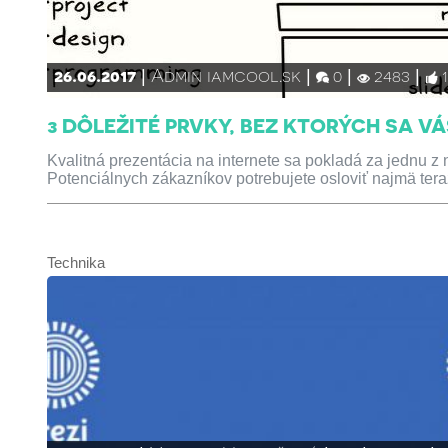
26.06.2017
Admin iamcool.sk
0
2483
3 DÔLEŽITÉ PRVKY, BEZ KTORÝCH SA V
Kvalitná prezentácia na internete sa pokladá za jednu z 
Potenciálnych zákazníkov potrebujete osloviť najmä tera
Technika