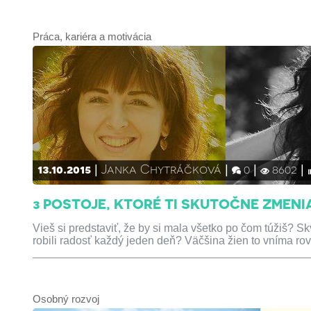
Práca, kariéra a motivácia
13.10.2015
Janka Chytráčková
0
8602
3 POSTOJE, KTORÉ TI SKUTOČNE ZMENI
Vieš si predstaviť, že by si mala všetko po čom túžiš? Sk
robili radosť každý jeden deň? Väčšina žien to vníma ro
Osobný rozvoj