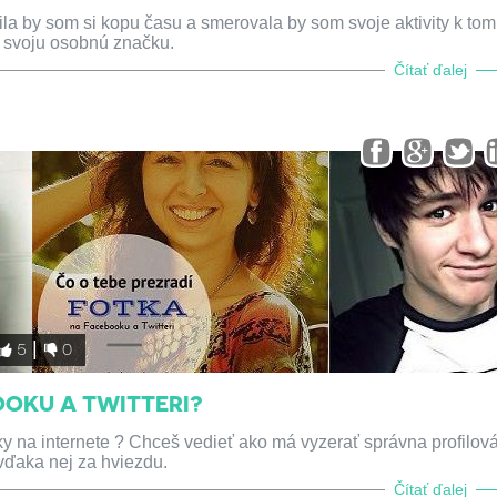
rila by som si kopu času a smerovala by som svoje aktivity k tom
 svoju osobnú značku.
Čítať ďalej
5
0
OOKU A TWITTERI?
ky na internete ? Chceš vedieť ako má vyzerať správna profilov
 vďaka nej za hviezdu.
Čítať ďalej