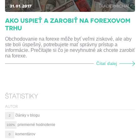
31.01.2017
Tradermichal
AKO USPIEŤ A ZAROBIŤ NA FOREXOVOM
TRHU
Obchodovanie na forexe môže byť veľmi ziskové, ale aby
ste boli úspešný, potrebujete mať správny prístup a
informácie. Prečítajte si čo je nevyhnutné ak chcete zarobiť
na forexe.
Čítať ďalej
ŠTATISTIKY
AUTOR
články v blogu
2
priemerné hodnotenie
100%
komentárov
0