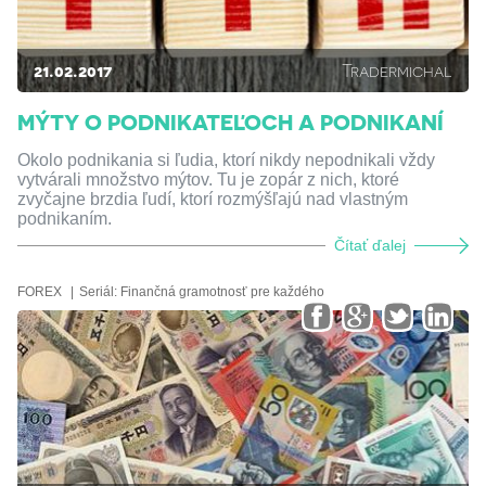
21.02.2017
Tradermichal
MÝTY O PODNIKATEĽOCH A PODNIKANÍ
Okolo podnikania si ľudia, ktorí nikdy nepodnikali vždy
vytvárali množstvo mýtov. Tu je zopár z nich, ktoré
zvyčajne brzdia ľudí, ktorí rozmýšľajú nad vlastným
podnikaním.
Čítať ďalej
FOREX
Seriál:
Finančná gramotnosť pre každého