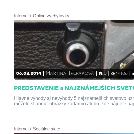
Internet
Online vychytávky
06.08.2014
Martina Trepáková
0
14106
PREDSTAVENIE 5 NAJZNÁMEJŠÍCH SVE
Hlavné výhody aj nevýhody 5 najznámejších svetovo uzná
môžete stiahnuť obrázky zadarmo alebo, kde nájdete najkv
Internet
Sociálne siete