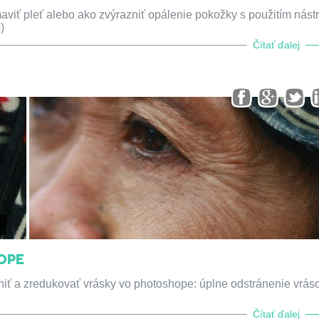
iť pleť alebo ako zvýrazniť opálenie pokožky s použitím nástr
)
Čítať ďalej
OPE
ť a zredukovať vrásky vo photoshope: úplne odstránenie vrás
Čítať ďalej