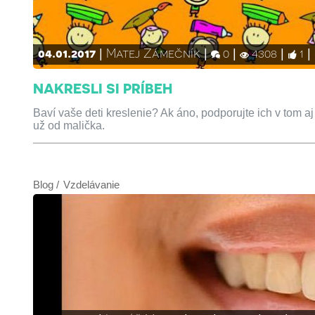
04.01.2017
Matej Zámečník
0
4308
1
NAKRESLI SI PRÍBEH
Baví vaše deti kreslenie? Ak áno, podporujte ich v tom aj n
už od malička.
Blog
Vzdelávanie