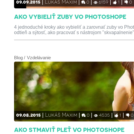
09.09.2015
Lukáš Maxim
0
6159
1
0
AKO VYBIELIŤ ZUBY VO PHOTOSHOPE
4 jednoduché kroky ako vybieliť a zarovnať zuby vo Phot
odtieň a sýtosť, ako pracovať s nástrojom "skvapalnenie"
Blog
Vzdelávanie
09.08.2015
Lukáš Maxim
0
4535
1
0
AKO STMAVIŤ PLEŤ VO PHOTOSHOPE