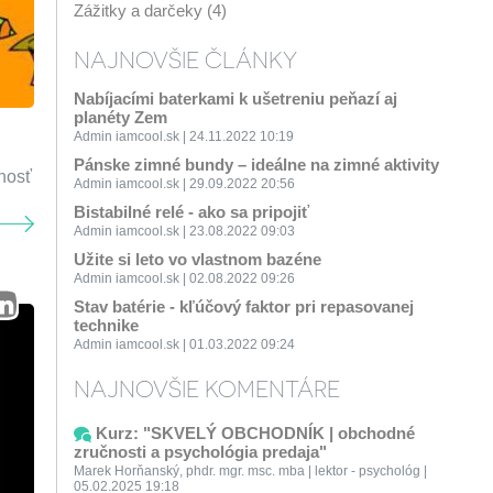
Zážitky a darčeky (4)
NAJNOVŠIE ČLÁNKY
Nabíjacími baterkami k ušetreniu peňazí aj
planéty Zem
Admin iamcool.sk | 24.11.2022 10:19
Pánske zimné bundy – ideálne na zimné aktivity
čnosť
Admin iamcool.sk | 29.09.2022 20:56
Bistabilné relé - ako sa pripojiť
Admin iamcool.sk | 23.08.2022 09:03
Užite si leto vo vlastnom bazéne
Admin iamcool.sk | 02.08.2022 09:26
Stav batérie - kľúčový faktor pri repasovanej
technike
Admin iamcool.sk | 01.03.2022 09:24
NAJNOVŠIE KOMENTÁRE
Kurz: "SKVELÝ OBCHODNÍK | obchodné
zručnosti a psychológia predaja"
Marek Horňanský, phdr. mgr. msc. mba | lektor - psychológ |
05.02.2025 19:18