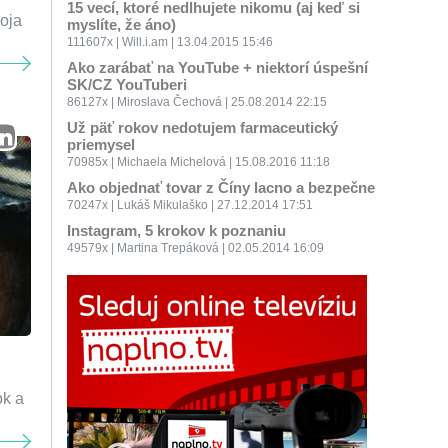
15 vecí, ktoré nedlhujete nikomu (aj keď si
oja
myslíte, že áno)
111607x | Will.i.am | 13.04.2015 15:46
Ako zarábať na YouTube + niektorí úspešní
SK/CZ YouTuberi
86127x | Miroslava Čechová | 25.08.2014 22:15
Už päť rokov nedotujem farmaceutický
priemysel
70985x | Michaela Michelová | 15.08.2016 11:18
Ako objednať tovar z Číny lacno a bezpečne
70247x | Lukáš Mikulaško | 27.12.2014 17:51
Instagram, 5 krokov k poznaniu
49579x | Martina Trepáková | 02.05.2014 16:09
ok a