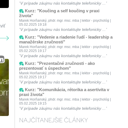
V prípade záujmu nás kontaktujte telefonicky ...
Kurz: "Koučing a self koučing v praxi
života"
Marek Horňanský, phdr. mgr. msc. mba | lektor - psychológ |
05.02.2025 19:18
viť
V prípade záujmu nás kontaktujte telefonicky ...
Kurz: "Vedenie a riadenie ľudí - leadership a
manažérske zručnosti"
Marek Horňanský, phdr. mgr. msc. mba | lektor - psychológ |
05.02.2025 19:17
V prípade záujmu nás kontaktujte telefonicky ...
Kurz: "Prezentačné zručnosti - ako
prezentovať s úspechom"
Marek Horňanský, phdr. mgr. msc. mba | lektor - psychológ |
05.02.2025 19:17
V prípade záujmu nás kontaktujte telefonicky ...
Kurz: "Komunikácia, rétorika a asertivita v
praxi života"
Marek Horňanský, phdr. mgr. msc. mba | lektor - psychológ |
05.02.2025 19:15
V prípade záujmu nás kontaktujte telefonicky ...
NAJČÍTANEJŠIE ČLÁNKY