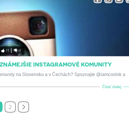
11
4
JZNÁMEJŠIE INSTAGRAMOVÉ KOMUNITY
 komunity na Slovensku a v Čechách? Spoznajte @iamcoolsk a
Čítať ďalej
2