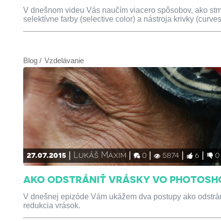
V dnešnom videu Vás naučím viacero spôsobov, ako stmav
selektívne farby (selective color) a nástroja krivky (curves
Blog
Vzdelávanie
27.07.2015
Lukáš Maxim
0
5874
6
0
AKO ODSTRÁNIŤ VRÁSKY VO PHOTOSH
V dnešnej epizóde Vám ukážem dva postupy ako odstráni
redukcia vrások.