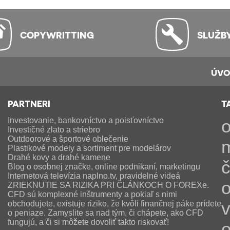
COPYWRITTING
SLUŽB
ÚV
PARTNERI
T
Investovanie, bankovníctvo a poisťovníctvo
o
Investičné zlato a striebro
Outdoorové a športové oblečenie
Plastikové modely a sortiment pre modelárov
Drahé kovy a drahé kamene
č
Blog o osobnej značke, online podnikaní, marketingu
Internetová televízia naplno.tv, pravidelné videá
ZRIEKNUTIE SA RIZIKA PRI ČLÁNKOCH O FOREXe.
CFD sú komplexné inštrumenty a pokiaľ s nimi
v
obchodujete, existuje riziko, že kvôli finančnej páke prídete
o peniaze. Zamyslite sa nad tým, či chápete, ako CFD
fungujú, a či si môžete dovoliť takto riskovať!
o