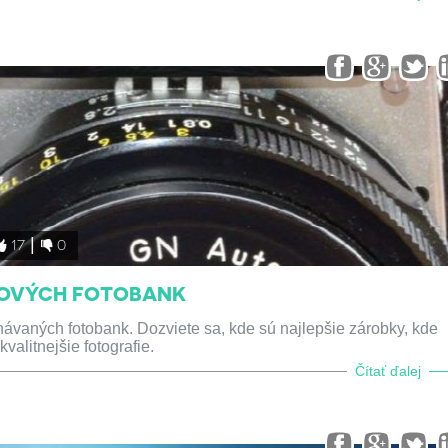
17
0
TOVÝCH FOTOBANK
vaných fotobank. Dozviete sa, kde sú najlepšie zárobky, kde
alitnejšie fotografie.
Čítať ďalej