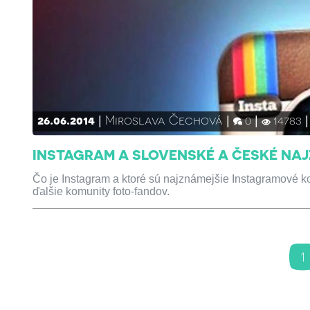
26.06.2014
Miroslava Čechová
0
14783
INSTAGRAM A SLOVENSKÉ A ČESKÉ NA
Čo je Instagram a ktoré sú najznámejšie Instagramové
ďalšie komunity foto-fandov.
1