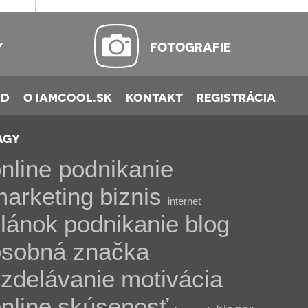
Y
FOTOGRAFIE
OD
O IAMCOOL.SK
KONTAKT
REGISTRÁCIA
AGY
nline podnikanie
marketing
biznis
internet
lánok
podnikanie
blog
osobná značka
zdelávanie
motivácia
nline
skúsenosť