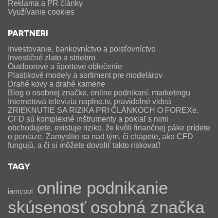
Reklama a PR články
Využívanie cookies
PARTNERI
Investovanie, bankovníctvo a poisťovníctvo
Investičné zlato a striebro
Outdoorové a športové oblečenie
Plastikové modely a sortiment pre modelárov
Drahé kovy a drahé kamene
Blog o osobnej značke, online podnikaní, marketingu
Internetová televízia naplno.tv, pravidelné videá
ZRIEKNUTIE SA RIZIKA PRI ČLÁNKOCH O FOREXe.
CFD sú komplexné inštrumenty a pokiaľ s nimi
obchodujete, existuje riziko, že kvôli finančnej páke prídete
o peniaze. Zamyslite sa nad tým, či chápete, ako CFD
fungujú, a či si môžete dovoliť takto riskovať!
TAGY
online podnikanie
iamcool
skúsenosť
osobná značka