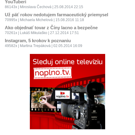
YouTuberi
86143x | Miroslava Čechová | 25.08.2014 22:15
Už päť rokov nedotujem farmaceutický priemysel
70995x | Michaela Michelová | 15.08.2016 11:18
Ako objednať tovar z Číny lacno a bezpečne
70261x | Lukáš Mikulaško | 27.12.2014 17:51
Instagram, 5 krokov k poznaniu
49582x | Martina Trepáková | 02.05.2014 16:09