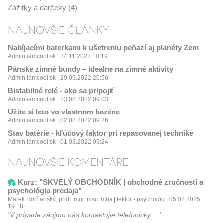
Zážitky a darčeky (4)
NAJNOVŠIE ČLÁNKY
Nabíjacími baterkami k ušetreniu peňazí aj planéty Zem
Admin iamcool.sk | 24.11.2022 10:19
Pánske zimné bundy – ideálne na zimné aktivity
Admin iamcool.sk | 29.09.2022 20:56
Bistabilné relé - ako sa pripojiť
Admin iamcool.sk | 23.08.2022 09:03
Užite si leto vo vlastnom bazéne
Admin iamcool.sk | 02.08.2022 09:26
Stav batérie - kľúčový faktor pri repasovanej technike
Admin iamcool.sk | 01.03.2022 09:24
NAJNOVŠIE KOMENTÁRE
Kurz: "SKVELÝ OBCHODNÍK | obchodné zručnosti a
psychológia predaja"
Marek Horňanský, phdr. mgr. msc. mba | lektor - psychológ | 05.02.2025
19:18
V prípade záujmu nás kontaktujte telefonicky ...