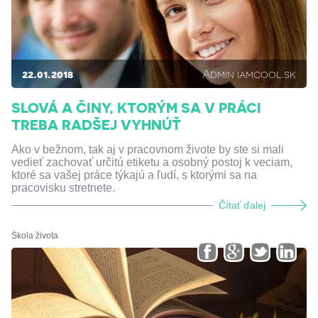
22.01.2018
Admin iamcool.sk
SLOVÁ A ČINY, KTORÝM SA V PRÁCI
TREBA RADŠEJ VYHNÚŤ
Ako v bežnom, tak aj v pracovnom živote by ste si mali
vedieť zachovať určitú etiketu a osobný postoj k veciam,
ktoré sa vašej práce týkajú a ľudí, s ktorými sa na
pracovisku stretnete.
Čítať ďalej
Škola života