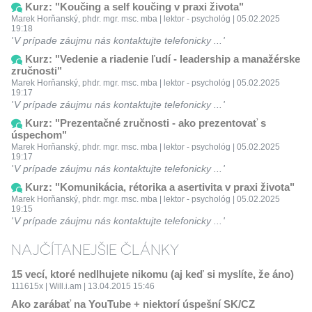
Kurz: "Koučing a self koučing v praxi života"
Marek Horňanský, phdr. mgr. msc. mba | lektor - psychológ | 05.02.2025
19:18
V prípade záujmu nás kontaktujte telefonicky ...
Kurz: "Vedenie a riadenie ľudí - leadership a manažérske
zručnosti"
Marek Horňanský, phdr. mgr. msc. mba | lektor - psychológ | 05.02.2025
19:17
V prípade záujmu nás kontaktujte telefonicky ...
Kurz: "Prezentačné zručnosti - ako prezentovať s
úspechom"
Marek Horňanský, phdr. mgr. msc. mba | lektor - psychológ | 05.02.2025
19:17
V prípade záujmu nás kontaktujte telefonicky ...
Kurz: "Komunikácia, rétorika a asertivita v praxi života"
Marek Horňanský, phdr. mgr. msc. mba | lektor - psychológ | 05.02.2025
19:15
V prípade záujmu nás kontaktujte telefonicky ...
NAJČÍTANEJŠIE ČLÁNKY
15 vecí, ktoré nedlhujete nikomu (aj keď si myslíte, že áno)
111615x | Will.i.am | 13.04.2015 15:46
Ako zarábať na YouTube + niektorí úspešní SK/CZ