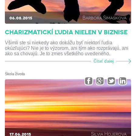
06.08.2015
Barbora Simaskova
CHARIZMATICKÍ ĽUDIA NIELEN V BIZNISE
Všimli ste si niekedy ako dokážu byť niektorí ľudia
okúzľujúci? Nie je to výzorom, ani tým ako rozprávajú, ani
ako sa chovajú. Je to zmes všetkého uvedeného.
Čítať ďalej
Škola života
17.06.2015
Silvia Hojerova