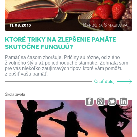
11.08.2015
Barbora Simaskova
KTORÉ TRIKY NA ZLEPŠENIE PAMÄTE
SKUTOČNE FUNGUJÚ?
Pamäť sa časom zhoršuje. Príčiny sú rôzne, od zlého
životného štýlu až po jednoduché starnutie. Zohnala som
pre vás niekoľko zaujímavých tipov, ktoré vám pomôžu
zlepšiť vašu pamäť.
Čítať ďalej
Škola života