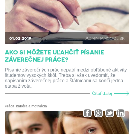
01.02.2019
Admin iamcool.sk
AKO SI MÔŽETE UĽAHČIŤ PÍSANIE
ZÁVEREČNEJ PRÁCE?
Písanie záverečných prác nepatrí medzi obľúbené aktivity
študentov vysokých škôl. Treba si však uvedomiť, že
napísaním záverečnej práce a štátnicami sa končí jedna
etapa života.
Čítať ďalej
Práca, kariéra a motivácia