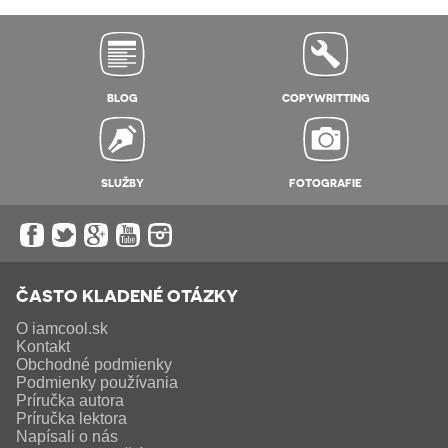
BLOG
COPYWRITTING
SLUŽBY
FOTOGRAFIE
ČASTO KLADENÉ OTÁZKY
O iamcool.sk
Kontakt
Obchodné podmienky
Podmienky používania
Príručka autora
Príručka lektora
Napísali o nás