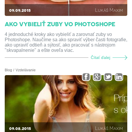
09.09.2015
Lukáš Maxim
AKO VYBIELIŤ ZUBY VO PHOTOSHOPE
4 jednoduché kroky ako vybieliť a zarovnať zuby vo
Photoshope. Naučíme sa ako spraviť výber časti fotografie,
ako upraviť odtieň a sýtosť, ako pracovať s nástrojom
"skvapalnenie" a ešte oveľa viac.
Čítať ďalej
Blog
Vzdelávanie
09.08.2015
Lukáš Maxim