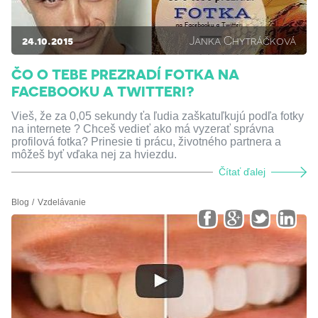
24.10.2015
Janka Chytráčková
ČO O TEBE PREZRADÍ FOTKA NA
FACEBOOKU A TWITTERI?
Vieš, že za 0,05 sekundy ťa ľudia zaškatuľkujú podľa fotky
na internete ? Chceš vedieť ako má vyzerať správna
profilová fotka? Prinesie ti prácu, životného partnera a
môžeš byť vďaka nej za hviezdu.
Čítať ďalej
Blog
Vzdelávanie