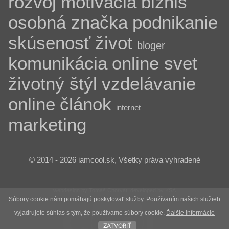
rozvoj
motivácia
biznis
osobná značka
podnikanie
skúsenosť
život
bloger
komunikácia
online svet
životný štýl
vzdelávanie
online
článok
internet
marketing
© 2014 - 2026 iamcool.sk, Všetky práva vyhradené
webdesign by Tomáš Chorvát, developed by KSA
Súbory cookie nám pomáhajú poskytovať služby. Používaním našich služieb
vyjadrujete súhlas s tým, že používame súbory cookie.
Ďalšie informácie
zatvoriť