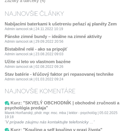
Zážitky a darčeky (4)
NAJNOVŠIE ČLÁNKY
Nabíjacími baterkami k ušetreniu peňazí aj planéty Zem
Admin iamcool.sk | 24.11.2022 10:19
Pánske zimné bundy – ideálne na zimné aktivity
Admin iamcool.sk | 29.09.2022 20:56
Bistabilné relé - ako sa pripojiť
Admin iamcool.sk | 23.08.2022 09:03
Užite si leto vo vlastnom bazéne
Admin iamcool.sk | 02.08.2022 09:26
Stav batérie - kľúčový faktor pri repasovanej technike
Admin iamcool.sk | 01.03.2022 09:24
NAJNOVŠIE KOMENTÁRE
Kurz: "SKVELÝ OBCHODNÍK | obchodné zručnosti a
psychológia predaja"
Marek Horňanský, phdr. mgr. msc. mba | lektor - psychológ | 05.02.2025
19:18
V prípade záujmu nás kontaktujte telefonicky ...
Kurz: "Koučing a self koučing v praxi života"