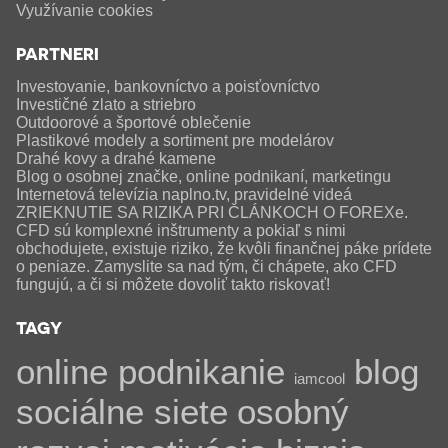
Využívanie cookies
PARTNERI
Investovanie, bankovníctvo a poisťovníctvo
Investičné zlato a striebro
Outdoorové a športové oblečenie
Plastikové modely a sortiment pre modelárov
Drahé kovy a drahé kamene
Blog o osobnej značke, online podnikaní, marketingu
Internetová televízia naplno.tv, pravidelné videá
ZRIEKNUTIE SA RIZIKA PRI ČLÁNKOCH O FOREXe.
CFD sú komplexné inštrumenty a pokiaľ s nimi
obchodujete, existuje riziko, že kvôli finančnej páke prídete
o peniaze. Zamyslite sa nad tým, či chápete, ako CFD
fungujú, a či si môžete dovoliť takto riskovať!
TAGY
online podnikanie
blog
iamcool
sociálne siete
osobný