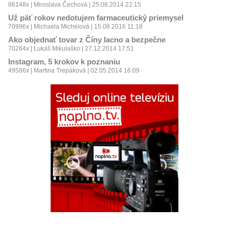
86148x | Miroslava Čechová | 25.08.2014 22:15
Už päť rokov nedotujem farmaceutický priemysel
70996x | Michaela Michelová | 15.08.2016 11:18
Ako objednať tovar z Číny lacno a bezpečne
70264x | Lukáš Mikulaško | 27.12.2014 17:51
Instagram, 5 krokov k poznaniu
49586x | Martina Trepáková | 02.05.2014 16:09