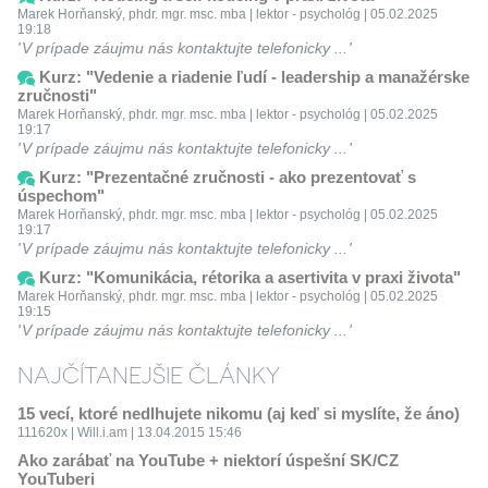
Marek Horňanský, phdr. mgr. msc. mba | lektor - psychológ | 05.02.2025
19:18
V prípade záujmu nás kontaktujte telefonicky ...
Kurz: "Vedenie a riadenie ľudí - leadership a manažérske
zručnosti"
Marek Horňanský, phdr. mgr. msc. mba | lektor - psychológ | 05.02.2025
19:17
V prípade záujmu nás kontaktujte telefonicky ...
Kurz: "Prezentačné zručnosti - ako prezentovať s
úspechom"
Marek Horňanský, phdr. mgr. msc. mba | lektor - psychológ | 05.02.2025
19:17
V prípade záujmu nás kontaktujte telefonicky ...
Kurz: "Komunikácia, rétorika a asertivita v praxi života"
Marek Horňanský, phdr. mgr. msc. mba | lektor - psychológ | 05.02.2025
19:15
V prípade záujmu nás kontaktujte telefonicky ...
NAJČÍTANEJŠIE ČLÁNKY
15 vecí, ktoré nedlhujete nikomu (aj keď si myslíte, že áno)
111620x | Will.i.am | 13.04.2015 15:46
Ako zarábať na YouTube + niektorí úspešní SK/CZ
YouTuberi