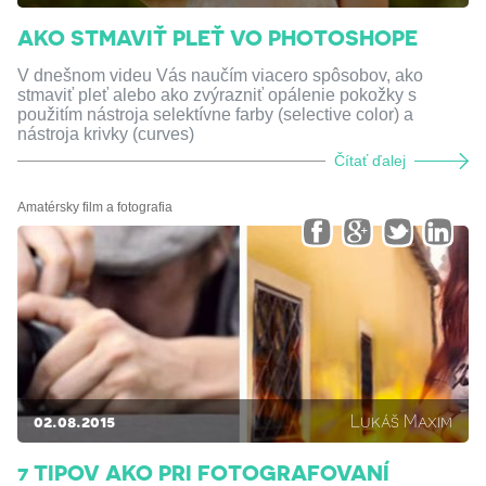
AKO STMAVIŤ PLEŤ VO PHOTOSHOPE
V dnešnom videu Vás naučím viacero spôsobov, ako
stmaviť pleť alebo ako zvýrazniť opálenie pokožky s
použitím nástroja selektívne farby (selective color) a
nástroja krivky (curves)
Čítať ďalej
Amatérsky film a fotografia
02.08.2015
Lukáš Maxim
7 TIPOV AKO PRI FOTOGRAFOVANÍ