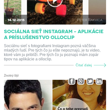
14.12.2015
Peter Rakvica
SOCIÁLNA SIEŤ INSTAGRAM - APLIKÁCIE
A PRÍSLUŠENSTVO OLLOCLIP
Sociálnu sieť s fotografiami Instagram pozná väčšina
mladých ľudí. Pre tých čo ju ešte nepoznajú, je tu video,
ktoré vám ju priblíži. Pre tých čo ju poznajú mám zopár
tipov na aplikácie a olloclip.
Čítať ďalej
Životný štýl