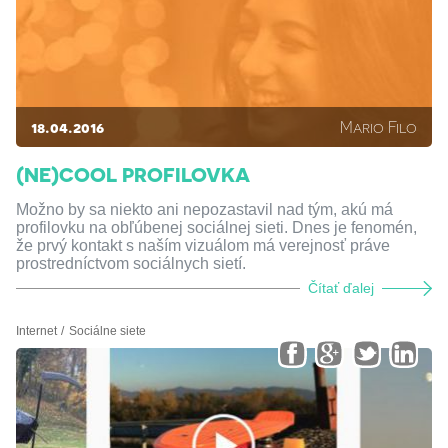
18.04.2016
Mario Filo
(NE)COOL PROFILOVKA
Možno by sa niekto ani nepozastavil nad tým, akú má
profilovku na obľúbenej sociálnej sieti. Dnes je fenomén,
že prvý kontakt s naším vizuálom má verejnosť práve
prostredníctvom sociálnych sietí.
Čítať ďalej
Internet
Sociálne siete