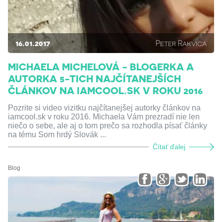
16.01.2017
Peter Rakvica
MICHAELA MICHELOVÁ - BLOGERKA A
AUTORKA 5-TICH NAJČÍTANEJŠÍCH
ČLÁNKOV NA IAMCOOL.SK V ROKU 2016
Pozrite si video vizitku najčítanejšej autorky článkov na
iamcool.sk v roku 2016. Michaela Vám prezradí nie len
niečo o sebe, ale aj o tom prečo sa rozhodla písať články
na tému Som hrdý Slovák ...
Čítať ďalej
Blog