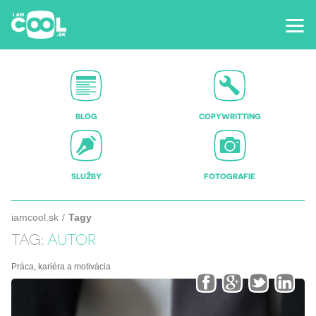
BLOG
COPYWRITTING
SLUŽBY
FOTOGRAFIE
iamcool.sk
Tagy
TAG:
AUTOR
Práca, kariéra a motivácia