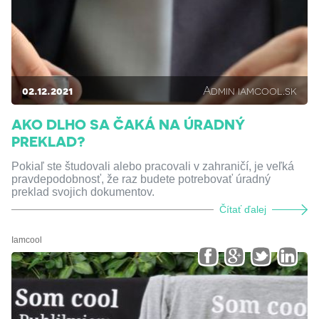
02.12.2021
Admin iamcool.sk
AKO DLHO SA ČAKÁ NA ÚRADNÝ
PREKLAD?
Pokiaľ ste študovali alebo pracovali v zahraničí, je veľká
pravdepodobnosť, že raz budete potrebovať úradný
preklad svojich dokumentov.
Čítať ďalej
Iamcool