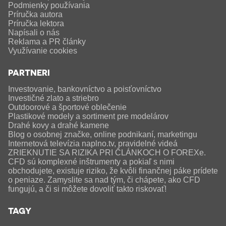
Podmienky používania
Príručka autora
Príručka lektora
Napísali o nás
Reklama a PR články
Využívanie cookies
PARTNERI
Investovanie, bankovníctvo a poisťovníctvo
Investičné zlato a striebro
Outdoorové a športové oblečenie
Plastikové modely a sortiment pre modelárov
Drahé kovy a drahé kamene
Blog o osobnej značke, online podnikaní, marketingu
Internetová televízia naplno.tv, pravidelné videá
ZRIEKNUTIE SA RIZIKA PRI ČLÁNKOCH O FOREXe.
CFD sú komplexné inštrumenty a pokiaľ s nimi
obchodujete, existuje riziko, že kvôli finančnej páke prídete
o peniaze. Zamyslite sa nad tým, či chápete, ako CFD
fungujú, a či si môžete dovoliť takto riskovať!
TAGY