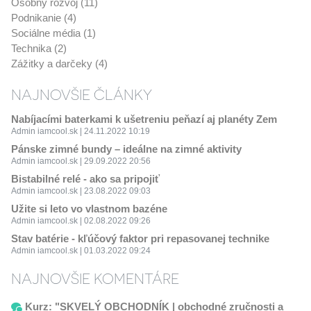
Osobný rozvoj (11)
Podnikanie (4)
Sociálne média (1)
Technika (2)
Zážitky a darčeky (4)
NAJNOVŠIE ČLÁNKY
Nabíjacími baterkami k ušetreniu peňazí aj planéty Zem
Admin iamcool.sk | 24.11.2022 10:19
Pánske zimné bundy – ideálne na zimné aktivity
Admin iamcool.sk | 29.09.2022 20:56
Bistabilné relé - ako sa pripojiť
Admin iamcool.sk | 23.08.2022 09:03
Užite si leto vo vlastnom bazéne
Admin iamcool.sk | 02.08.2022 09:26
Stav batérie - kľúčový faktor pri repasovanej technike
Admin iamcool.sk | 01.03.2022 09:24
NAJNOVŠIE KOMENTÁRE
Kurz: "SKVELÝ OBCHODNÍK | obchodné zručnosti a