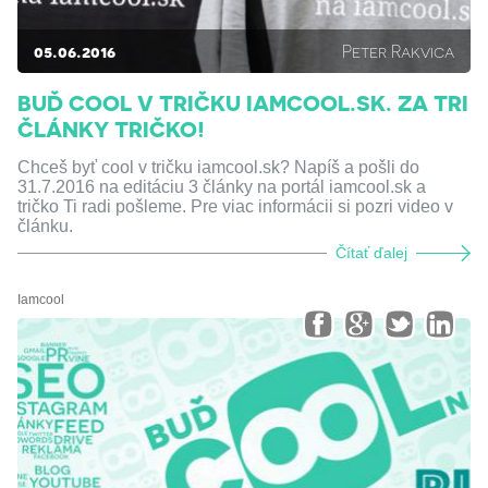
05.06.2016
Peter Rakvica
BUĎ COOL V TRIČKU IAMCOOL.SK. ZA TRI
ČLÁNKY TRIČKO!
Chceš byť cool v tričku iamcool.sk? Napíš a pošli do
31.7.2016 na editáciu 3 články na portál iamcool.sk a
tričko Ti radi pošleme. Pre viac informácii si pozri video v
článku.
Čítať ďalej
Iamcool