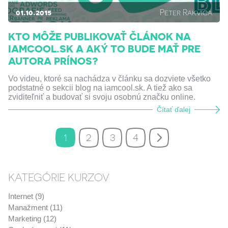
01.10.2015
Peter Rakvica
KTO MÔŽE PUBLIKOVAŤ ČLÁNOK NA
IAMCOOL.SK A AKÝ TO BUDE MAŤ PRE
AUTORA PRÍNOS?
Vo videu, ktoré sa nachádza v článku sa dozviete všetko
podstatné o sekcii blog na iamcool.sk. A tiež ako sa
zviditeľniť a budovať si svoju osobnú značku online.
Čítať ďalej
1
2
3
4
KATEGÓRIE KURZOV
Internet (9)
Manažment (11)
Marketing (12)