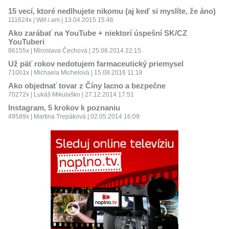
15 vecí, ktoré nedlhujete nikomu (aj keď si myslíte, že áno)
111624x | Will.i.am | 13.04.2015 15:46
Ako zarábať na YouTube + niektorí úspešní SK/CZ
YouTuberi
86155x | Miroslava Čechová | 25.08.2014 22:15
Už päť rokov nedotujem farmaceutický priemysel
71001x | Michaela Michelová | 15.08.2016 11:18
Ako objednať tovar z Číny lacno a bezpečne
70272x | Lukáš Mikulaško | 27.12.2014 17:51
Instagram, 5 krokov k poznaniu
49589x | Martina Trepáková | 02.05.2014 16:09