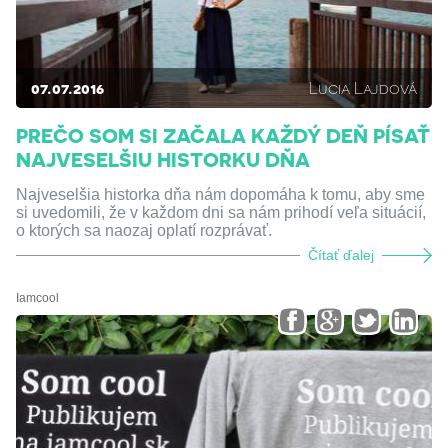
07.07.2016
Lucia Lajdová
PREČO SOM SI ZAČALA KAŽDÝ DEŇ PÍSAŤ
NAJVESELŠIU HISTORKU DŇA
Najveselšia historka dňa nám dopomáha k tomu, aby sme
si uvedomili, že v každom dni sa nám prihodí veľa situácií,
o ktorých sa naozaj oplatí rozprávať.
Čítať ďalej
Iamcool