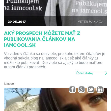
29.05.2017
Peter Rakvica
AKÝ PROSPECH MÔŽETE MAŤ Z
PUBLIKOVANIA ČLÁNKOV NA
IAMCOOL.SK
Vo videu v článku sa dozviete, pre koho okrem čitateľov je
vhodná sekcia blog na iamcool.sk a tiež aké články tu
môže kto publikovať. Dozviete sa aj aký to bude mať pre
autora článku prospech.
Čítať ďalej
Iamcool