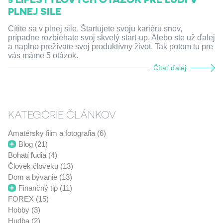
PLNEJ SILE
Cítite sa v plnej sile. Štartujete svoju kariéru snov,
prípadne rozbiehate svoj skvelý start-up. Alebo ste už ďalej
a naplno prežívate svoj produktívny život. Tak potom tu pre
vás máme 5 otázok.
Čítať ďalej
KATEGÓRIE ČLÁNKOV
Amatérsky film a fotografia (6)
Blog (21)
Bohatí ľudia (4)
Človek človeku (13)
Dom a bývanie (13)
Finančný tip (11)
FOREX (15)
Hobby (3)
Hudba (2)