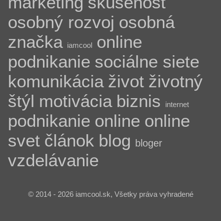
marketing
skúsenosť
osobný rozvoj
osobná
značka
online
iamcool
podnikanie
sociálne siete
komunikácia
život
životný
štýl
motivácia
biznis
internet
podnikanie
online
online
svet
článok
blog
bloger
vzdelávanie
© 2014 - 2026 iamcool.sk, Všetky práva vyhradené