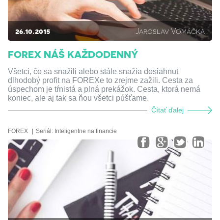
26.10.2015
Jaroslav Vomáčka
FOREX NÁŠ KAŽDODENNÝ
Všetci, čo sa snažili alebo stále snažia dosiahnuť
dlhodobý profit na FOREXe to zrejme zažili. Cesta za
úspechom je tŕnistá a plná prekážok. Cesta, ktorá nemá
koniec, ale aj tak sa ňou všetci púšťame.
Čítať ďalej
FOREX
Seriál:
Inteligentne na financie