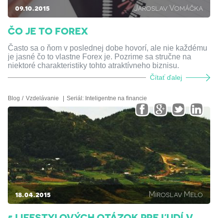
09.10.2015
Jaroslav Vomáčka
ČO JE TO FOREX
Často sa o ňom v poslednej dobe hovorí, ale nie každému
je jasné čo to vlastne Forex je. Pozrime sa stručne na
niektoré charakteristiky tohto atraktívneho biznisu.
Čítať ďalej
Blog
Vzdelávanie
Seriál:
Inteligentne na financie
18.04.2015
Miroslav Melo
5 LIFESTYLOVÝCH OTÁZOK PRE ĽUDÍ V