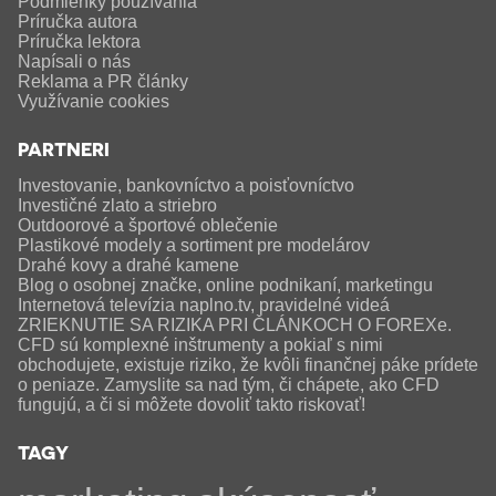
Podmienky používania
Príručka autora
Príručka lektora
Napísali o nás
Reklama a PR články
Využívanie cookies
PARTNERI
Investovanie, bankovníctvo a poisťovníctvo
Investičné zlato a striebro
Outdoorové a športové oblečenie
Plastikové modely a sortiment pre modelárov
Drahé kovy a drahé kamene
Blog o osobnej značke, online podnikaní, marketingu
Internetová televízia naplno.tv, pravidelné videá
ZRIEKNUTIE SA RIZIKA PRI ČLÁNKOCH O FOREXe.
CFD sú komplexné inštrumenty a pokiaľ s nimi
obchodujete, existuje riziko, že kvôli finančnej páke prídete
o peniaze. Zamyslite sa nad tým, či chápete, ako CFD
fungujú, a či si môžete dovoliť takto riskovať!
TAGY