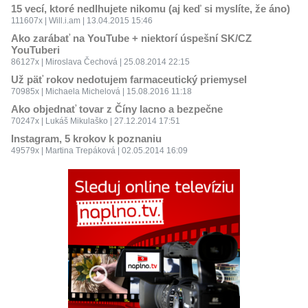
15 vecí, ktoré nedlhujete nikomu (aj keď si myslíte, že áno)
111607x | Will.i.am | 13.04.2015 15:46
Ako zarábať na YouTube + niektorí úspešní SK/CZ
YouTuberi
86127x | Miroslava Čechová | 25.08.2014 22:15
Už päť rokov nedotujem farmaceutický priemysel
70985x | Michaela Michelová | 15.08.2016 11:18
Ako objednať tovar z Číny lacno a bezpečne
70247x | Lukáš Mikulaško | 27.12.2014 17:51
Instagram, 5 krokov k poznaniu
49579x | Martina Trepáková | 02.05.2014 16:09