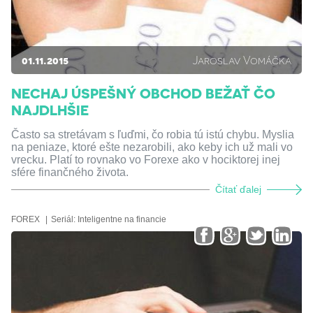
01.11.2015
Jaroslav Vomáčka
NECHAJ ÚSPEŠNÝ OBCHOD BEŽAŤ ČO
NAJDLHŠIE
Často sa stretávam s ľuďmi, čo robia tú istú chybu. Myslia
na peniaze, ktoré ešte nezarobili, ako keby ich už mali vo
vrecku. Platí to rovnako vo Forexe ako v hociktorej inej
sfére finančného života.
Čítať ďalej
FOREX
Seriál:
Inteligentne na financie