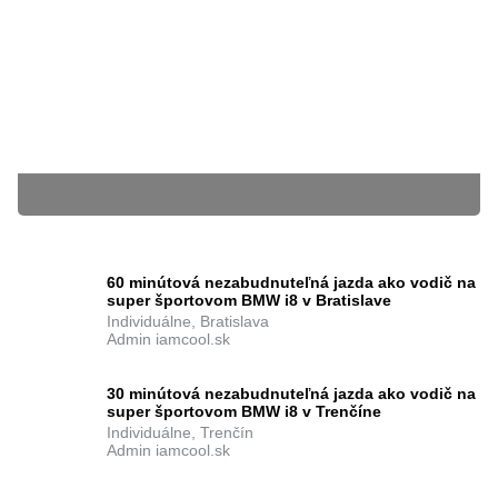
19.07.2021
Grantexpert
BLÍŽIACE SA KURZY
60 minútová nezabudnuteľná jazda ako vodič na
super športovom BMW i8 v Bratislave
Individuálne, Bratislava
Admin iamcool.sk
Kurz: "Prezentačné zručnosti - ako prezentovať s
úspechom"
Súbory cookie nám pomáhajú poskytovať služby. Používaním našich služieb
Individuálne, Bratislava
vyjadrujete súhlas s tým, že používame súbory cookie.
Ďalšie informácie
Marek Horňanský, phdr. mgr. msc. mba | lektor -
psychológ
zatvoriť