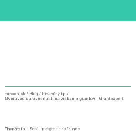
KURZY
COPYWRITTING
SLUŽBY
FOTOGRAFIE
iamcool.sk
Blog
Finančný tip
Overovač oprávnenosti na získanie grantov | Grantexpert
OVEROVAČ OPRÁVNENOSTI NA
ZÍSKANIE GRANTOV
Finančný tip
Seriál:
Inteligentne na financie