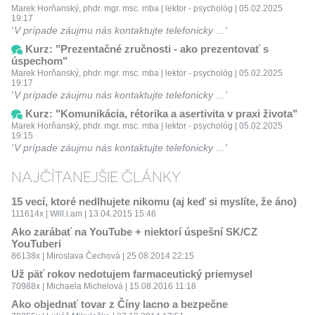
Marek Horňanský, phdr. mgr. msc. mba | lektor - psychológ | 05.02.2025
19:17
V prípade záujmu nás kontaktujte telefonicky ...
Kurz: "Prezentačné zručnosti - ako prezentovať s
úspechom"
Marek Horňanský, phdr. mgr. msc. mba | lektor - psychológ | 05.02.2025
19:17
V prípade záujmu nás kontaktujte telefonicky ...
Kurz: "Komunikácia, rétorika a asertivita v praxi života"
Marek Horňanský, phdr. mgr. msc. mba | lektor - psychológ | 05.02.2025
19:15
V prípade záujmu nás kontaktujte telefonicky ...
NAJČÍTANEJŠIE ČLÁNKY
15 vecí, ktoré nedlhujete nikomu (aj keď si myslíte, že áno)
111614x | Will.i.am | 13.04.2015 15:46
Ako zarábať na YouTube + niektorí úspešní SK/CZ
YouTuberi
86138x | Miroslava Čechová | 25.08.2014 22:15
Už päť rokov nedotujem farmaceutický priemysel
70988x | Michaela Michelová | 15.08.2016 11:18
Ako objednať tovar z Číny lacno a bezpečne