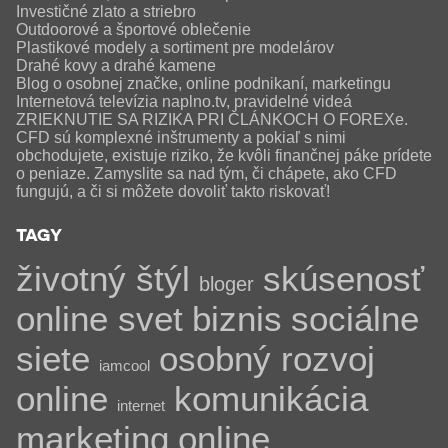
Investičné zlato a striebro
Outdoorové a športové oblečenie
Plastikové modely a sortiment pre modelárov
Drahé kovy a drahé kamene
Blog o osobnej značke, online podnikaní, marketingu
Internetová televízia naplno.tv, pravidelné videá
ZRIEKNUTIE SA RIZIKA PRI ČLÁNKOCH O FOREXe.
CFD sú komplexné inštrumenty a pokiaľ s nimi
obchodujete, existuje riziko, že kvôli finančnej páke prídete
o peniaze. Zamyslite sa nad tým, či chápete, ako CFD
fungujú, a či si môžete dovoliť takto riskovať!
TAGY
životný štýl
skúsenosť
bloger
online svet
biznis
sociálne
siete
osobný rozvoj
iamcool
online
komunikácia
internet
marketing
online