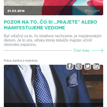
21.03.2016
Will.i.am
POZOR NA TO, ČO SI ,,PRAJETE“ ALEBO
MANIFESTUJEME VEDOME
Byť vďačný za to, čo relatívne nechceme, je majstrovským
dielom. Je to sila, vďaka ktorej dokáže majster učiniť
obrovskú expanziu.
Čítať ďalej
Práca, kariéra a motivácia