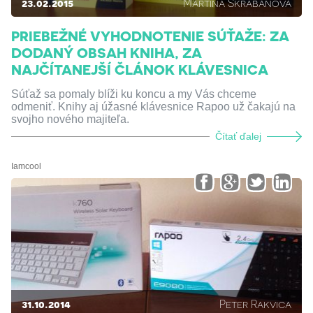
23.02.2015
Martina Škrabanová
PRIEBEŽNÉ VYHODNOTENIE SÚŤAŽE: ZA
DODANÝ OBSAH KNIHA, ZA
NAJČÍTANEJŠÍ ČLÁNOK KLÁVESNICA
Súťaž sa pomaly blíži ku koncu a my Vás chceme
odmeniť. Knihy aj úžasné klávesnice Rapoo už čakajú na
svojho nového majiteľa.
Čítať ďalej
Iamcool
31.10.2014
Peter Rakvica