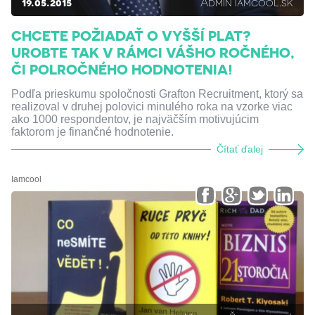
19.05.2015
Admin iamcool.sk
CHCETE POŽIADAŤ O VYŠŠÍ PLAT?
UROBTE TAK V RÁMCI VÁŠHO ROČNÉHO,
ČI POLROČNÉHO HODNOTENIA!
Podľa prieskumu spoločnosti Grafton Recruitment, ktorý sa
realizoval v druhej polovici minulého roka na vzorke viac
ako 1000 respondentov, je najväčším motivujúcim
faktorom je finančné hodnotenie.
Čítať ďalej
Iamcool