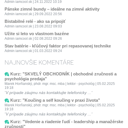
Admin iamcool.sk | 24.11.2022 10:19
Pánske zimné bundy – ideálne na zimné aktivity
Admin iamcool.sk | 29.09.2022 20:56
Bistabilné relé - ako sa pripojiť
Admin iamcool.sk | 23.08.2022 09:03
Užite si leto vo vlastnom bazéne
Admin iamcool.sk | 02.08.2022 09:26
Stav batérie - kľúčový faktor pri repasovanej technike
Admin iamcool.sk | 01.03.2022 09:24
NAJNOVŠIE KOMENTÁRE
Kurz: "SKVELÝ OBCHODNÍK | obchodné zručnosti a
psychológia predaja"
Marek Horňanský, phdr. mgr. msc. mba | lektor - psychológ | 05.02.2025
19:18
V prípade záujmu nás kontaktujte telefonicky ...
Kurz: "Koučing a self koučing v praxi života"
Marek Horňanský, phdr. mgr. msc. mba | lektor - psychológ | 05.02.2025
19:18
V prípade záujmu nás kontaktujte telefonicky ...
Kurz: "Vedenie a riadenie ľudí - leadership a manažérske
zručnosti"