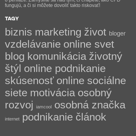
fungujú, a či si môžete dovoliť takto riskovať!
TAGY
biznis
marketing
život
bloger
vzdelávanie
online svet
blog
komunikácia
životný
štýl
online podnikanie
skúsenosť
online
sociálne
siete
motivácia
osobný
rozvoj
osobná značka
iamcool
podnikanie
článok
internet