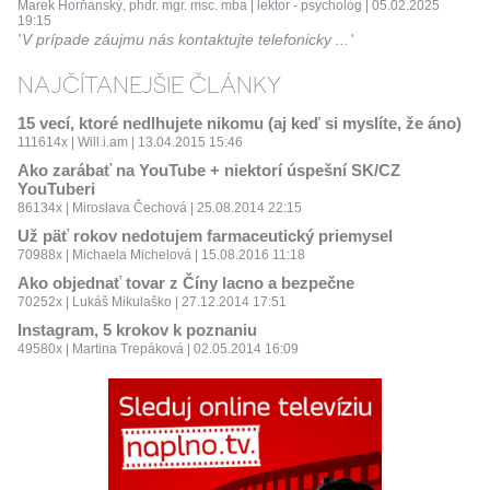
Marek Horňanský, phdr. mgr. msc. mba | lektor - psychológ | 05.02.2025
19:15
V prípade záujmu nás kontaktujte telefonicky ...
NAJČÍTANEJŠIE ČLÁNKY
15 vecí, ktoré nedlhujete nikomu (aj keď si myslíte, že áno)
111614x | Will.i.am | 13.04.2015 15:46
Ako zarábať na YouTube + niektorí úspešní SK/CZ
YouTuberi
86134x | Miroslava Čechová | 25.08.2014 22:15
Už päť rokov nedotujem farmaceutický priemysel
70988x | Michaela Michelová | 15.08.2016 11:18
Ako objednať tovar z Číny lacno a bezpečne
70252x | Lukáš Mikulaško | 27.12.2014 17:51
Instagram, 5 krokov k poznaniu
49580x | Martina Trepáková | 02.05.2014 16:09