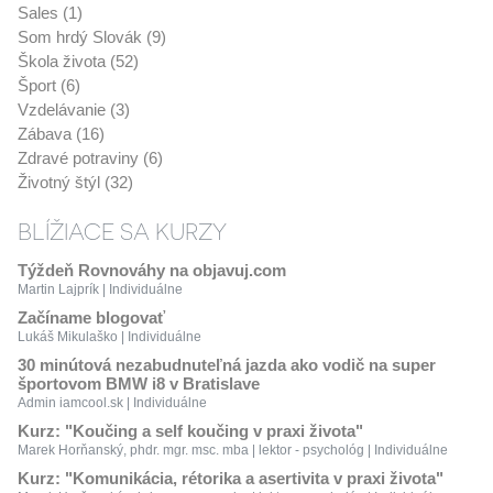
Sales (1)
Som hrdý Slovák (9)
Škola života (52)
Šport (6)
Vzdelávanie (3)
Zábava (16)
Zdravé potraviny (6)
Životný štýl (32)
BLÍŽIACE SA KURZY
Týždeň Rovnováhy na objavuj.com
Martin Lajprík | Individuálne
Začíname blogovať
Lukáš Mikulaško | Individuálne
30 minútová nezabudnuteľná jazda ako vodič na super
športovom BMW i8 v Bratislave
Admin iamcool.sk | Individuálne
Kurz: "Koučing a self koučing v praxi života"
Marek Horňanský, phdr. mgr. msc. mba | lektor - psychológ | Individuálne
Kurz: "Komunikácia, rétorika a asertivita v praxi života"