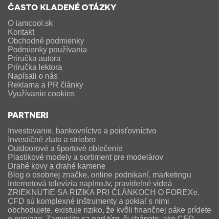
ČASTO KLADENÉ OTÁZKY
O iamcool.sk
Kontakt
Obchodné podmienky
Podmienky používania
Príručka autora
Príručka lektora
Napísali o nás
Reklama a PR články
Využívanie cookies
PARTNERI
Investovanie, bankovníctvo a poisťovníctvo
Investičné zlato a striebro
Outdoorové a športové oblečenie
Plastikové modely a sortiment pre modelárov
Drahé kovy a drahé kamene
Blog o osobnej značke, online podnikaní, marketingu
Internetová televízia naplno.tv, pravidelné videá
ZRIEKNUTIE SA RIZIKA PRI ČLÁNKOCH O FOREXe.
CFD sú komplexné inštrumenty a pokiaľ s nimi
obchodujete, existuje riziko, že kvôli finančnej páke prídete
o peniaze. Zamyslite sa nad tým, či chápete, ako CFD