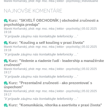
Marek Horňanský, phdr. mgr. msc. mba | lektor - psychológ | Individuálne
NAJNOVŠIE KOMENTÁRE
Kurz: "SKVELÝ OBCHODNÍK | obchodné zručnosti a
psychológia predaja"
Marek Horňanský, phdr. mgr. msc. mba | lektor - psychológ | 05.02.2025
19:18
V prípade záujmu nás kontaktujte telefonicky ...
Kurz: "Koučing a self koučing v praxi života"
Marek Horňanský, phdr. mgr. msc. mba | lektor - psychológ | 05.02.2025
19:18
V prípade záujmu nás kontaktujte telefonicky ...
Kurz: "Vedenie a riadenie ľudí - leadership a manažérske
zručnosti"
Marek Horňanský, phdr. mgr. msc. mba | lektor - psychológ | 05.02.2025
19:17
V prípade záujmu nás kontaktujte telefonicky ...
Kurz: "Prezentačné zručnosti - ako prezentovať s
úspechom"
Marek Horňanský, phdr. mgr. msc. mba | lektor - psychológ | 05.02.2025
19:17
V prípade záujmu nás kontaktujte telefonicky ...
Kurz: "Komunikácia, rétorika a asertivita v praxi života"