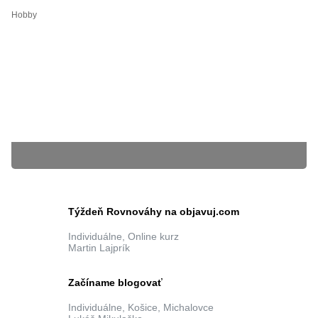
Hobby
25.03.2019
Admin iamcool.sk
BLÍŽIACE SA KURZY
Týždeň Rovnováhy na objavuj.com
Individuálne, Online kurz
Martin Lajprík
Súbory cookie nám pomáhajú poskytovať služby. Používaním našich služieb
30 minútová nezabudnuteľná jazda ako vodič na
vyjadrujete súhlas s tým, že používame súbory cookie.
Ďalšie informácie
super športovom BMW i8 v Bratislave
zatvoriť
Individuálne, Bratislava