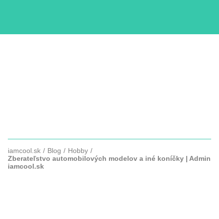
KURZY
COPYWRITTING
SLUŽBY
FOTOGRAFIE
iamcool.sk
Blog
Hobby
Zberateľstvo automobilových modelov a iné koníčky | Admin
iamcool.sk
ZBERATEĽSTVO
AUTOMOBILOVÝCH MODELOV A
INÉ KONÍČKY