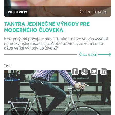
28.03.2019
Xenyie Komers
TANTRA JEDINEČNÉ VÝHODY PRE
MODERNÉHO ČLOVEKA
Keď prvýkrát počujete slovo "tantra", môže vo vás vyvolať
rôzné zvláštne asociácie. Alebo už viete, že vám tantra
dáva veľké výhody do života?
Čítať ďalej
Šport