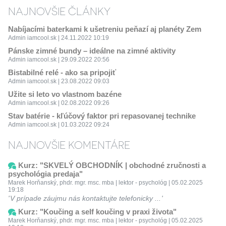
NAJNOVŠIE ČLÁNKY
Nabíjacími baterkami k ušetreniu peňazí aj planéty Zem
Admin iamcool.sk | 24.11.2022 10:19
Pánske zimné bundy – ideálne na zimné aktivity
Admin iamcool.sk | 29.09.2022 20:56
Bistabilné relé - ako sa pripojiť
Admin iamcool.sk | 23.08.2022 09:03
Užite si leto vo vlastnom bazéne
Admin iamcool.sk | 02.08.2022 09:26
Stav batérie - kľúčový faktor pri repasovanej technike
Admin iamcool.sk | 01.03.2022 09:24
NAJNOVŠIE KOMENTÁRE
Kurz: "SKVELÝ OBCHODNÍK | obchodné zručnosti a
psychológia predaja"
Marek Horňanský, phdr. mgr. msc. mba | lektor - psychológ | 05.02.2025
19:18
V prípade záujmu nás kontaktujte telefonicky ...
Kurz: "Koučing a self koučing v praxi života"
Marek Horňanský, phdr. mgr. msc. mba | lektor - psychológ | 05.02.2025