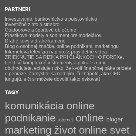
PARTNERI
Investovanie, bankovníctvo a poisťovníctvo
Investičné zlato a striebro
Outdoorové a športové oblečenie
Plastikové modely a sortiment pre modelárov
Drahé kovy a drahé kamene
Blog o osobnej značke, online podnikaní, marketingu
Internetová televízia naplno.tv, pravidelné videá
ZRIEKNUTIE SA RIZIKA PRI ČLÁNKOCH O FOREXe.
CFD sú komplexné inštrumenty a pokiaľ s nimi
obchodujete, existuje riziko, že kvôli finančnej páke prídete
o peniaze. Zamyslite sa nad tým, či chápete, ako CFD
fungujú, a či si môžete dovoliť takto riskovať!
TAGY
komunikácia
online
podnikanie
online
bloger
internet
marketing
život
online svet