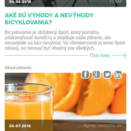
06.08.2018
Ferap
AKÉ SÚ VÝHODY A NEVÝHODY
BICYKLOVANIA?
Bicyklovanie je obľúbený šport, ktorý pomáha
zdokonaľovať kondíciu a zlepšuje vaše zdravie, ale
nezaobíde sa bez nevýhod. Vo všeobecnosti je tento šport
zdravý, no nemusí byť vhodný pre všetkých.
Čítať ďalej
Zdravé potraviny
24.07.2018
Admin iamcool.sk