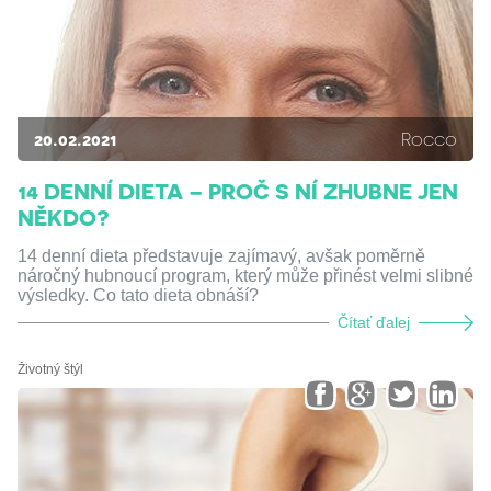
20.02.2021
Rocco
14 DENNÍ DIETA – PROČ S NÍ ZHUBNE JEN
NĚKDO?
14 denní dieta představuje zajímavý, avšak poměrně
náročný hubnoucí program, který může přinést velmi slibné
výsledky. Co tato dieta obnáší?
Čítať ďalej
Životný štýl