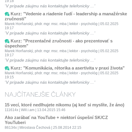
19:18
V prípade záujmu nás kontaktujte telefonicky ...
Kurz: "Vedenie a riadenie ľudí - leadership a manažérske
zručnosti"
Marek Horňanský, phdr. mgr. msc. mba | lektor - psychológ | 05.02.2025
19:17
V prípade záujmu nás kontaktujte telefonicky ...
Kurz: "Prezentačné zručnosti - ako prezentovať s
úspechom"
Marek Horňanský, phdr. mgr. msc. mba | lektor - psychológ | 05.02.2025
19:17
V prípade záujmu nás kontaktujte telefonicky ...
Kurz: "Komunikácia, rétorika a asertivita v praxi života"
Marek Horňanský, phdr. mgr. msc. mba | lektor - psychológ | 05.02.2025
19:15
V prípade záujmu nás kontaktujte telefonicky ...
NAJČÍTANEJŠIE ČLÁNKY
15 vecí, ktoré nedlhujete nikomu (aj keď si myslíte, že áno)
111614x | Will.i.am | 13.04.2015 15:46
Ako zarábať na YouTube + niektorí úspešní SK/CZ
YouTuberi
86134x | Miroslava Čechová | 25.08.2014 22:15