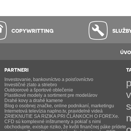
COPYWRITTING
SLUŽB
ÚV
PARTNERI
T
Investovanie, bankovníctvo a poisťovníctvo
p
Investičné zlato a striebro
Outdoorové a športové oblečenie
v
Plastikové modely a sortiment pre modelárov
Drahé kovy a drahé kamene
s
Blog o osobnej značke, online podnikaní, marketingu
Internetová televízia naplno.tv, pravidelné videá
ZRIEKNUTIE SA RIZIKA PRI ČLÁNKOCH O FOREXe.
CFD sú komplexné inštrumenty a pokiaľ s nimi
obchodujete, existuje riziko, že kvôli finančnej páke prídete