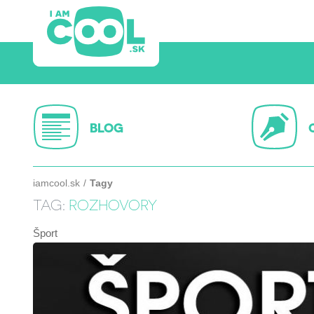
BLOG
iamcool.sk
Tagy
TAG:
ROZHOVORY
Šport