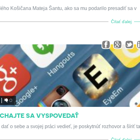
ého Košičana Mateja Šantu, ako sa mu podarilo presadiť sa v
Čítať ďalej
0
ECHAJTE SA VYSPOVEDAŤ
 o sebe a svojej práci vedieť, je poskytnúť rozhovor a šíriť t
Čítať ďalej