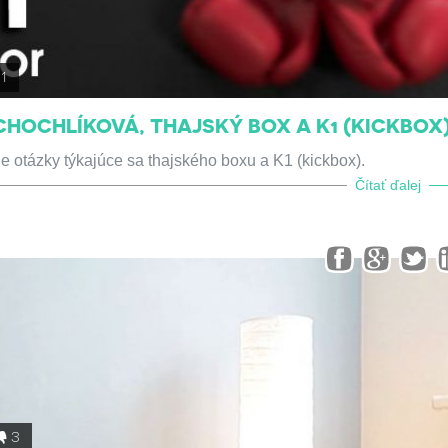
1
HOCHLÍKOVÁ, THAJSKÝ BOX A K1 (KICKBOX
 otázky týkajúce sa thajského boxu a K1 (kickbox).
Čítať ďalej
3