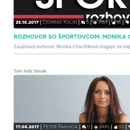
25.10.2017
Dominik Kalin
0
7169
16
ROZHOVOR SO ŠPORTOVCOM: MONIKA C
Zaujímavý rozhovor, Monika Chochlíková reaguje na moje
Som hrdý Slovák
17.04.2017
Peter Rakvica
0
8490
53