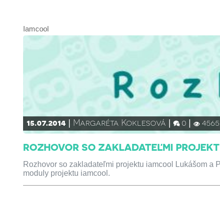
Iamcool
15.07.2014
Margaréta Koklesová
0
4565
ROZHOVOR SO ZAKLADATEĽMI PROJEK
Rozhovor so zakladateľmi projektu iamcool Lukášom a Pe
moduly projektu iamcool.