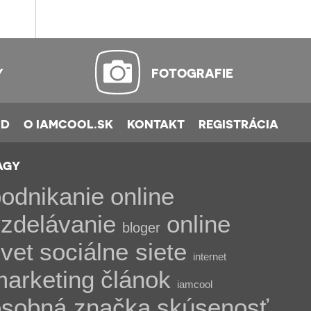
Y
FOTOGRAFIE
OD
O IAMCOOL.SK
KONTAKT
REGISTRÁCIA
AGY
odnikanie
online
zdelávanie
online
bloger
vet
sociálne siete
internet
marketing
článok
iamcool
osobná značka
skúsenosť