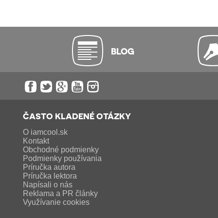
BLOG
ČASTO KLADENÉ OTÁZKY
O iamcool.sk
Kontakt
Obchodné podmienky
Podmienky používania
Príručka autora
Príručka lektora
Napísali o nás
Reklama a PR články
Využívanie cookies