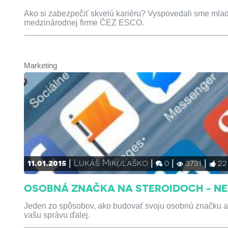
Ako si zabezpečiť skvelú kariéru? Vyspovedali sme mlad
medzinárodnej firme ČEZ ESCO.
Marketing
11.01.2015
Lukáš Mikulaško
0
3731
22
OSOBNÁ ZNAČKA NA STEROIDOCH - N
Jeden zo spôsobov, ako budovať svoju osobnú značku a dať
vašu správu ďalej.