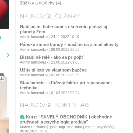
Zážitky a darčeky (4)
NAJNOVŠIE ČLÁNKY
Nabíjacími baterkami k ušetreniu peňazí aj
planéty Zem
)
Admin iamcool.sk | 24.11.2022 10:19
Pánske zimné bundy – ideálne na zimné aktivity
Admin iamcool.sk | 29.09.2022 20:56
Bistabilné relé - ako sa pripojiť
Admin iamcool.sk | 23.08.2022 09:03
Užite si leto vo vlastnom bazéne
Admin iamcool.sk | 02.08.2022 09:26
Stav batérie - kľúčový faktor pri repasovanej
technike
Admin iamcool.sk | 01.03.2022 09:24
NAJNOVŠIE KOMENTÁRE
Kurz: "SKVELÝ OBCHODNÍK | obchodné
zručnosti a psychológia predaja"
Marek Horňanský, phdr. mgr. msc. mba | lektor - psychológ |
05.02.2025 19:18