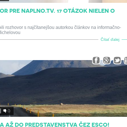
R PRE NAPLNO.TV. 17 OTÁZOK NIELEN O
bili rozhovor s najčítanejšou autorkou článkov na informačno-
Michelovou
Čítať ďalej
0
A AŽ DO PREDSTAVENSTVA ČEZ ESCO!