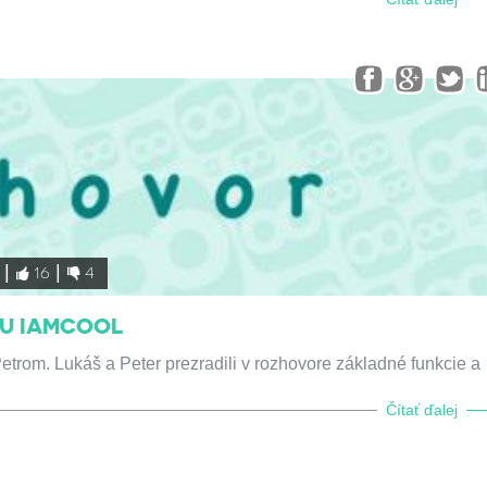
16
4
TU IAMCOOL
trom. Lukáš a Peter prezradili v rozhovore základné funkcie a
Čítať ďalej