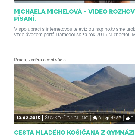
MICHAELA MICHELOVÁ - VIDEO ROZHOVO
PÍSANÍ.
V spolupráci s internetovou televíziou naplno.tv sme uro
vzdelávacom portáli iamcool.sk za rok 2016 Michaelou 
Práca, kariéra a motivácia
13.02.2015
Suvko Coaching
0
4465
7
CESTA MLADÉHO KOŠIČANA Z GYMNÁZI