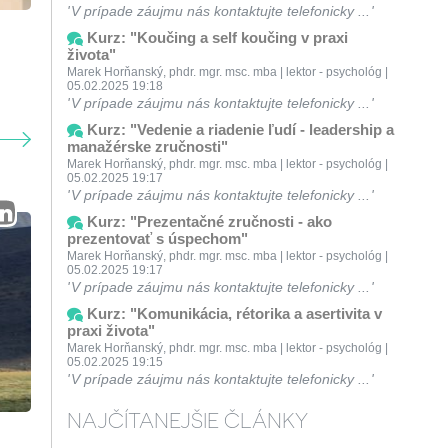
V prípade záujmu nás kontaktujte telefonicky ...
Kurz: "Koučing a self koučing v praxi
života"
Marek Horňanský, phdr. mgr. msc. mba | lektor - psychológ |
05.02.2025 19:18
V prípade záujmu nás kontaktujte telefonicky ...
Kurz: "Vedenie a riadenie ľudí - leadership a
manažérske zručnosti"
Marek Horňanský, phdr. mgr. msc. mba | lektor - psychológ |
05.02.2025 19:17
V prípade záujmu nás kontaktujte telefonicky ...
Kurz: "Prezentačné zručnosti - ako
prezentovať s úspechom"
Marek Horňanský, phdr. mgr. msc. mba | lektor - psychológ |
05.02.2025 19:17
V prípade záujmu nás kontaktujte telefonicky ...
Kurz: "Komunikácia, rétorika a asertivita v
praxi života"
Marek Horňanský, phdr. mgr. msc. mba | lektor - psychológ |
05.02.2025 19:15
V prípade záujmu nás kontaktujte telefonicky ...
NAJČÍTANEJŠIE ČLÁNKY