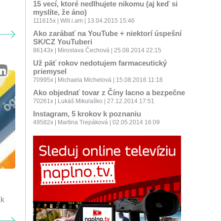
15 vecí, ktoré nedlhujete nikomu (aj keď si
myslíte, že áno)
111615x | Will.i.am | 13.04.2015 15:46
Ako zarábať na YouTube + niektorí úspešní
SK/CZ YouTuberi
86143x | Miroslava Čechová | 25.08.2014 22:15
Už päť rokov nedotujem farmaceutický
priemysel
70995x | Michaela Michelová | 15.08.2016 11:18
Ako objednať tovar z Číny lacno a bezpečne
70261x | Lukáš Mikulaško | 27.12.2014 17:51
Instagram, 5 krokov k poznaniu
49582x | Martina Trepáková | 02.05.2014 16:09
ak