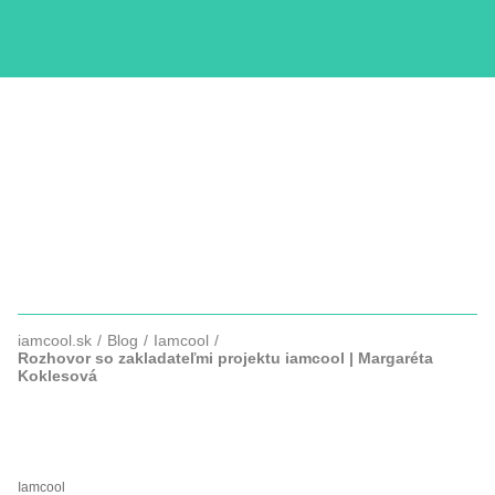
KURZY
COPYWRITTING
SLUŽBY
FOTOGRAFIE
iamcool.sk
Blog
Iamcool
Rozhovor so zakladateľmi projektu iamcool | Margaréta
Koklesová
ROZHOVOR SO ZAKLADATEĽMI
PROJEKTU IAMCOOL
Iamcool