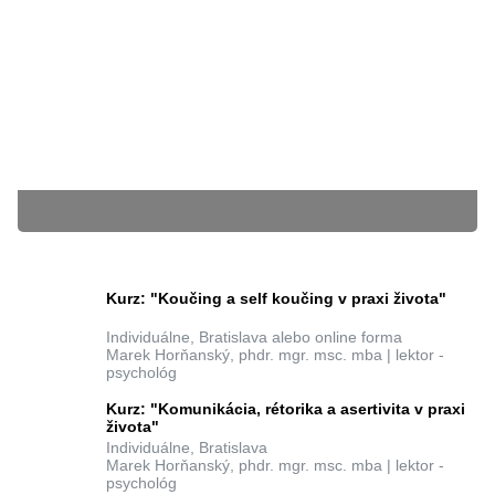
15.07.2014
Margaréta Koklesová
BLÍŽIACE SA KURZY
Kurz: "Koučing a self koučing v praxi života"
Individuálne, Bratislava alebo online forma
Marek Horňanský, phdr. mgr. msc. mba | lektor -
psychológ
Kurz: "Komunikácia, rétorika a asertivita v praxi
Súbory cookie nám pomáhajú poskytovať služby. Používaním našich služieb
života"
vyjadrujete súhlas s tým, že používame súbory cookie.
Ďalšie informácie
Individuálne, Bratislava
Marek Horňanský, phdr. mgr. msc. mba | lektor -
zatvoriť
psychológ