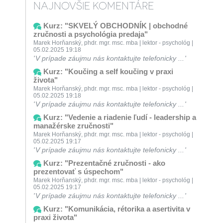
NAJNOVŠIE KOMENTÁRE
Kurz: "SKVELÝ OBCHODNÍK | obchodné
zručnosti a psychológia predaja"
Marek Horňanský, phdr. mgr. msc. mba | lektor - psychológ |
05.02.2025 19:18
V prípade záujmu nás kontaktujte telefonicky ...
Kurz: "Koučing a self koučing v praxi
života"
Marek Horňanský, phdr. mgr. msc. mba | lektor - psychológ |
05.02.2025 19:18
V prípade záujmu nás kontaktujte telefonicky ...
Kurz: "Vedenie a riadenie ľudí - leadership a
manažérske zručnosti"
Marek Horňanský, phdr. mgr. msc. mba | lektor - psychológ |
05.02.2025 19:17
V prípade záujmu nás kontaktujte telefonicky ...
Kurz: "Prezentačné zručnosti - ako
prezentovať s úspechom"
Marek Horňanský, phdr. mgr. msc. mba | lektor - psychológ |
05.02.2025 19:17
V prípade záujmu nás kontaktujte telefonicky ...
Kurz: "Komunikácia, rétorika a asertivita v
praxi života"