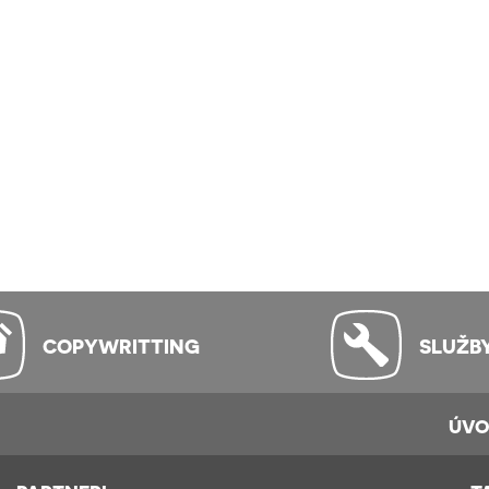
COPYWRITTING
SLUŽB
ÚV