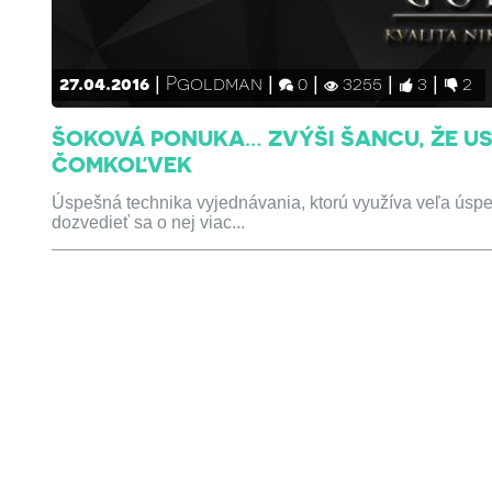
27.04.2016
Pgoldman
0
3255
3
2
ŠOKOVÁ PONUKA… ZVÝŠI ŠANCU, ŽE USP
ČOMKOĽVEK
Úspešná technika vyjednávania, ktorú využíva veľa úspe
dozvedieť sa o nej viac...