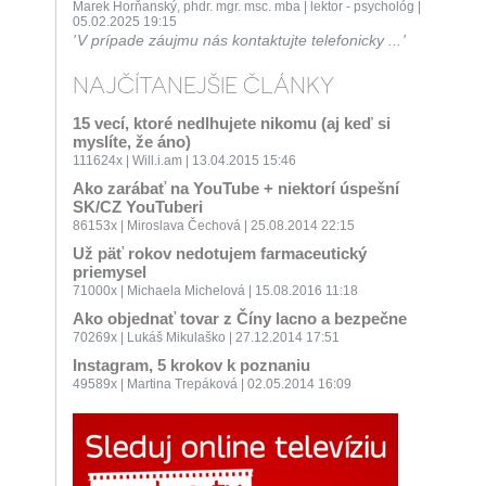
Marek Horňanský, phdr. mgr. msc. mba | lektor - psychológ |
05.02.2025 19:15
V prípade záujmu nás kontaktujte telefonicky ...
NAJČÍTANEJŠIE ČLÁNKY
15 vecí, ktoré nedlhujete nikomu (aj keď si
myslíte, že áno)
111624x | Will.i.am | 13.04.2015 15:46
Ako zarábať na YouTube + niektorí úspešní
SK/CZ YouTuberi
86153x | Miroslava Čechová | 25.08.2014 22:15
Už päť rokov nedotujem farmaceutický
priemysel
71000x | Michaela Michelová | 15.08.2016 11:18
Ako objednať tovar z Číny lacno a bezpečne
70269x | Lukáš Mikulaško | 27.12.2014 17:51
Instagram, 5 krokov k poznaniu
49589x | Martina Trepáková | 02.05.2014 16:09