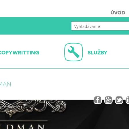
ÚVOD
COPYWRITTING
SLUŽBY
DMAN