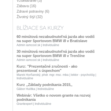
Vzdelávanie (3)
Zábava (16)
Zdravé potraviny (6)
Životný štýl (32)
BLÍŽIACE SA KURZY
60 minútová nezabudnuteľná jazda ako vodič
na super športovom BMW i8 v Bratislave
Admin iamcool.sk | Individuálne
30 minútová nezabudnuteľná jazda ako vodič
na super športovom BMW i8 v Trenčíne
Admin iamcool.sk | Individuálne
Kurz: "Prezentačné zručnosti - ako
prezentovať s úspechom"
Marek Horňanský, phdr. mgr. msc. mba | lektor - psychológ |
Individuálne
Kurz ,,Základy podnikania 2015,,
Gábor Hulitka | Individuálne
Webinár: Všetko o novom grante na rozvoj
podnikania
Grantexpert | Individuálne