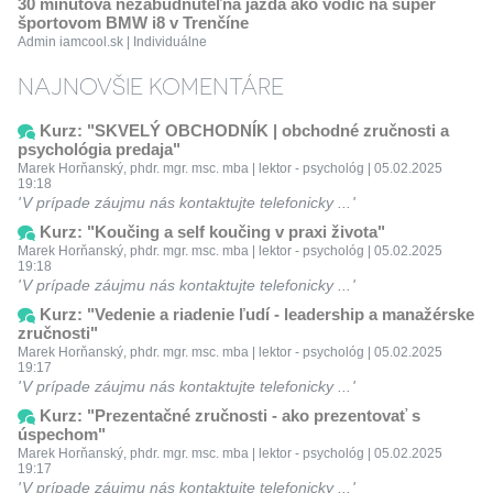
30 minútová nezabudnuteľná jazda ako vodič na super
športovom BMW i8 v Trenčíne
Admin iamcool.sk | Individuálne
NAJNOVŠIE KOMENTÁRE
Kurz: "SKVELÝ OBCHODNÍK | obchodné zručnosti a
psychológia predaja"
Marek Horňanský, phdr. mgr. msc. mba | lektor - psychológ | 05.02.2025
19:18
V prípade záujmu nás kontaktujte telefonicky ...
Kurz: "Koučing a self koučing v praxi života"
Marek Horňanský, phdr. mgr. msc. mba | lektor - psychológ | 05.02.2025
19:18
V prípade záujmu nás kontaktujte telefonicky ...
Kurz: "Vedenie a riadenie ľudí - leadership a manažérske
zručnosti"
Marek Horňanský, phdr. mgr. msc. mba | lektor - psychológ | 05.02.2025
19:17
V prípade záujmu nás kontaktujte telefonicky ...
Kurz: "Prezentačné zručnosti - ako prezentovať s
úspechom"
Marek Horňanský, phdr. mgr. msc. mba | lektor - psychológ | 05.02.2025
19:17
V prípade záujmu nás kontaktujte telefonicky ...