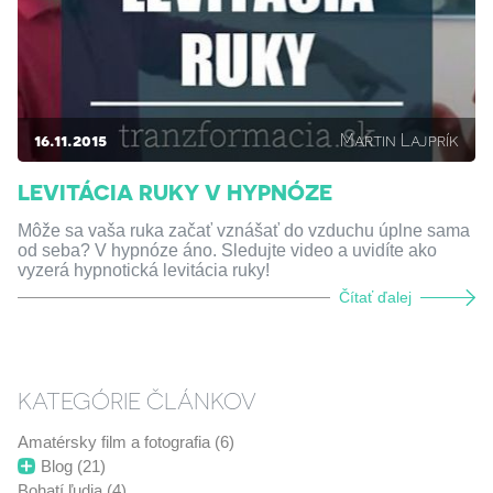
16.11.2015
Martin Lajprík
LEVITÁCIA RUKY V HYPNÓZE
Môže sa vaša ruka začať vznášať do vzduchu úplne sama
od seba? V hypnóze áno. Sledujte video a uvidíte ako
vyzerá hypnotická levitácia ruky!
Čítať ďalej
KATEGÓRIE ČLÁNKOV
Amatérsky film a fotografia (6)
Blog (21)
Bohatí ľudia (4)