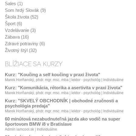
Sales (1)
Som hrdý Slovák (9)
Škola života (52)
Šport (6)
Vzdelávanie (3)
Zábava (16)
Zdravé potraviny (6)
Životný štýl (32)
BLÍŽIACE SA KURZY
Kurz: "Koučing a self koučing v praxi života"
Marek Horňanský, phdr. mgr. msc. mba | lektor - psychológ | Individuálne
Kurz: "Komunikácia, rétorika a asertivita v praxi života"
Marek Horňanský, phdr. mgr. msc. mba | lektor - psychológ | Individuálne
Kurz: "SKVELÝ OBCHODNÍK | obchodné zručnosti a
psychológia predaja"
Marek Horňanský, phdr. mgr. msc. mba | lektor - psychológ | Individuálne
60 minútová nezabudnuteľná jazda ako vodič na super
športovom BMW i8 v Bratislave
Admin iamcool.sk | Individuálne