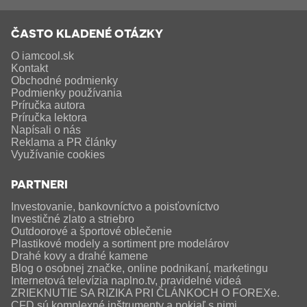
ČASTO KLADENÉ OTÁZKY
O iamcool.sk
Kontakt
Obchodné podmienky
Podmienky používania
Príručka autora
Príručka lektora
Napísali o nás
Reklama a PR články
Využívanie cookies
PARTNERI
Investovanie, bankovníctvo a poisťovníctvo
Investičné zlato a striebro
Outdoorové a športové oblečenie
Plastikové modely a sortiment pre modelárov
Drahé kovy a drahé kamene
Blog o osobnej značke, online podnikaní, marketingu
Internetová televízia naplno.tv, pravidelné videá
ZRIEKNUTIE SA RIZIKA PRI ČLÁNKOCH O FOREXe.
CFD sú komplexné inštrumenty a pokiaľ s nimi