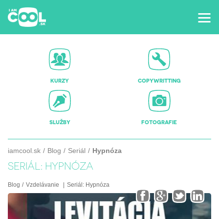
KURZY
COPYWRITTING
SLUŽBY
FOTOGRAFIE
iamcool.sk
Blog
Seriál
Hypnóza
SERIÁL: HYPNÓZA
Blog
Vzdelávanie
Seriál:
Hypnóza