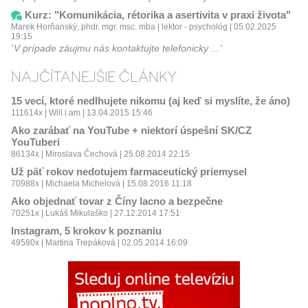
Kurz: "Komunikácia, rétorika a asertivita v praxi života"
Marek Horňanský, phdr. mgr. msc. mba | lektor - psychológ | 05.02.2025
19:15
V prípade záujmu nás kontaktujte telefonicky ...
NAJČÍTANEJŠIE ČLÁNKY
15 vecí, ktoré nedlhujete nikomu (aj keď si myslíte, že áno)
111614x | Will.i.am | 13.04.2015 15:46
Ako zarábať na YouTube + niektorí úspešní SK/CZ
YouTuberi
86134x | Miroslava Čechová | 25.08.2014 22:15
Už päť rokov nedotujem farmaceutický priemysel
70988x | Michaela Michelová | 15.08.2016 11:18
Ako objednať tovar z Číny lacno a bezpečne
70251x | Lukáš Mikulaško | 27.12.2014 17:51
Instagram, 5 krokov k poznaniu
49580x | Martina Trepáková | 02.05.2014 16:09