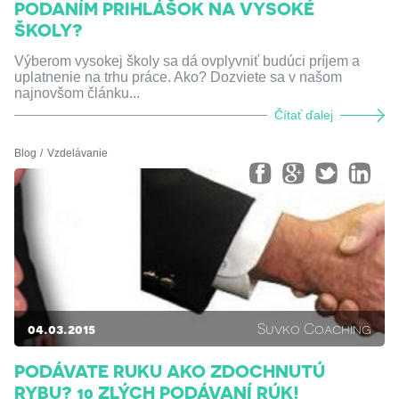
PODANÍM PRIHLÁŠOK NA VYSOKÉ
ŠKOLY?
Výberom vysokej školy sa dá ovplyvniť budúci príjem a
uplatnenie na trhu práce. Ako? Dozviete sa v našom
najnovšom článku...
Čítať ďalej
Blog
Vzdelávanie
04.03.2015
Suvko Coaching
PODÁVATE RUKU AKO ZDOCHNUTÚ
RYBU? 10 ZLÝCH PODÁVANÍ RÚK!