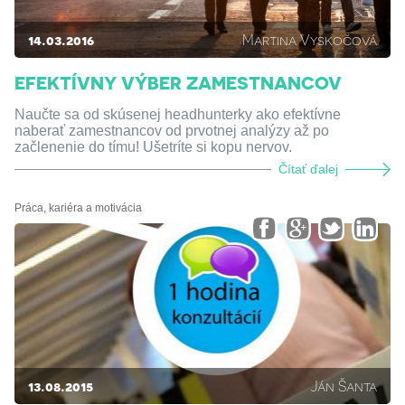
14.03.2016
Martina Vyskočová
EFEKTÍVNY VÝBER ZAMESTNANCOV
Naučte sa od skúsenej headhunterky ako efektívne
naberať zamestnancov od prvotnej analýzy až po
začlenenie do tímu! Ušetríte si kopu nervov.
Čítať ďalej
Práca, kariéra a motivácia
13.08.2015
Ján Šanta