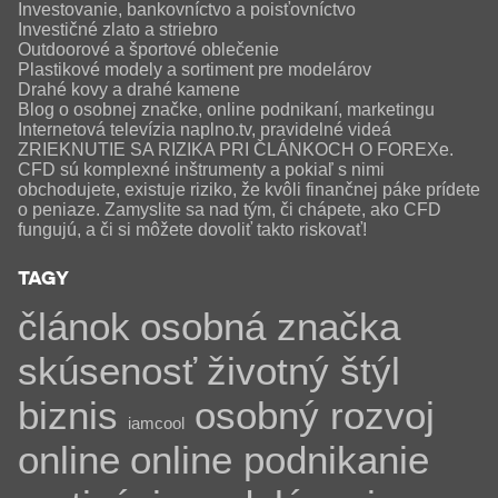
Investovanie, bankovníctvo a poisťovníctvo
Investičné zlato a striebro
Outdoorové a športové oblečenie
Plastikové modely a sortiment pre modelárov
Drahé kovy a drahé kamene
Blog o osobnej značke, online podnikaní, marketingu
Internetová televízia naplno.tv, pravidelné videá
ZRIEKNUTIE SA RIZIKA PRI ČLÁNKOCH O FOREXe.
CFD sú komplexné inštrumenty a pokiaľ s nimi
obchodujete, existuje riziko, že kvôli finančnej páke prídete
o peniaze. Zamyslite sa nad tým, či chápete, ako CFD
fungujú, a či si môžete dovoliť takto riskovať!
TAGY
článok
osobná značka
skúsenosť
životný štýl
biznis
osobný rozvoj
iamcool
online
online podnikanie