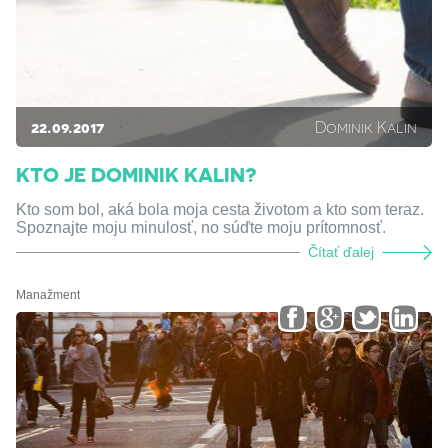
22.09.2017
Dominik Kalin
KTO JE DOMINIK KALIN?
Kto som bol, aká bola moja cesta životom a kto som teraz.
Spoznajte moju minulosť, no súďte moju prítomnosť.
Čítať ďalej
Manažment