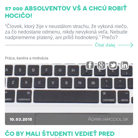
57 000 ABSOLVENTOV VŠ A CHCÚ ROBIŤ
HOCIČO!
“Človek, ktorý žije v neustálom strachu, že vykoná niečo,
za čo nedostane odmenu, nikdy nevykoná veľa. Nebude
nadpriemerne platený, ani príliš hodnotený.” Prečo?
Čítať ďalej
Práca, kariéra a motivácia
10.03.2015
Admin iamcool.sk
ČO BY MALI ŠTUDENTI VEDIEŤ PRED