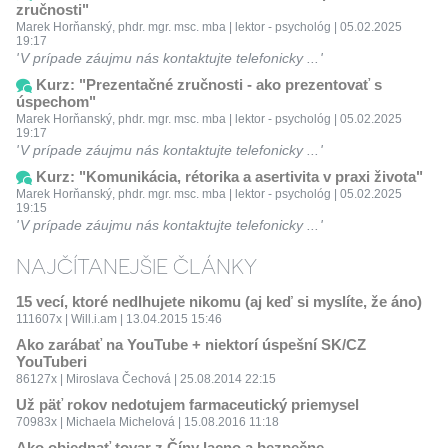
zručnosti"
Marek Horňanský, phdr. mgr. msc. mba | lektor - psychológ | 05.02.2025
19:17
V prípade záujmu nás kontaktujte telefonicky ...
Kurz: "Prezentačné zručnosti - ako prezentovať s
úspechom"
Marek Horňanský, phdr. mgr. msc. mba | lektor - psychológ | 05.02.2025
19:17
V prípade záujmu nás kontaktujte telefonicky ...
Kurz: "Komunikácia, rétorika a asertivita v praxi života"
Marek Horňanský, phdr. mgr. msc. mba | lektor - psychológ | 05.02.2025
19:15
V prípade záujmu nás kontaktujte telefonicky ...
NAJČÍTANEJŠIE ČLÁNKY
15 vecí, ktoré nedlhujete nikomu (aj keď si myslíte, že áno)
111607x | Will.i.am | 13.04.2015 15:46
Ako zarábať na YouTube + niektorí úspešní SK/CZ
YouTuberi
86127x | Miroslava Čechová | 25.08.2014 22:15
Už päť rokov nedotujem farmaceutický priemysel
70983x | Michaela Michelová | 15.08.2016 11:18
Ako objednať tovar z Číny lacno a bezpečne