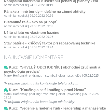
Nabíjacími baterkami k ušetreniu peňazí aj planéty Zem
Admin iamcool.sk | 24.11.2022 10:19
Pánske zimné bundy – ideálne na zimné aktivity
Admin iamcool.sk | 29.09.2022 20:56
Bistabilné relé - ako sa pripojiť
Admin iamcool.sk | 23.08.2022 09:03
Užite si leto vo vlastnom bazéne
Admin iamcool.sk | 02.08.2022 09:26
Stav batérie - kľúčový faktor pri repasovanej technike
Admin iamcool.sk | 01.03.2022 09:24
NAJNOVŠIE KOMENTÁRE
Kurz: "SKVELÝ OBCHODNÍK | obchodné zručnosti a
psychológia predaja"
Marek Horňanský, phdr. mgr. msc. mba | lektor - psychológ | 05.02.2025
19:18
V prípade záujmu nás kontaktujte telefonicky ...
Kurz: "Koučing a self koučing v praxi života"
Marek Horňanský, phdr. mgr. msc. mba | lektor - psychológ | 05.02.2025
19:18
V prípade záujmu nás kontaktujte telefonicky ...
Kurz: "Vedenie a riadenie ľudí - leadership a manažérske