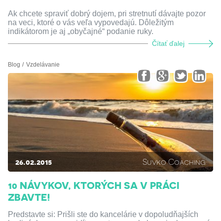
Ak chcete spraviť dobrý dojem, pri stretnutí dávajte pozor
na veci, ktoré o vás veľa vypovedajú. Dôležitým
indikátorom je aj „obyčajné“ podanie ruky.
Čítať ďalej
Blog
Vzdelávanie
26.02.2015
Suvko Coaching
10 NÁVYKOV, KTORÝCH SA V PRÁCI
ZBAVTE!
Predstavte si: Prišli ste do kancelárie v dopoludňajších