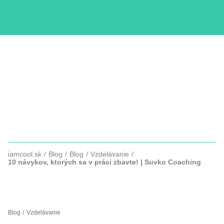
KURZY
COPYWRITTING
SLUŽBY
FOTOGRAFIE
iamcool.sk
Blog
Blog
Vzdelávanie
10 návykov, ktorých sa v práci zbavte! | Suvko Coaching
10 NÁVYKOV, KTORÝCH SA V
PRÁCI ZBAVTE!
Blog
Vzdelávanie