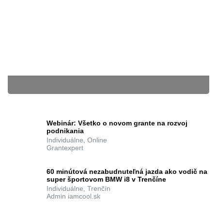
26.02.2015
Suvko Coaching
BLÍŽIACE SA KURZY
Webinár: Všetko o novom grante na rozvoj
podnikania
Individuálne, Online
Grantexpert
Súbory cookie nám pomáhajú poskytovať služby. Používaním našich služieb
vyjadrujete súhlas s tým, že používame súbory cookie.
Ďalšie informácie
zatvoriť