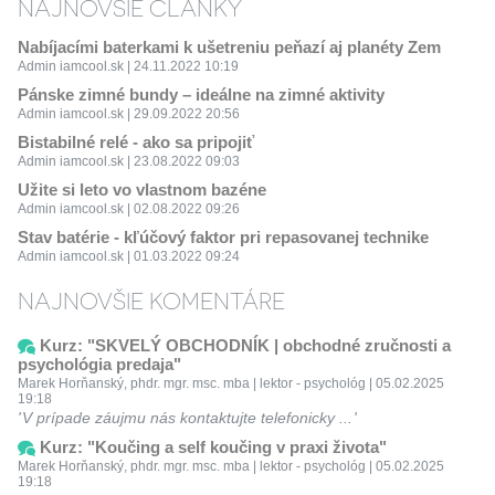
NAJNOVŠIE ČLÁNKY
Nabíjacími baterkami k ušetreniu peňazí aj planéty Zem
Admin iamcool.sk | 24.11.2022 10:19
Pánske zimné bundy – ideálne na zimné aktivity
Admin iamcool.sk | 29.09.2022 20:56
Bistabilné relé - ako sa pripojiť
Admin iamcool.sk | 23.08.2022 09:03
Užite si leto vo vlastnom bazéne
Admin iamcool.sk | 02.08.2022 09:26
Stav batérie - kľúčový faktor pri repasovanej technike
Admin iamcool.sk | 01.03.2022 09:24
NAJNOVŠIE KOMENTÁRE
Kurz: "SKVELÝ OBCHODNÍK | obchodné zručnosti a
psychológia predaja"
Marek Horňanský, phdr. mgr. msc. mba | lektor - psychológ | 05.02.2025
19:18
V prípade záujmu nás kontaktujte telefonicky ...
Kurz: "Koučing a self koučing v praxi života"
Marek Horňanský, phdr. mgr. msc. mba | lektor - psychológ | 05.02.2025
19:18