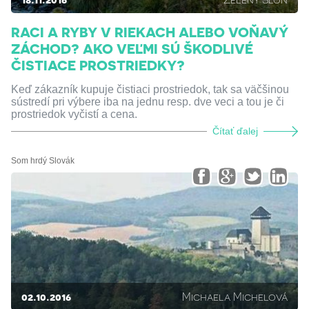
RACI A RYBY V RIEKACH ALEBO VOŇAVÝ
ZÁCHOD? AKO VEĽMI SÚ ŠKODLIVÉ
ČISTIACE PROSTRIEDKY?
Keď zákazník kupuje čistiaci prostriedok, tak sa väčšinou
sústredí pri výbere iba na jednu resp. dve veci a tou je či
prostriedok vyčistí a cena.
Čítať ďalej
Som hrdý Slovák
02.10.2016
Michaela Michelová