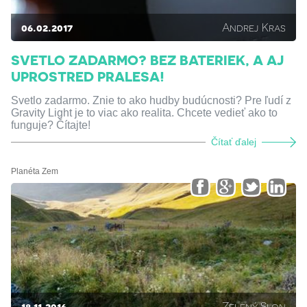
06.02.2017
Andrej Kras
SVETLO ZADARMO? BEZ BATERIEK, A AJ
UPROSTRED PRALESA!
Svetlo zadarmo. Znie to ako hudby budúcnosti? Pre ľudí z
Gravity Light je to viac ako realita. Chcete vedieť ako to
funguje? Čítajte!
Čítať ďalej
Planéta Zem
18.11.2016
Zelený Slon