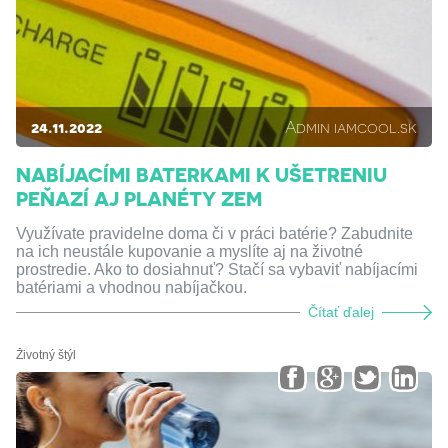
24.11.2022
Admin iamcool.sk
NABÍJACÍMI BATERKAMI K UŠETRENIU
PEŇAZÍ AJ PLANÉTY ZEM
Využívate pravidelne doma či v práci batérie? Zabudnite
na ich neustále kupovanie a myslíte aj na životné
prostredie. Ako to dosiahnuť? Stačí sa vybaviť nabíjacími
batériami a vhodnou nabíjačkou.
Čítať ďalej
Životný štýl