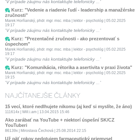
V prípade záujmu nás kontaktujte telefonicky ...
Kurz: "Vedenie a riadenie ľudí - leadership a manažérske
zručnosti"
Marek Horňanský, phdr. mgr. msc. mba | lektor - psychológ | 05.02.2025
19:17
V prípade záujmu nás kontaktujte telefonicky ...
Kurz: "Prezentačné zručnosti - ako prezentovať s
úspechom"
Marek Horňanský, phdr. mgr. msc. mba | lektor - psychológ | 05.02.2025
19:17
V prípade záujmu nás kontaktujte telefonicky ...
Kurz: "Komunikácia, rétorika a asertivita v praxi života"
Marek Horňanský, phdr. mgr. msc. mba | lektor - psychológ | 05.02.2025
19:15
V prípade záujmu nás kontaktujte telefonicky ...
NAJČÍTANEJŠIE ČLÁNKY
15 vecí, ktoré nedlhujete nikomu (aj keď si myslíte, že áno)
111614x | Will.i.am | 13.04.2015 15:46
Ako zarábať na YouTube + niektorí úspešní SK/CZ
YouTuberi
86139x | Miroslava Čechová | 25.08.2014 22:15
Už päť rokov nedotujem farmaceutický priemysel