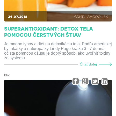
24.07.2018
Admin iamcool.sk
SUPERANTIOXIDANT: DETOX TELA
POMOCOU ČERSTVÝCH ŠTIAV
Je mnoho typov a diét na detoxikáciu tela. Podľa americkej
bylinkárky a naturopatky Lindy Page krátka 3 - 7 denná
očista pomncou džúsu je dobrý spôsob, ako uvoľniť toxíny
zo systému.
Čítať ďalej
Blog