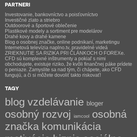
PARTNERI
Investovanie, bankovníctvo a poisťovníctvo
Investičné zlato a striebro
Outdoorové a športové oblečenie
Plastikové modely a sortiment pre modelárov
Drahé kovy a drahé kamene
Blog o osobnej značke, online podnikaní, marketingu
Internetová televízia naplno.tv, pravidelné videá
ZRIEKNUTIE SA RIZIKA PRI ČLÁNKOCH O FOREXe.
CFD sú komplexné inštrumenty a pokiaľ s nimi
obchodujete, existuje riziko, že kvôli finančnej páke prídete
o peniaze. Zamyslite sa nad tým, či chápete, ako CFD
fungujú, a či si môžete dovoliť takto riskovať!
TAGY
blog
vzdelávanie
bloger
osobný rozvoj
osobná
iamcool
značka
komunikácia