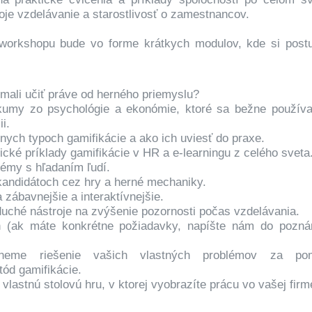
voje vzdelávanie a starostlivosť o zamestnancov.
workshopu bude vo forme krátkych modulov, kde si post
mali učiť práve od herného priemyslu?
umy zo psychológie a ekonómie, ktoré sa bežne používa
i.
nych typoch gamifikácie a ako ich uviesť do praxe.
ické príklady gamifikácie v HR a e-learningu z celého sveta
lémy s hľadaním ľudí.
 kandidátoch cez hry a herné mechaniky.
a zábavnejšie a interaktívnejšie.
duché nástroje na zvýšenie pozornosti počas vzdelávania.
 (ak máte konkrétne požiadavky, napíšte nám do pozn
hneme riešenie vašich vlastných problémov za po
ód gamifikácie.
 vlastnú stolovú hru, v ktorej vyobrazíte prácu vo vašej firm