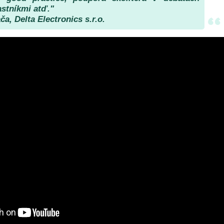
astníkmi atď."
ča, Delta Electronics s.r.o.