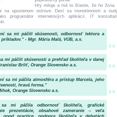
Hry miluje a má to šťastie, že ho živia.
ni na opustenom ostrove. Desí sa monotónnosti a nud
ako programátor internetových aplikácií, IT konzulta
ér.
ní sa mi páčili skúsenosti, odbornosť lektora a
príkladov." - Mgr. Mária Malá, VÚB, a.s.
sa mi páčili skúsenosti a prehľad školiteľa v danej
Branislav Brliť, Orange Slovensko a.s.
ní sa mi páčila atmosféra a prístup Marcela, jeho
úsenosti, hravá forma."
ihok, Orange Slovensko a.s.
 sa mi páčila odbornosť školiteľa, grafické
nie prezentácie, obsahové zameranie – veľa
v, good practice, podpora školiteľa v debatách