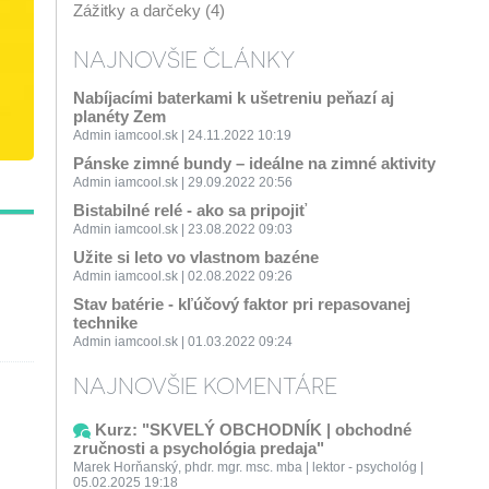
Zážitky a darčeky (4)
NAJNOVŠIE ČLÁNKY
Nabíjacími baterkami k ušetreniu peňazí aj
planéty Zem
Admin iamcool.sk | 24.11.2022 10:19
Pánske zimné bundy – ideálne na zimné aktivity
Admin iamcool.sk | 29.09.2022 20:56
Bistabilné relé - ako sa pripojiť
Admin iamcool.sk | 23.08.2022 09:03
Užite si leto vo vlastnom bazéne
Admin iamcool.sk | 02.08.2022 09:26
Stav batérie - kľúčový faktor pri repasovanej
technike
Admin iamcool.sk | 01.03.2022 09:24
NAJNOVŠIE KOMENTÁRE
Kurz: "SKVELÝ OBCHODNÍK | obchodné
zručnosti a psychológia predaja"
Marek Horňanský, phdr. mgr. msc. mba | lektor - psychológ |
05.02.2025 19:18