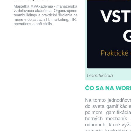
Majiteľka MVAkadémia - manažérska
vzdelávacia akadémia. Organizujeme
teambuildingy a praktické školenia na
mieru v oblastiach IT, marketing, HR,
operations a soft skills.
Gamifikácia
ČO SA NA WOR
Na tomto jednodňovo
do sveta gamifikácie
pojmom gamifikácia
herných mechaník a
odboroch, ktoré vyž
zameria konkrétne n