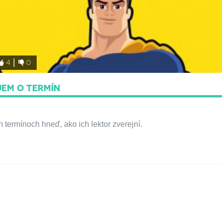
4
0
JEM O TERMÍN
termínoch hneď, ako ich lektor zverejní.