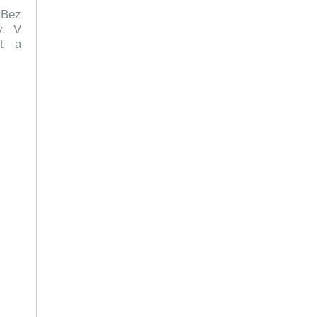
 Bez
y. V
nt a