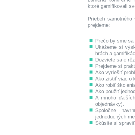
ktoré gamifikovali s
Priebeh samotného 
prejdeme:
Prečo by sme sa 
Ukážeme si výsk
hrách a gamifikáci
Dozviete sa o rôz
Prejdeme si prakt
Ako vyriešiť prob
Ako zistiť viac o
Ako robiť školeni
Ako použiť jedno
A mnoho ďalších
objednávky).
Spoločne navr
jednoduchých met
Skúsite si spraviť