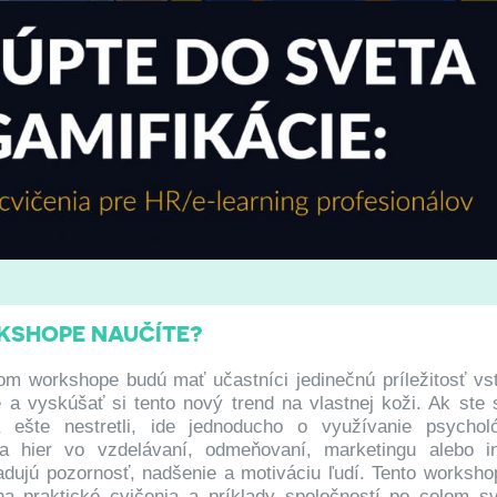
KSHOPE NAUČÍTE?
m workshope budú mať učastníci jedinečnú príležitosť vst
 a vyskúšať si tento nový trend na vlastnej koži. Ak ste 
 ešte nestretli, ide jednoducho o využívanie psycholó
 hier vo vzdelávaní, odmeňovaní, marketingu alebo i
adujú pozornosť, nadšenie a motiváciu ľudí. Tento worksho
a praktické cvičenia a príklady spoločností po celom sv