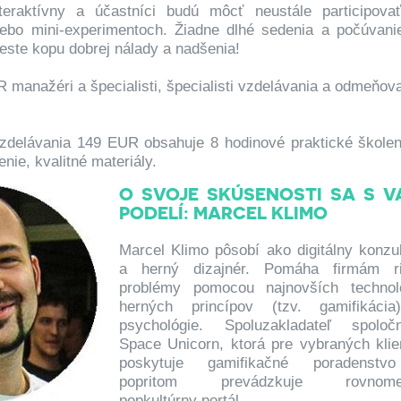
eraktívny a účastníci budú môcť neustále participova
lebo mini-experimentoch. Žiadne dlhé sedenia a počúvani
neste kopu dobrej nálady a nadšenia!
 manažéri a špecialisti, špecialisti vzdelávania a odmeňova
vzdelávania 149 EUR obsahuje 8 hodinové praktické školen
nie, kvalitné materiály.
O SVOJE SKÚSENOSTI SA S V
PODELÍ: MARCEL KLIMO
Marcel Klimo pôsobí ako digitálny konzul
a herný dizajnér. Pomáha firmám ri
problémy pomocou najnovších technoló
herných princípov (tzv. gamifikáci
psychológie. Spoluzakladateľ spoločn
Space Unicorn, ktorá pre vybraných klie
poskytuje gamifikačné poradenst
popritom prevádzkuje rovnome
popkultúrny portál.