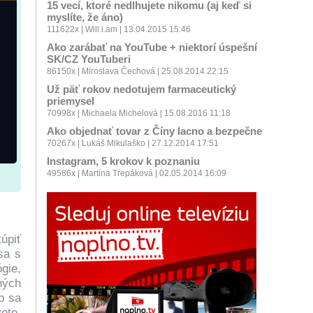
15 vecí, ktoré nedlhujete nikomu (aj keď si
myslíte, že áno)
111622x | Will.i.am | 13.04.2015 15:46
Ako zarábať na YouTube + niektorí úspešní
SK/CZ YouTuberi
86150x | Miroslava Čechová | 25.08.2014 22:15
Už päť rokov nedotujem farmaceutický
priemysel
70998x | Michaela Michelová | 15.08.2016 11:18
Ako objednať tovar z Číny lacno a bezpečne
70267x | Lukáš Mikulaško | 27.12.2014 17:51
Instagram, 5 krokov k poznaniu
49586x | Martina Trepáková | 02.05.2014 16:09
úpiť
sa s
gie,
ných
p sa
ete,