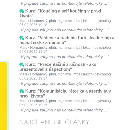
V prípade záujmu nás kontaktujte telefonicky ...
Kurz: "Koučing a self koučing v praxi
života"
Marek Horňanský, phdr. mgr. msc. mba | lektor - psychológ |
05.02.2025 19:18
V prípade záujmu nás kontaktujte telefonicky ...
Kurz: "Vedenie a riadenie ľudí - leadership a
manažérske zručnosti"
Marek Horňanský, phdr. mgr. msc. mba | lektor - psychológ |
05.02.2025 19:17
V prípade záujmu nás kontaktujte telefonicky ...
Kurz: "Prezentačné zručnosti - ako
prezentovať s úspechom"
Marek Horňanský, phdr. mgr. msc. mba | lektor - psychológ |
05.02.2025 19:17
V prípade záujmu nás kontaktujte telefonicky ...
Kurz: "Komunikácia, rétorika a asertivita v
praxi života"
Marek Horňanský, phdr. mgr. msc. mba | lektor - psychológ |
05.02.2025 19:15
V prípade záujmu nás kontaktujte telefonicky ...
NAJČÍTANEJŠIE ČLÁNKY