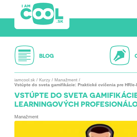
BLOG
iamcool.sk
Kurzy
Manažment
Vstúpte do sveta gamifikácie: Praktické cvičenia pre HR/e
VSTÚPTE DO SVETA GAMIFIKÁCIE
LEARNINGOVÝCH PROFESIONÁL
Manažment