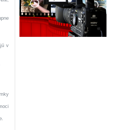
upne
jú v
.
ámky
moci
e.