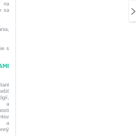
ť na
e sa
nia,
ie s
AMI
tant
ešiť
gií,
a) a
osti
ntov
vo a
nný