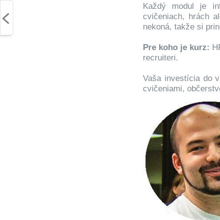
Každý modul je int
cvičeniach, hrách a
nekoná, takže si pri
Pre koho je kurz:
HR
recruiteri.
Vaša investícia do 
cvičeniami, občerstve