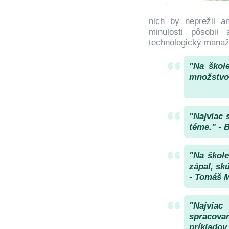
nich by neprežil a
minulosti pôsobil 
technologický manaž
"Na škole
množstvo 
"Najviac 
téme." - 
"Na škole
zápal, sk
- Tomáš M
"Najviac
spracova
príklado