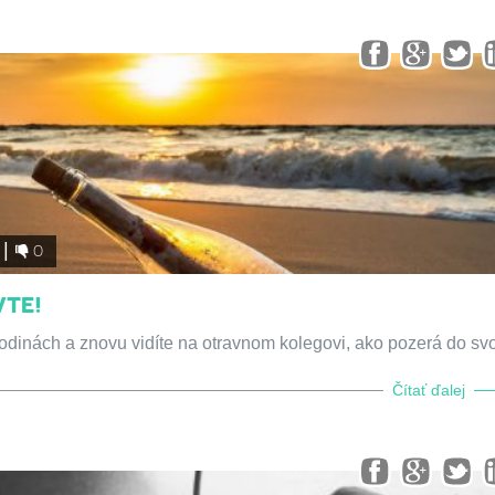
0
VTE!
 hodinách a znovu vidíte na otravnom kolegovi, ako pozerá do sv
Čítať ďalej