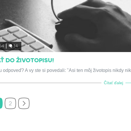
54
14
AŤ DO ŽIVOTOPISU!
u odpoveď? A vy ste si povedali: "Asi ten môj životopis nikdy nik
Čítať ďalej
2