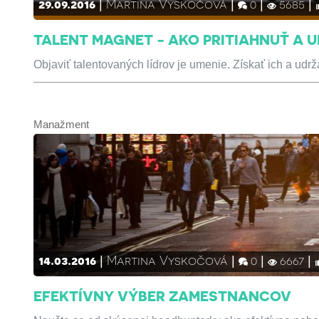
29.09.2016
Martina Vyskočová
0
5685
TALENT MAGNET - AKO PRITIAHNUŤ A U
Objaviť talentovaných lídrov je umenie. Získať ich a udr
Manažment
14.03.2016
Martina Vyskočová
0
6667
EFEKTÍVNY VÝBER ZAMESTNANCOV