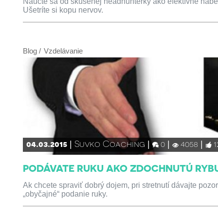
Naučte sa od skúsenej headhunterky ako efektívne nabe
Ušetríte si kopu nervov.
Blog
Vzdelávanie
04.03.2015
Suvko Coaching
0
4058
1
PODÁVATE RUKU AKO ZDOCHNUTÚ RYBU?
Ak chcete spraviť dobrý dojem, pri stretnutí dávajte pozo
„obyčajné“ podanie ruky.