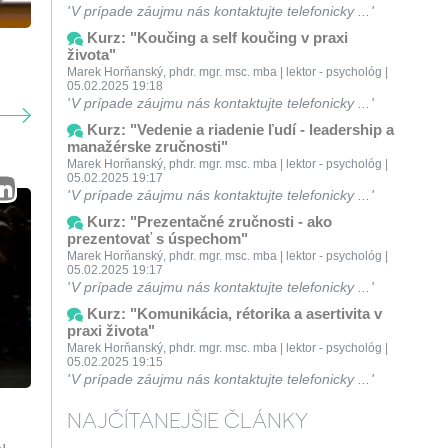
V prípade záujmu nás kontaktujte telefonicky ...
Kurz: "Koučing a self koučing v praxi
života"
Marek Horňanský, phdr. mgr. msc. mba | lektor - psychológ |
05.02.2025 19:18
V prípade záujmu nás kontaktujte telefonicky ...
Kurz: "Vedenie a riadenie ľudí - leadership a
manažérske zručnosti"
Marek Horňanský, phdr. mgr. msc. mba | lektor - psychológ |
05.02.2025 19:17
V prípade záujmu nás kontaktujte telefonicky ...
Kurz: "Prezentačné zručnosti - ako
prezentovať s úspechom"
Marek Horňanský, phdr. mgr. msc. mba | lektor - psychológ |
05.02.2025 19:17
V prípade záujmu nás kontaktujte telefonicky ...
Kurz: "Komunikácia, rétorika a asertivita v
praxi života"
Marek Horňanský, phdr. mgr. msc. mba | lektor - psychológ |
05.02.2025 19:15
V prípade záujmu nás kontaktujte telefonicky ...
NAJČÍTANEJŠIE ČLÁNKY