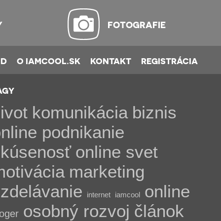
Y
FOTOGRAFIE
OD
O IAMCOOL.SK
KONTAKT
REGISTRÁCIA
AGY
ivot
komunikácia
biznis
nline podnikanie
skúsenosť
online svet
otivácia
marketing
zdelávanie
online
internet
iamcool
osobný rozvoj
článok
loger