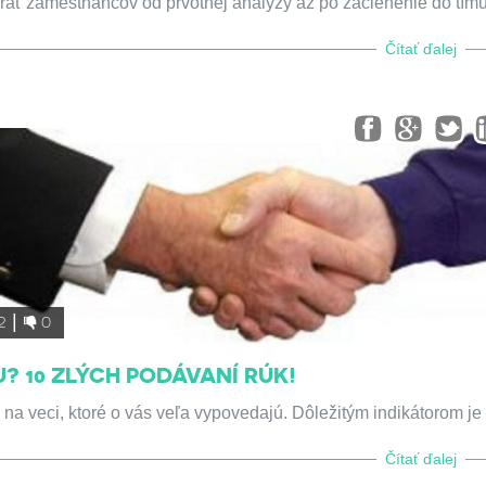
rať zamestnancov od prvotnej analýzy až po začlenenie do tímu
Čítať ďalej
2
0
 10 ZLÝCH PODÁVANÍ RÚK!
r na veci, ktoré o vás veľa vypovedajú. Dôležitým indikátorom je 
Čítať ďalej