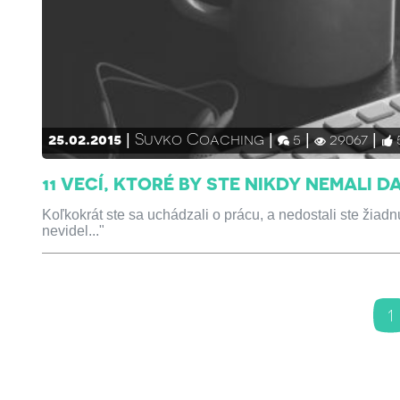
25.02.2015
Suvko Coaching
5
29067
11 VECÍ, KTORÉ BY STE NIKDY NEMALI D
Koľkokrát ste sa uchádzali o prácu, a nedostali ste žiadn
nevidel..."
1