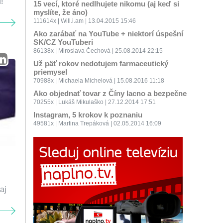
!
15 vecí, ktoré nedlhujete nikomu (aj keď si
myslíte, že áno)
111614x | Will.i.am | 13.04.2015 15:46
Ako zarábať na YouTube + niektorí úspešní
SK/CZ YouTuberi
86138x | Miroslava Čechová | 25.08.2014 22:15
Už päť rokov nedotujem farmaceutický
priemysel
70988x | Michaela Michelová | 15.08.2016 11:18
Ako objednať tovar z Číny lacno a bezpečne
70255x | Lukáš Mikulaško | 27.12.2014 17:51
Instagram, 5 krokov k poznaniu
49581x | Martina Trepáková | 02.05.2014 16:09
aj