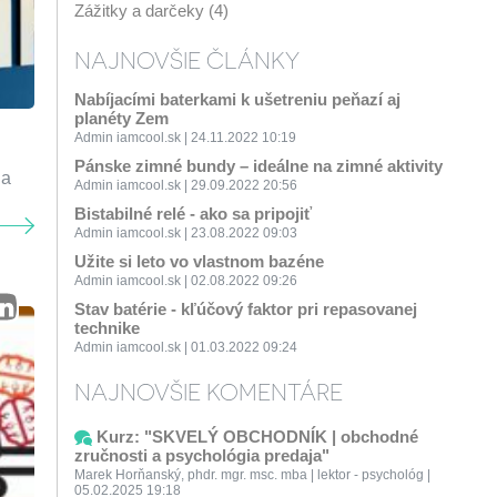
Zážitky a darčeky (4)
NAJNOVŠIE ČLÁNKY
Nabíjacími baterkami k ušetreniu peňazí aj
planéty Zem
Admin iamcool.sk | 24.11.2022 10:19
Pánske zimné bundy – ideálne na zimné aktivity
 a
Admin iamcool.sk | 29.09.2022 20:56
Bistabilné relé - ako sa pripojiť
Admin iamcool.sk | 23.08.2022 09:03
Užite si leto vo vlastnom bazéne
Admin iamcool.sk | 02.08.2022 09:26
Stav batérie - kľúčový faktor pri repasovanej
technike
Admin iamcool.sk | 01.03.2022 09:24
NAJNOVŠIE KOMENTÁRE
Kurz: "SKVELÝ OBCHODNÍK | obchodné
zručnosti a psychológia predaja"
Marek Horňanský, phdr. mgr. msc. mba | lektor - psychológ |
05.02.2025 19:18