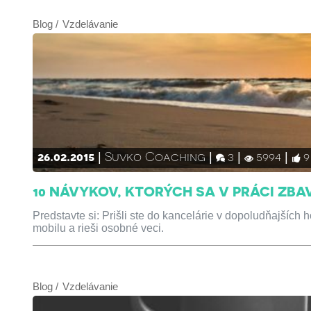
Blog
Vzdelávanie
26.02.2015
Suvko Coaching
3
5994
9
10 NÁVYKOV, KTORÝCH SA V PRÁCI ZBA
Predstavte si: Prišli ste do kancelárie v dopoludňajších
mobilu a rieši osobné veci.
Blog
Vzdelávanie