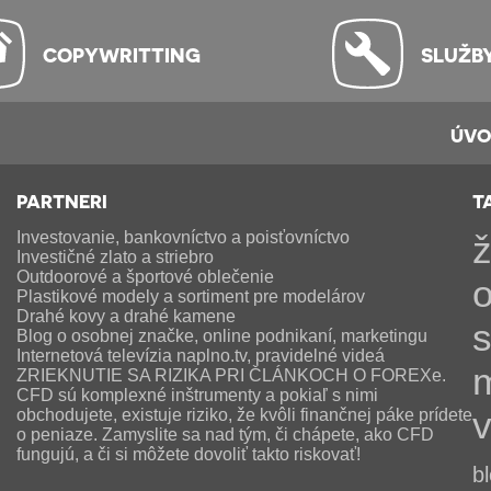
COPYWRITTING
SLUŽB
ÚV
PARTNERI
T
Investovanie, bankovníctvo a poisťovníctvo
ž
Investičné zlato a striebro
Outdoorové a športové oblečenie
o
Plastikové modely a sortiment pre modelárov
Drahé kovy a drahé kamene
Blog o osobnej značke, online podnikaní, marketingu
Internetová televízia naplno.tv, pravidelné videá
m
ZRIEKNUTIE SA RIZIKA PRI ČLÁNKOCH O FOREXe.
CFD sú komplexné inštrumenty a pokiaľ s nimi
v
obchodujete, existuje riziko, že kvôli finančnej páke prídete
o peniaze. Zamyslite sa nad tým, či chápete, ako CFD
fungujú, a či si môžete dovoliť takto riskovať!
b