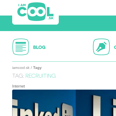
BLOG
iamcool.sk
Tagy
TAG:
RECRUITING
Internet