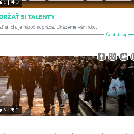
6
0
DRŽAŤ SI TALENTY
žať si ich, je náročná práca. Ukážeme vám ako.
Čítať ďalej
3
0