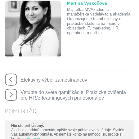
Martina Vyskočová
Majiteľka MVAkadémia -
manažérska vzdelávacia akadémia.
Organizujeme teambuildingy a
praktické školenia na mieru v
oblastiach IT, marketing, HR,
operations a soft skills.
Efektívny výber zamestnancov
Vstúpte do sveta gamifikácie: Praktické cvičenia
pre HR/e-learningových profesionálov
KOMENTÁRE
Nie ste prihlásený.
Ak chcete pridať komentár, vpíšte svoje prihlasovacie údaje. Systém
Vás automaticky prihlási. Ak nemáte konto na iamcool.sk, urobte si
krátku
registráciu