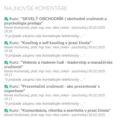
NAJNOVŠIE KOMENTÁRE
Kurz: "SKVELÝ OBCHODNÍK | obchodné zručnosti a
psychológia predaja"
Marek Horňanský, phdr. mgr. msc. mba | lektor - psychológ | 05.02.2025
19:18
V prípade záujmu nás kontaktujte telefonicky ...
Kurz: "Koučing a self koučing v praxi života"
Marek Horňanský, phdr. mgr. msc. mba | lektor - psychológ | 05.02.2025
19:18
V prípade záujmu nás kontaktujte telefonicky ...
Kurz: "Vedenie a riadenie ľudí - leadership a manažérske
zručnosti"
Marek Horňanský, phdr. mgr. msc. mba | lektor - psychológ | 05.02.2025
19:17
V prípade záujmu nás kontaktujte telefonicky ...
Kurz: "Prezentačné zručnosti - ako prezentovať s
úspechom"
Marek Horňanský, phdr. mgr. msc. mba | lektor - psychológ | 05.02.2025
19:17
V prípade záujmu nás kontaktujte telefonicky ...
Kurz: "Komunikácia, rétorika a asertivita v praxi života"
Marek Horňanský, phdr. mgr. msc. mba | lektor - psychológ | 05.02.2025