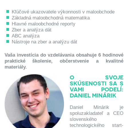
Kľúčové ukazovatele výkonnosti v maloobchode
Základná maloobchodná matematika
Hlavné maloobchodné reporty
Zber a analýza dát
ABC analýza
Nástroje na zber a analýzu dát
Vaša investícia do vzdelávania obsahuje 6 hodinové
praktické školenie, občerstvenie a kvalitné
materiály.
O SVOJE
SKÚSENOSTI SA S
VAMI PODELÍ:
DANIEL MINÁRIK
Daniel Minárik je
spoluzakladateľ a CEO
slovenského
technologického start-