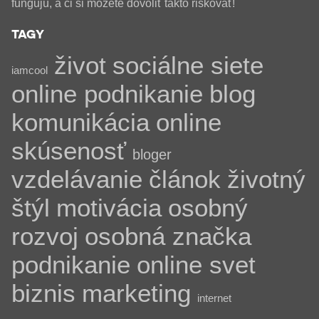
fungujú, a či si môžete dovoliť takto riskovať!
TAGY
život
sociálne siete
iamcool
online podnikanie
blog
komunikácia
online
skúsenosť
bloger
vzdelávanie
článok
životný
štýl
motivácia
osobný
rozvoj
osobná značka
podnikanie
online svet
biznis
marketing
internet