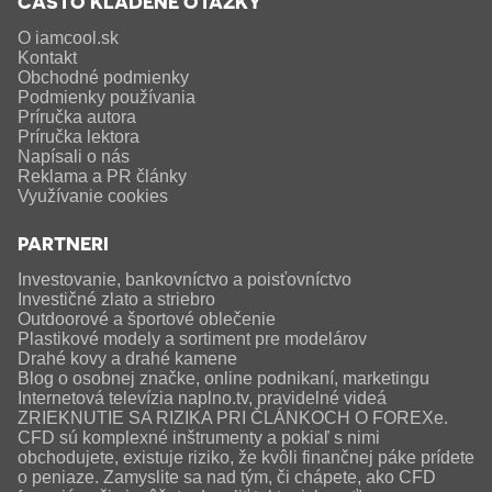
ČASTO KLADENÉ OTÁZKY
O iamcool.sk
Kontakt
Obchodné podmienky
Podmienky používania
Príručka autora
Príručka lektora
Napísali o nás
Reklama a PR články
Využívanie cookies
PARTNERI
Investovanie, bankovníctvo a poisťovníctvo
Investičné zlato a striebro
Outdoorové a športové oblečenie
Plastikové modely a sortiment pre modelárov
Drahé kovy a drahé kamene
Blog o osobnej značke, online podnikaní, marketingu
Internetová televízia naplno.tv, pravidelné videá
ZRIEKNUTIE SA RIZIKA PRI ČLÁNKOCH O FOREXe.
CFD sú komplexné inštrumenty a pokiaľ s nimi
obchodujete, existuje riziko, že kvôli finančnej páke prídete
o peniaze. Zamyslite sa nad tým, či chápete, ako CFD