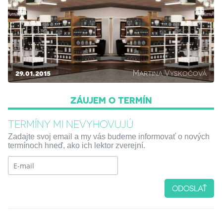
29.01.2015
Martina Vyskočová
ZÁUJEM O TERMÍN
TERMÍNY MI NEVYHOVUJÚ
Zadajte svoj email a my vás budeme informovať o nových
termínoch hneď, ako ich lektor zverejní.
ODOSLAŤ