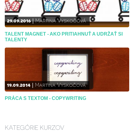
29.09.2016
Martina Vyskočová
TALENT MAGNET - AKO PRITIAHNUŤ A UDRŽAŤ SI
TALENTY
19.09.2014
Martina Vyskočová
PRÁCA S TEXTOM - COPYWRITING
KATEGÓRIE KURZOV