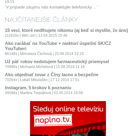
19:15
V prípade záujmu nás kontaktujte telefonicky ...
NAJČÍTANEJŠIE ČLÁNKY
15 vecí, ktoré nedlhujete nikomu (aj keď si myslíte, že áno)
111620x | Will.i.am | 13.04.2015 15:46
Ako zarábať na YouTube + niektorí úspešní SK/CZ
YouTuberi
86148x | Miroslava Čechová | 25.08.2014 22:15
Už päť rokov nedotujem farmaceutický priemysel
70996x | Michaela Michelová | 15.08.2016 11:18
Ako objednať tovar z Číny lacno a bezpečne
70264x | Lukáš Mikulaško | 27.12.2014 17:51
Instagram, 5 krokov k poznaniu
49586x | Martina Trepáková | 02.05.2014 16:09