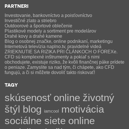
PARTNERI
Investovanie, bankovníctvo a poisťovníctvo
Investičné zlato a striebro
Outdoorové a športové oblečenie
Plastikové modely a sortiment pre modelárov
Drahé kovy a drahé kamene
Blog o osobnej značke, online podnikaní, marketingu
Internetová televízia naplno.tv, pravidelné videá
ZRIEKNUTIE SA RIZIKA PRI ČLÁNKOCH O FOREXe.
CFD sú komplexné inštrumenty a pokiaľ s nimi
obchodujete, existuje riziko, že kvôli finančnej páke prídete
o peniaze. Zamyslite sa nad tým, či chápete, ako CFD
fungujú, a či si môžete dovoliť takto riskovať!
TAGY
skúsenosť
online
životný
štýl
blog
motivácia
iamcool
sociálne siete
online