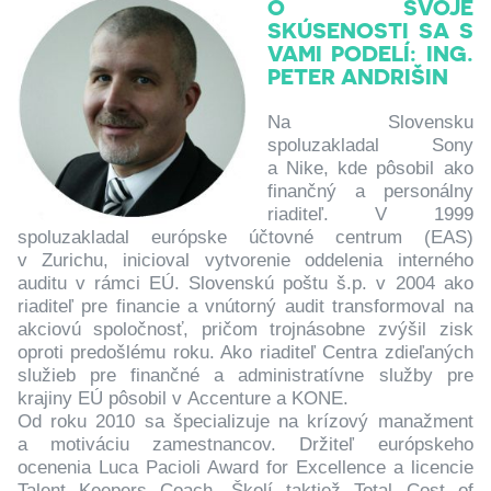
O SVOJE
SKÚSENOSTI SA S
VAMI PODELÍ: ING.
PETER ANDRIŠIN
Na Slovensku
spoluzakladal Sony
a Nike, kde pôsobil ako
finančný a personálny
riaditeľ. V 1999
spoluzakladal európske účtovné centrum (EAS)
v Zurichu, inicioval vytvorenie oddelenia interného
auditu v rámci EÚ. Slovenskú poštu š.p. v 2004 ako
riaditeľ pre financie a vnútorný audit transformoval na
akciovú spoločnosť, pričom trojnásobne zvýšil zisk
oproti predošlému roku. Ako riaditeľ Centra zdieľaných
služieb pre finančné a administratívne služby pre
krajiny EÚ pôsobil v Accenture a KONE.
Od roku 2010 sa špecializuje na krízový manažment
a motiváciu zamestnancov. Držiteľ európskeho
ocenenia Luca Pacioli Award for Excellence a licencie
Talent Keepers Coach. Školí taktiež Total Cost of