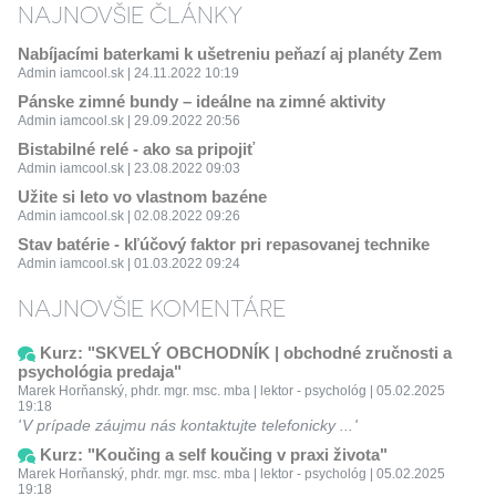
NAJNOVŠIE ČLÁNKY
Nabíjacími baterkami k ušetreniu peňazí aj planéty Zem
Admin iamcool.sk | 24.11.2022 10:19
Pánske zimné bundy – ideálne na zimné aktivity
Admin iamcool.sk | 29.09.2022 20:56
Bistabilné relé - ako sa pripojiť
Admin iamcool.sk | 23.08.2022 09:03
Užite si leto vo vlastnom bazéne
Admin iamcool.sk | 02.08.2022 09:26
Stav batérie - kľúčový faktor pri repasovanej technike
Admin iamcool.sk | 01.03.2022 09:24
NAJNOVŠIE KOMENTÁRE
Kurz: "SKVELÝ OBCHODNÍK | obchodné zručnosti a
psychológia predaja"
Marek Horňanský, phdr. mgr. msc. mba | lektor - psychológ | 05.02.2025
19:18
V prípade záujmu nás kontaktujte telefonicky ...
Kurz: "Koučing a self koučing v praxi života"
Marek Horňanský, phdr. mgr. msc. mba | lektor - psychológ | 05.02.2025
19:18