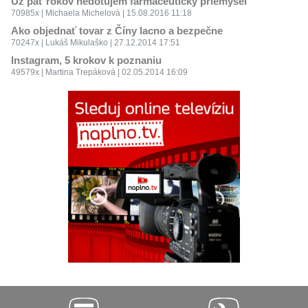
Už päť rokov nedotujem farmaceutický priemysel
70985x | Michaela Michelová | 15.08.2016 11:18
Ako objednať tovar z Číny lacno a bezpečne
70247x | Lukáš Mikulaško | 27.12.2014 17:51
Instagram, 5 krokov k poznaniu
49579x | Martina Trepáková | 02.05.2014 16:09