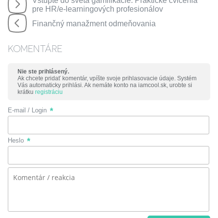
Vstúpte do sveta gamifikácie: Praktické cvičenia
pre HR/e-learningových profesionálov
Finančný manažment odmeňovania
KOMENTÁRE
Nie ste prihlásený.
Ak chcete pridať komentár, vpíšte svoje prihlasovacie údaje. Systém
Vás automaticky prihlási. Ak nemáte konto na iamcool.sk, urobte si
krátku
registráciu
E-mail / Login
Heslo