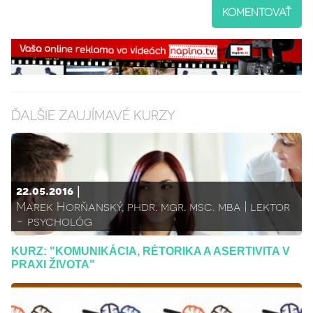
KOMENTOVAŤ
ĎALŠIE ZAUJÍMAVÉ KURZY
22.05.2016
Marek Horňanský, phdr. mgr. msc. mba | lektor
- psychológ
KURZ: "KOMUNIKÁCIA, RÉTORIKA A ASERTIVITA V
PRAXI ŽIVOTA"