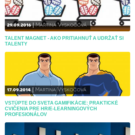
29.09.2016
Martina Vyskočová
TALENT MAGNET - AKO PRITIAHNUŤ A UDRŽAŤ SI
TALENTY
17.09.2014
Martina Vyskočová
VSTÚPTE DO SVETA GAMIFIKÁCIE: PRAKTICKÉ
CVIČENIA PRE HR/E-LEARNINGOVÝCH
PROFESIONÁLOV