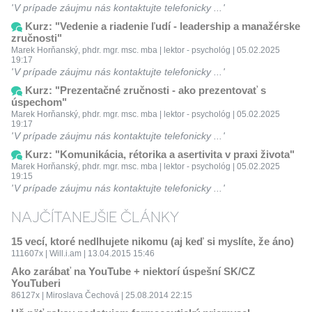
V prípade záujmu nás kontaktujte telefonicky ...
Kurz: "Vedenie a riadenie ľudí - leadership a manažérske
zručnosti"
Marek Horňanský, phdr. mgr. msc. mba | lektor - psychológ | 05.02.2025
19:17
V prípade záujmu nás kontaktujte telefonicky ...
Kurz: "Prezentačné zručnosti - ako prezentovať s
úspechom"
Marek Horňanský, phdr. mgr. msc. mba | lektor - psychológ | 05.02.2025
19:17
V prípade záujmu nás kontaktujte telefonicky ...
Kurz: "Komunikácia, rétorika a asertivita v praxi života"
Marek Horňanský, phdr. mgr. msc. mba | lektor - psychológ | 05.02.2025
19:15
V prípade záujmu nás kontaktujte telefonicky ...
NAJČÍTANEJŠIE ČLÁNKY
15 vecí, ktoré nedlhujete nikomu (aj keď si myslíte, že áno)
111607x | Will.i.am | 13.04.2015 15:46
Ako zarábať na YouTube + niektorí úspešní SK/CZ
YouTuberi
86127x | Miroslava Čechová | 25.08.2014 22:15