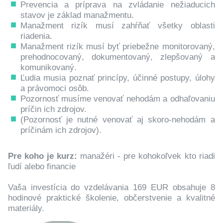
Prevencia a príprava na zvládanie nežiaducich
stavov je základ manažmentu.
Manažment rizík musí zahŕňať všetky oblasti
riadenia.
Manažment rizík musí byť priebežne monitorovaný,
prehodnocovaný, dokumentovaný, zlepšovaný a
komunikovaný.
Ľudia musia poznať princípy, účinné postupy, úlohy
a právomoci osôb.
Pozornosť musíme venovať nehodám a odhaľovaniu
príčin ich zdrojov.
(Pozornosť je nutné venovať aj skoro-nehodám a
príčinám ich zdrojov).
Pre koho je kurz:
manažéri - pre kohokoľvek kto riadi
ľudí alebo financie
Vaša investícia do vzdelávania 169 EUR obsahuje 8
hodinové praktické školenie, občerstvenie a kvalitné
materiály.