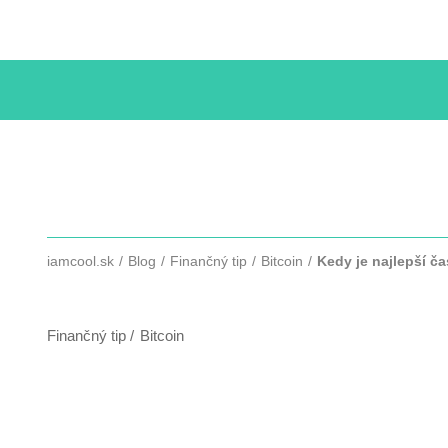
KURZY
iamcool.sk
Blog
Finančný tip
Bitcoin
Kedy je najlepší č
KEDY JE NAJLEPŠÍ ČAS NA NÁKU
Finančný tip
Bitcoin