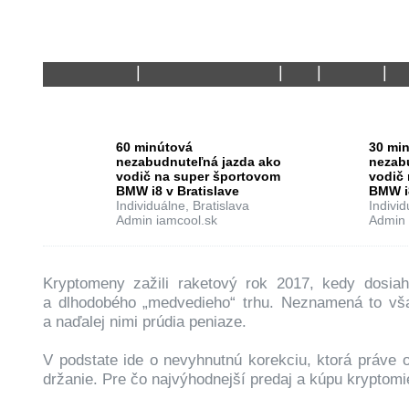
04.10.2018
Admin iamcool.sk
0
4113
BLÍŽIACE SA KURZY
60 minútová
30 mi
nezabudnuteľná jazda ako
nezab
vodič na super športovom
vodič
BMW i8 v Bratislave
BMW i
Individuálne, Bratislava
Individ
Admin iamcool.sk
Admin 