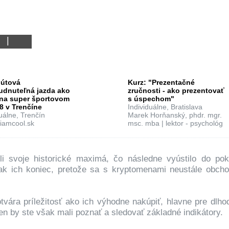
6
0
nútová
Kurz: "Prezentačné
udnuteľná jazda ako
zručnosti - ako prezentovať
 na super športovom
s úspechom"
8 v Trenčíne
Individuálne, Bratislava
uálne, Trenčín
Marek Horňanský, phdr. mgr.
iamcool.sk
msc. mba | lektor - psychológ