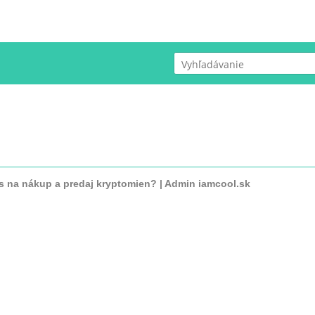
ÚVOD
COPYWRITTING
SLUŽBY
as na nákup a predaj kryptomien? | Admin iamcool.sk
P A PREDAJ KRYPTOMIEN?