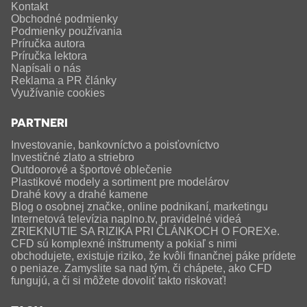
Kontakt
Obchodné podmienky
Podmienky používania
Príručka autora
Príručka lektora
Napísali o nás
Reklama a PR články
Využívanie cookies
PARTNERI
Investovanie, bankovníctvo a poisťovníctvo
Investičné zlato a striebro
Outdoorové a športové oblečenie
Plastikové modely a sortiment pre modelárov
Drahé kovy a drahé kamene
Blog o osobnej značke, online podnikaní, marketingu
Internetová televízia naplno.tv, pravidelné videá
ZRIEKNUTIE SA RIZIKA PRI ČLÁNKOCH O FOREXe.
CFD sú komplexné inštrumenty a pokiaľ s nimi
obchodujete, existuje riziko, že kvôli finančnej páke prídete
o peniaze. Zamyslite sa nad tým, či chápete, ako CFD
fungujú, a či si môžete dovoliť takto riskovať!