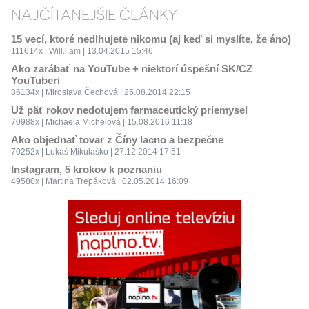
NAJČÍTANEJŠIE ČLÁNKY
15 vecí, ktoré nedlhujete nikomu (aj keď si myslíte, že áno)
111614x | Will.i.am | 13.04.2015 15:46
Ako zarábať na YouTube + niektorí úspešní SK/CZ
YouTuberi
86134x | Miroslava Čechová | 25.08.2014 22:15
Už päť rokov nedotujem farmaceutický priemysel
70988x | Michaela Michelová | 15.08.2016 11:18
Ako objednať tovar z Číny lacno a bezpečne
70252x | Lukáš Mikulaško | 27.12.2014 17:51
Instagram, 5 krokov k poznaniu
49580x | Martina Trepáková | 02.05.2014 16:09