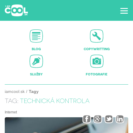
BLOG
COPYWRITTING
SLUŽBY
FOTOGRAFIE
iamcool.sk
Tagy
TAG:
TECHNICKÁ KONTROLA
Internet