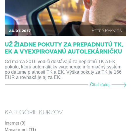
24.07.2017
Peter Rakvica
UŽ ŽIADNE POKUTY ZA PREPADNUTÚ TK,
EK A VYEXPIROVANÚ AUTOLEKÁRNIČKU
Od marca 2016 vodiči dostávajú za neplatnú TK a EK
pokutu, ktorú automaticky vygeneruje informačný systém
po dátume platnosti TK a EK. Výška pokuty za TK je 166
EUR a rovnaká je aj za EK.
Čítať ďalej
KATEGÓRIE KURZOV
Internet (9)
Manažment (11)