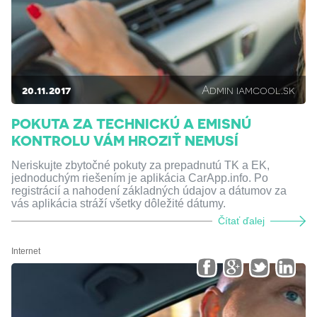
20.11.2017
Admin iamcool.sk
POKUTA ZA TECHNICKÚ A EMISNÚ
KONTROLU VÁM HROZIŤ NEMUSÍ
Neriskujte zbytočné pokuty za prepadnutú TK a EK,
jednoduchým riešením je aplikácia CarApp.info. Po
registrácií a nahodení základných údajov a dátumov za
vás aplikácia stráží všetky dôležité dátumy.
Čítať ďalej
Internet