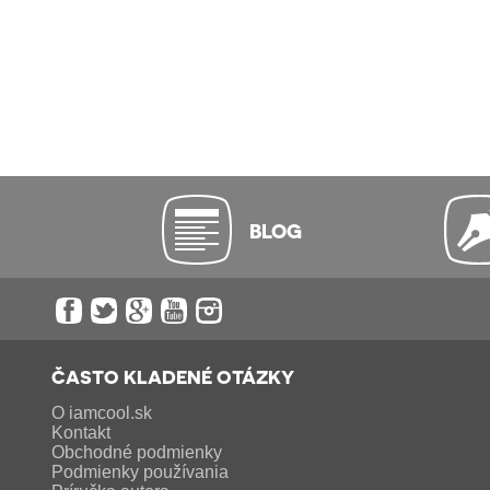
BLOG
ČASTO KLADENÉ OTÁZKY
O iamcool.sk
Kontakt
Obchodné podmienky
Podmienky používania