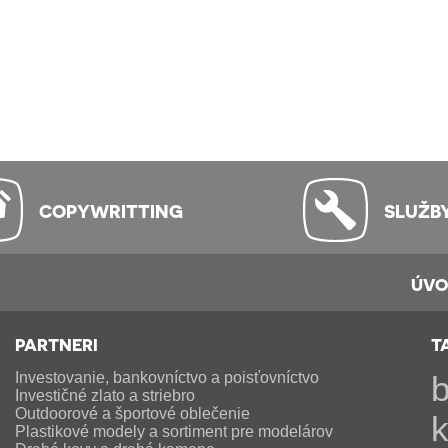
COPYWRITTING
SLUŽB
ÚV
PARTNERI
T
Investovanie, bankovníctvo a poisťovníctvo
b
Investičné zlato a striebro
Outdoorové a športové oblečenie
Plastikové modely a sortiment pre modelárov