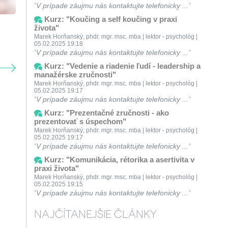
V prípade záujmu nás kontaktujte telefonicky ...
Kurz: "Koučing a self koučing v praxi
života"
Marek Horňanský, phdr. mgr. msc. mba | lektor - psychológ |
05.02.2025 19:18
V prípade záujmu nás kontaktujte telefonicky ...
Kurz: "Vedenie a riadenie ľudí - leadership a
manažérske zručnosti"
Marek Horňanský, phdr. mgr. msc. mba | lektor - psychológ |
05.02.2025 19:17
V prípade záujmu nás kontaktujte telefonicky ...
Kurz: "Prezentačné zručnosti - ako
prezentovať s úspechom"
Marek Horňanský, phdr. mgr. msc. mba | lektor - psychológ |
05.02.2025 19:17
V prípade záujmu nás kontaktujte telefonicky ...
Kurz: "Komunikácia, rétorika a asertivita v
praxi života"
Marek Horňanský, phdr. mgr. msc. mba | lektor - psychológ |
05.02.2025 19:15
V prípade záujmu nás kontaktujte telefonicky ...
NAJČÍTANEJŠIE ČLÁNKY