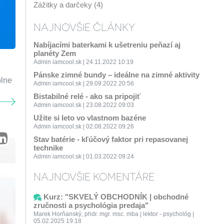
Zážitky a darčeky (4)
NAJNOVŠIE ČLÁNKY
Nabíjacími baterkami k ušetreniu peňazí aj
planéty Zem
Admin iamcool.sk | 24.11.2022 10:19
Pánske zimné bundy – ideálne na zimné aktivity
plne
Admin iamcool.sk | 29.09.2022 20:56
Bistabilné relé - ako sa pripojiť
Admin iamcool.sk | 23.08.2022 09:03
Užite si leto vo vlastnom bazéne
Admin iamcool.sk | 02.08.2022 09:26
Stav batérie - kľúčový faktor pri repasovanej
technike
Admin iamcool.sk | 01.03.2022 09:24
NAJNOVŠIE KOMENTÁRE
Kurz: "SKVELÝ OBCHODNÍK | obchodné
zručnosti a psychológia predaja"
Marek Horňanský, phdr. mgr. msc. mba | lektor - psychológ |
05.02.2025 19:18