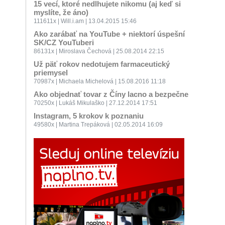
15 vecí, ktoré nedlhujete nikomu (aj keď si
myslíte, že áno)
111611x | Will.i.am | 13.04.2015 15:46
Ako zarábať na YouTube + niektorí úspešní
SK/CZ YouTuberi
86131x | Miroslava Čechová | 25.08.2014 22:15
Už päť rokov nedotujem farmaceutický
priemysel
70987x | Michaela Michelová | 15.08.2016 11:18
Ako objednať tovar z Číny lacno a bezpečne
70250x | Lukáš Mikulaško | 27.12.2014 17:51
Instagram, 5 krokov k poznaniu
49580x | Martina Trepáková | 02.05.2014 16:09