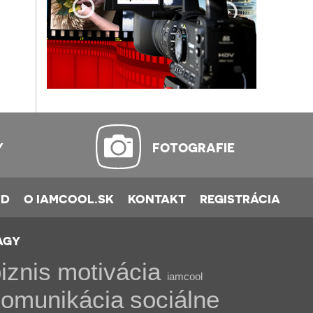
Y
FOTOGRAFIE
OD
O IAMCOOL.SK
KONTAKT
REGISTRÁCIA
AGY
iznis
motivácia
iamcool
komunikácia
sociálne