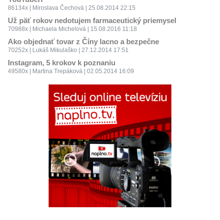
86134x | Miroslava Čechová | 25.08.2014 22:15
Už päť rokov nedotujem farmaceutický priemysel
70988x | Michaela Michelová | 15.08.2016 11:18
Ako objednať tovar z Číny lacno a bezpečne
70252x | Lukáš Mikulaško | 27.12.2014 17:51
Instagram, 5 krokov k poznaniu
49580x | Martina Trepáková | 02.05.2014 16:09