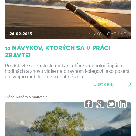
26.02.2015
Suvko Coaching
10 NÁVYKOV, KTORÝCH SA V PRÁCI
ZBAVTE!
Predstavte si: Prišli ste do kancelárie v dopoludňajších
hodinách a znovu vidíte na otravnom kolegovi, ako pozerá
do svojho mobilu a rieši osobné veci.
Čítať ďalej
Práca, kariéra a motivácia