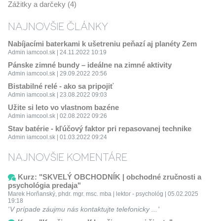
Zážitky a darčeky (4)
NAJNOVŠIE ČLÁNKY
Nabíjacími baterkami k ušetreniu peňazí aj planéty Zem
Admin iamcool.sk | 24.11.2022 10:19
Pánske zimné bundy – ideálne na zimné aktivity
Admin iamcool.sk | 29.09.2022 20:56
Bistabilné relé - ako sa pripojiť
Admin iamcool.sk | 23.08.2022 09:03
Užite si leto vo vlastnom bazéne
Admin iamcool.sk | 02.08.2022 09:26
Stav batérie - kľúčový faktor pri repasovanej technike
Admin iamcool.sk | 01.03.2022 09:24
NAJNOVŠIE KOMENTÁRE
Kurz: "SKVELÝ OBCHODNÍK | obchodné zručnosti a
psychológia predaja"
Marek Horňanský, phdr. mgr. msc. mba | lektor - psychológ | 05.02.2025
19:18
V prípade záujmu nás kontaktujte telefonicky ...