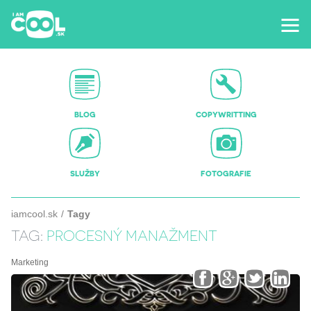
BLOG
COPYWRITTING
SLUŽBY
FOTOGRAFIE
iamcool.sk
Tagy
TAG:
PROCESNÝ MANAŽMENT
Marketing