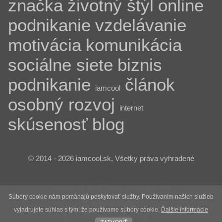
značka
životný štýl
online
podnikanie
vzdelávanie
motivácia
komunikácia
sociálne siete
biznis
podnikanie
článok
iamcool
osobný rozvoj
internet
skúsenosť
blog
© 2014 - 2026 iamcool.sk, Všetky práva vyhradené
webdesign by Tomáš Chorvát, developed by KSA
Súbory cookie nám pomáhajú poskytovať služby. Používaním našich služieb
vyjadrujete súhlas s tým, že používame súbory cookie.
Ďalšie informácie
zatvoriť