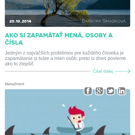
20.10.2014
Barbora Simaskova
AKO SI ZAPAMÄTAŤ MENÁ, OSOBY A
ČÍSLA
Jedným z najväčších problémov pre každého človeka je
zapamätanie si tváre a mien osôb, preto si dnes povieme
ako to zlepšiť.
Čítať ďalej
Manažment