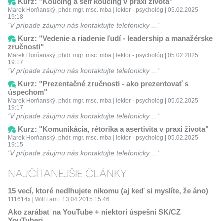
Kurz: "Koučing a self koučing v praxi života"
Marek Horňanský, phdr. mgr. msc. mba | lektor - psychológ | 05.02.2025
19:18
V prípade záujmu nás kontaktujte telefonicky ...
Kurz: "Vedenie a riadenie ľudí - leadership a manažérske
zručnosti"
Marek Horňanský, phdr. mgr. msc. mba | lektor - psychológ | 05.02.2025
19:17
V prípade záujmu nás kontaktujte telefonicky ...
Kurz: "Prezentačné zručnosti - ako prezentovať s
úspechom"
Marek Horňanský, phdr. mgr. msc. mba | lektor - psychológ | 05.02.2025
19:17
V prípade záujmu nás kontaktujte telefonicky ...
Kurz: "Komunikácia, rétorika a asertivita v praxi života"
Marek Horňanský, phdr. mgr. msc. mba | lektor - psychológ | 05.02.2025
19:15
V prípade záujmu nás kontaktujte telefonicky ...
NAJČÍTANEJŠIE ČLÁNKY
15 vecí, ktoré nedlhujete nikomu (aj keď si myslíte, že áno)
111614x | Will.i.am | 13.04.2015 15:46
Ako zarábať na YouTube + niektorí úspešní SK/CZ
YouTuberi