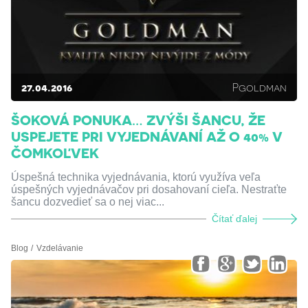
27.04.2016
Pgoldman
ŠOKOVÁ PONUKA… ZVÝŠI ŠANCU, ŽE
USPEJETE PRI VYJEDNÁVANÍ AŽ O 40% V
ČOMKOĽVEK
Úspešná technika vyjednávania, ktorú využíva veľa
úspešných vyjednávačov pri dosahovaní cieľa. Nestraťte
šancu dozvedieť sa o nej viac...
Čítať ďalej
Blog
Vzdelávanie