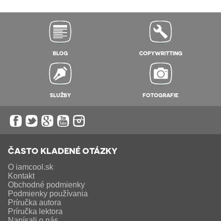
BLOG
COPYWRITTING
SLUŽBY
FOTOGRAFIE
ČASTO KLADENÉ OTÁZKY
O iamcool.sk
Kontakt
Obchodné podmienky
Podmienky používania
Príručka autora
Príručka lektora
Napísali o nás