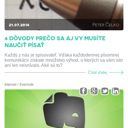
21.07.2014
Peter Čelko
4 DÔVODY PREČO SA AJ VY MUSÍTE
NAUČIŤ PÍSAŤ
Každý z nás je spisovateľ. Vďaka každodennej písomnej
komunikácii získate množstvo výhod, o ktorých sa vám isto
ani len nesnívalo. Aké sú to?
Čítať ďalej
Internet
Evernote