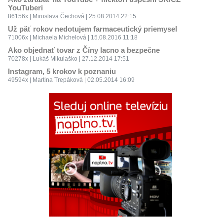
YouTuberi
86156x | Miroslava Čechová | 25.08.2014 22:15
Už päť rokov nedotujem farmaceutický priemysel
71006x | Michaela Michelová | 15.08.2016 11:18
Ako objednať tovar z Číny lacno a bezpečne
70278x | Lukáš Mikulaško | 27.12.2014 17:51
Instagram, 5 krokov k poznaniu
49594x | Martina Trepáková | 02.05.2014 16:09