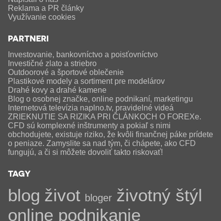
Reklama a PR články
Využívanie cookies
PARTNERI
Investovanie, bankovníctvo a poisťovníctvo
Investičné zlato a striebro
Outdoorové a športové oblečenie
Plastikové modely a sortiment pre modelárov
Drahé kovy a drahé kamene
Blog o osobnej značke, online podnikaní, marketingu
Internetová televízia naplno.tv, pravidelné videá
ZRIEKNUTIE SA RIZIKA PRI ČLÁNKOCH O FOREXe.
CFD sú komplexné inštrumenty a pokiaľ s nimi
obchodujete, existuje riziko, že kvôli finančnej páke prídete
o peniaze. Zamyslite sa nad tým, či chápete, ako CFD
fungujú, a či si môžete dovoliť takto riskovať!
TAGY
blog
život
životný štýl
bloger
online podnikanie