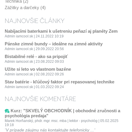
Technika (2)
Zážitky a darčeky (4)
NAJNOVŠIE ČLÁNKY
Nabíjacími baterkami k ušetreniu peňazí aj planéty Zem
Admin iamcool.sk | 24.11.2022 10:19
Pánske zimné bundy – ideálne na zimné aktivity
Admin iamcool.sk | 29.09.2022 20:56
Bistabilné relé - ako sa pripojiť
Admin iamcool.sk | 23.08.2022 09:03
Užite si leto vo vlastnom bazéne
Admin iamcool.sk | 02.08.2022 09:26
Stav batérie - kľúčový faktor pri repasovanej technike
Admin iamcool.sk | 01.03.2022 09:24
NAJNOVŠIE KOMENTÁRE
Kurz: "SKVELÝ OBCHODNÍK | obchodné zručnosti a
psychológia predaja"
Marek Horňanský, phdr. mgr. msc. mba | lektor - psychológ | 05.02.2025
19:18
V prípade záujmu nás kontaktujte telefonicky ...