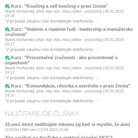
Kurz: "Koučing a self koučing v praxi života"
Marek Horňanský, phdr. mgr. msc. mba | lektor - psychológ | 05.02.2025
19:18
V prípade záujmu nás kontaktujte telefonicky ...
Kurz: "Vedenie a riadenie ľudí - leadership a manažérske
zručnosti"
Marek Horňanský, phdr. mgr. msc. mba | lektor - psychológ | 05.02.2025
19:17
V prípade záujmu nás kontaktujte telefonicky ...
Kurz: "Prezentačné zručnosti - ako prezentovať s
úspechom"
Marek Horňanský, phdr. mgr. msc. mba | lektor - psychológ | 05.02.2025
19:17
V prípade záujmu nás kontaktujte telefonicky ...
Kurz: "Komunikácia, rétorika a asertivita v praxi života"
Marek Horňanský, phdr. mgr. msc. mba | lektor - psychológ | 05.02.2025
19:15
V prípade záujmu nás kontaktujte telefonicky ...
NAJČÍTANEJŠIE ČLÁNKY
15 vecí, ktoré nedlhujete nikomu (aj keď si myslíte, že áno)
111628x | Will.i.am | 13.04.2015 15:46
Ako zarábať na YouTube + niektorí úspešní SK/CZ