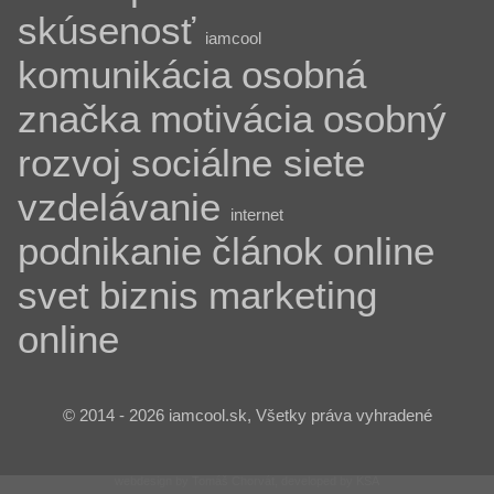
skúsenosť
iamcool
komunikácia
osobná
značka
motivácia
osobný
rozvoj
sociálne siete
vzdelávanie
internet
podnikanie
článok
online
svet
biznis
marketing
online
© 2014 - 2026 iamcool.sk, Všetky práva vyhradené
webdesign by Tomáš Chorvát, developed by KSA