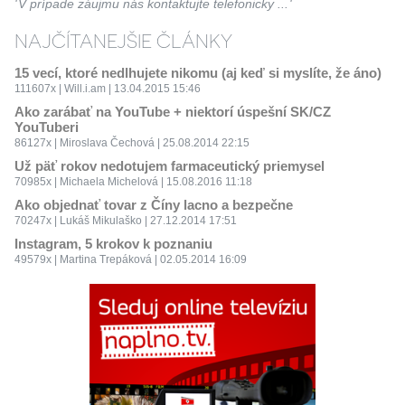
V prípade záujmu nás kontaktujte telefonicky ...
NAJČÍTANEJŠIE ČLÁNKY
15 vecí, ktoré nedlhujete nikomu (aj keď si myslíte, že áno)
111607x | Will.i.am | 13.04.2015 15:46
Ako zarábať na YouTube + niektorí úspešní SK/CZ
YouTuberi
86127x | Miroslava Čechová | 25.08.2014 22:15
Už päť rokov nedotujem farmaceutický priemysel
70985x | Michaela Michelová | 15.08.2016 11:18
Ako objednať tovar z Číny lacno a bezpečne
70247x | Lukáš Mikulaško | 27.12.2014 17:51
Instagram, 5 krokov k poznaniu
49579x | Martina Trepáková | 02.05.2014 16:09