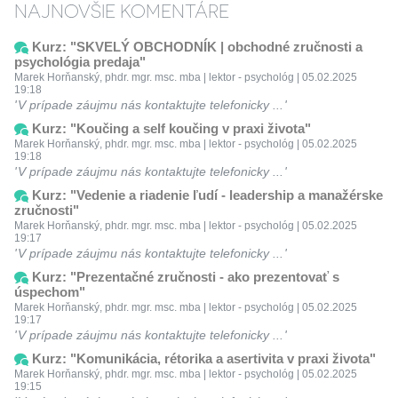
NAJNOVŠIE KOMENTÁRE
Kurz: "SKVELÝ OBCHODNÍK | obchodné zručnosti a
psychológia predaja"
Marek Horňanský, phdr. mgr. msc. mba | lektor - psychológ | 05.02.2025
19:18
V prípade záujmu nás kontaktujte telefonicky ...
Kurz: "Koučing a self koučing v praxi života"
Marek Horňanský, phdr. mgr. msc. mba | lektor - psychológ | 05.02.2025
19:18
V prípade záujmu nás kontaktujte telefonicky ...
Kurz: "Vedenie a riadenie ľudí - leadership a manažérske
zručnosti"
Marek Horňanský, phdr. mgr. msc. mba | lektor - psychológ | 05.02.2025
19:17
V prípade záujmu nás kontaktujte telefonicky ...
Kurz: "Prezentačné zručnosti - ako prezentovať s
úspechom"
Marek Horňanský, phdr. mgr. msc. mba | lektor - psychológ | 05.02.2025
19:17
V prípade záujmu nás kontaktujte telefonicky ...
Kurz: "Komunikácia, rétorika a asertivita v praxi života"
Marek Horňanský, phdr. mgr. msc. mba | lektor - psychológ | 05.02.2025
19:15