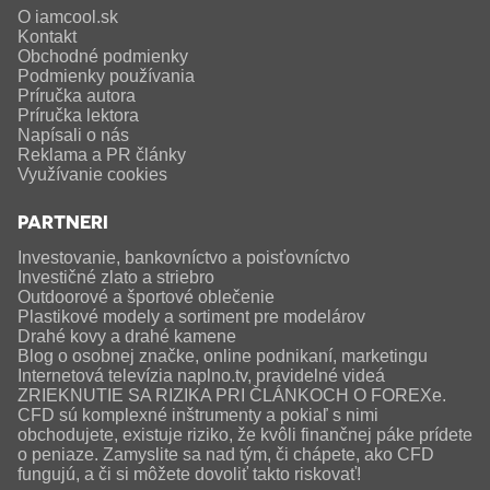
O iamcool.sk
Kontakt
Obchodné podmienky
Podmienky používania
Príručka autora
Príručka lektora
Napísali o nás
Reklama a PR články
Využívanie cookies
PARTNERI
Investovanie, bankovníctvo a poisťovníctvo
Investičné zlato a striebro
Outdoorové a športové oblečenie
Plastikové modely a sortiment pre modelárov
Drahé kovy a drahé kamene
Blog o osobnej značke, online podnikaní, marketingu
Internetová televízia naplno.tv, pravidelné videá
ZRIEKNUTIE SA RIZIKA PRI ČLÁNKOCH O FOREXe.
CFD sú komplexné inštrumenty a pokiaľ s nimi
obchodujete, existuje riziko, že kvôli finančnej páke prídete
o peniaze. Zamyslite sa nad tým, či chápete, ako CFD
fungujú, a či si môžete dovoliť takto riskovať!