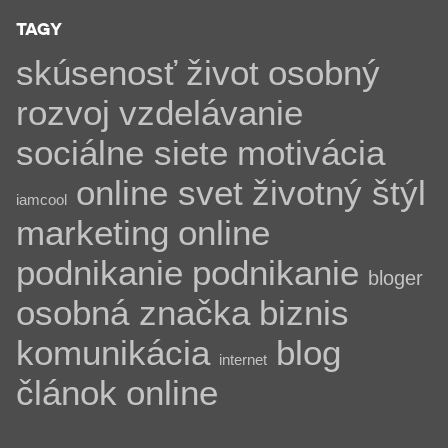
TAGY
skúsenosť
život
osobný
rozvoj
vzdelávanie
sociálne siete
motivácia
online svet
životný štýl
iamcool
marketing
online
podnikanie
podnikanie
bloger
osobná značka
biznis
komunikácia
blog
internet
článok
online