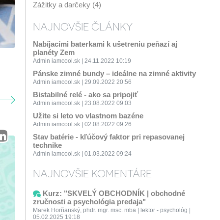
Zážitky a darčeky (4)
NAJNOVŠIE ČLÁNKY
Nabíjacími baterkami k ušetreniu peňazí aj
planéty Zem
Admin iamcool.sk | 24.11.2022 10:19
Pánske zimné bundy – ideálne na zimné aktivity
Admin iamcool.sk | 29.09.2022 20:56
Bistabilné relé - ako sa pripojiť
Admin iamcool.sk | 23.08.2022 09:03
Užite si leto vo vlastnom bazéne
Admin iamcool.sk | 02.08.2022 09:26
Stav batérie - kľúčový faktor pri repasovanej
technike
Admin iamcool.sk | 01.03.2022 09:24
NAJNOVŠIE KOMENTÁRE
Kurz: "SKVELÝ OBCHODNÍK | obchodné
zručnosti a psychológia predaja"
Marek Horňanský, phdr. mgr. msc. mba | lektor - psychológ |
05.02.2025 19:18