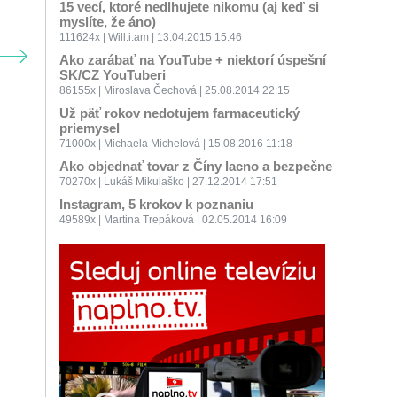
15 vecí, ktoré nedlhujete nikomu (aj keď si
myslíte, že áno)
111624x | Will.i.am | 13.04.2015 15:46
Ako zarábať na YouTube + niektorí úspešní
SK/CZ YouTuberi
86155x | Miroslava Čechová | 25.08.2014 22:15
Už päť rokov nedotujem farmaceutický
priemysel
71000x | Michaela Michelová | 15.08.2016 11:18
Ako objednať tovar z Číny lacno a bezpečne
70270x | Lukáš Mikulaško | 27.12.2014 17:51
Instagram, 5 krokov k poznaniu
49589x | Martina Trepáková | 02.05.2014 16:09