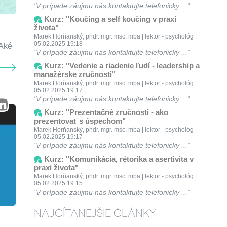
V prípade záujmu nás kontaktujte telefonicky ...
Kurz: "Koučing a self koučing v praxi
života"
Marek Horňanský, phdr. mgr. msc. mba | lektor - psychológ |
05.02.2025 19:18
 Aké
V prípade záujmu nás kontaktujte telefonicky ...
Kurz: "Vedenie a riadenie ľudí - leadership a
manažérske zručnosti"
Marek Horňanský, phdr. mgr. msc. mba | lektor - psychológ |
05.02.2025 19:17
V prípade záujmu nás kontaktujte telefonicky ...
Kurz: "Prezentačné zručnosti - ako
prezentovať s úspechom"
Marek Horňanský, phdr. mgr. msc. mba | lektor - psychológ |
05.02.2025 19:17
V prípade záujmu nás kontaktujte telefonicky ...
Kurz: "Komunikácia, rétorika a asertivita v
praxi života"
Marek Horňanský, phdr. mgr. msc. mba | lektor - psychológ |
05.02.2025 19:15
V prípade záujmu nás kontaktujte telefonicky ...
NAJČÍTANEJŠIE ČLÁNKY