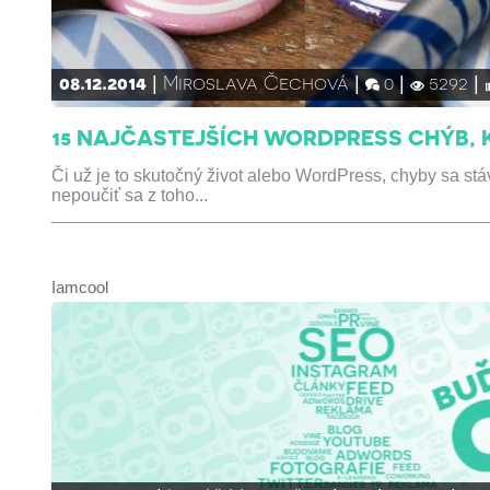
08.12.2014
Miroslava Čechová
0
5292
15 NAJČASTEJŠÍCH WORDPRESS CHÝB, 
Či už je to skutočný život alebo WordPress, chyby sa stá
nepoučiť sa z toho...
Iamcool