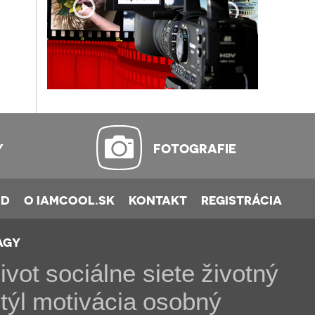
Y
FOTOGRAFIE
OD
O IAMCOOL.SK
KONTAKT
REGISTRÁCIA
AGY
ivot
sociálne siete
životný
týl
motivácia
osobný