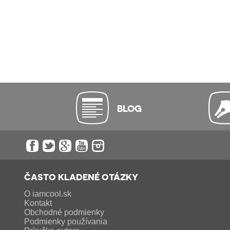
BLOG
ČASTO KLADENÉ OTÁZKY
O iamcool.sk
Kontakt
Obchodné podmienky
Podmienky používania