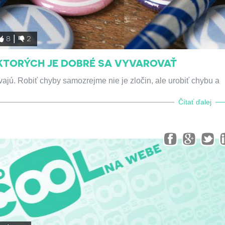
8
2
KTORÝCH JE DOBRÉ SA VYVAROVAŤ
vajú. Robiť chyby samozrejme nie je zločin, ale urobiť chybu a
Čítať ďalej