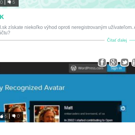
30
5
SK
.sk získate niekoľko výhod oproti neregistrovaným užívateľom.
účtu?
Čítať ďalej
6
0