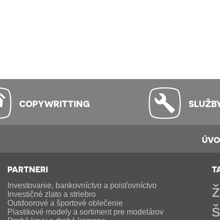
COPYWRITTING
SLUŽB
ÚV
PARTNERI
T
Investovanie, bankovníctvo a poisťovníctvo
ž
Investičné zlato a striebro
Outdoorové a športové oblečenie
š
Plastikové modely a sortiment pre modelárov