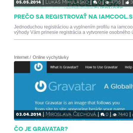
05.05.2014
Lukáš Mikulaško
0
4735
PREČO SA REGISTROVAŤ NA IAMCOOL.
Jednoduchou registráciou a vyplnením profilu na iamcool
výhody Vám prinesie registrácia a vytvorenie osobného 
Internet
Online vychytávky
03.04.2014
Miroslava Čechová
0
7440
ČO JE GRAVATAR?