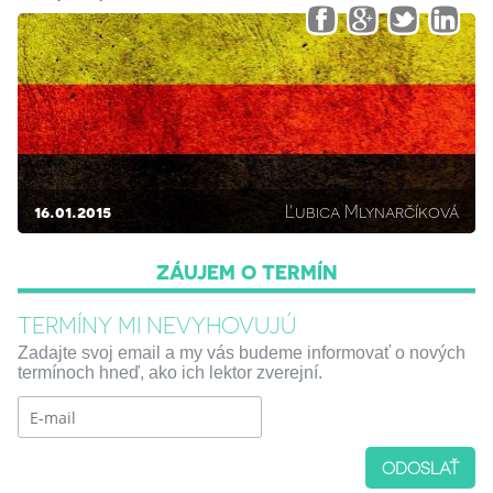
16.01.2015
Ľubica Mlynarčíková
ZÁUJEM O TERMÍN
TERMÍNY MI NEVYHOVUJÚ
Zadajte svoj email a my vás budeme informovať o nových
termínoch hneď, ako ich lektor zverejní.
ODOSLAŤ