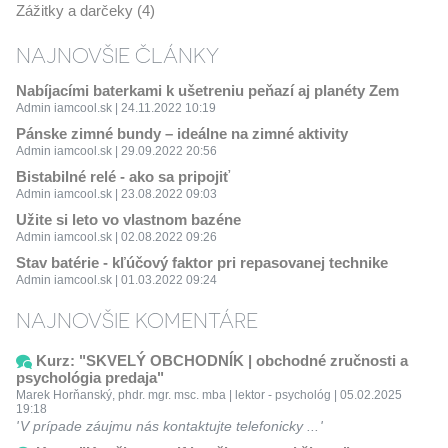
Zážitky a darčeky (4)
NAJNOVŠIE ČLÁNKY
Nabíjacími baterkami k ušetreniu peňazí aj planéty Zem
Admin iamcool.sk | 24.11.2022 10:19
Pánske zimné bundy – ideálne na zimné aktivity
Admin iamcool.sk | 29.09.2022 20:56
Bistabilné relé - ako sa pripojiť
Admin iamcool.sk | 23.08.2022 09:03
Užite si leto vo vlastnom bazéne
Admin iamcool.sk | 02.08.2022 09:26
Stav batérie - kľúčový faktor pri repasovanej technike
Admin iamcool.sk | 01.03.2022 09:24
NAJNOVŠIE KOMENTÁRE
Kurz: "SKVELÝ OBCHODNÍK | obchodné zručnosti a
psychológia predaja"
Marek Horňanský, phdr. mgr. msc. mba | lektor - psychológ | 05.02.2025
19:18
V prípade záujmu nás kontaktujte telefonicky ...