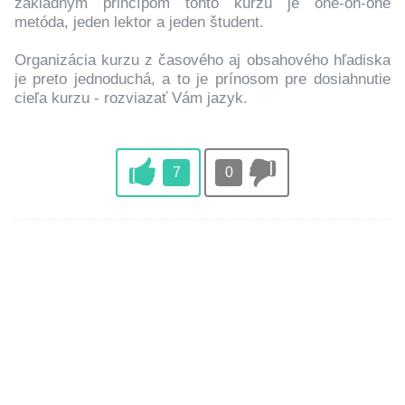
základným princípom tohto kurzu je one-on-one
metóda, jeden lektor a jeden študent.
Organizácia kurzu z časového aj obsahového hľadiska
je preto jednoduchá, a to je prínosom pre dosiahnutie
cieľa kurzu - rozviazať Vám jazyk.
7
0