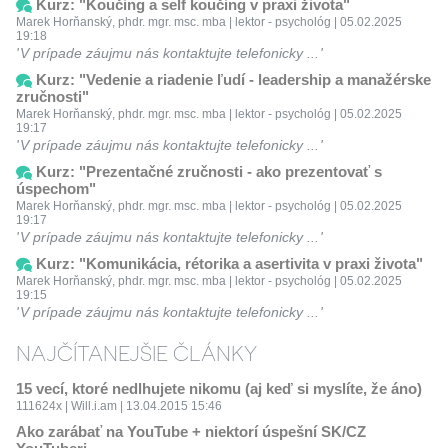
Kurz: "Koučing a self koučing v praxi života"
Marek Horňanský, phdr. mgr. msc. mba | lektor - psychológ | 05.02.2025
19:18
V prípade záujmu nás kontaktujte telefonicky ...
Kurz: "Vedenie a riadenie ľudí - leadership a manažérske
zručnosti"
Marek Horňanský, phdr. mgr. msc. mba | lektor - psychológ | 05.02.2025
19:17
V prípade záujmu nás kontaktujte telefonicky ...
Kurz: "Prezentačné zručnosti - ako prezentovať s
úspechom"
Marek Horňanský, phdr. mgr. msc. mba | lektor - psychológ | 05.02.2025
19:17
V prípade záujmu nás kontaktujte telefonicky ...
Kurz: "Komunikácia, rétorika a asertivita v praxi života"
Marek Horňanský, phdr. mgr. msc. mba | lektor - psychológ | 05.02.2025
19:15
V prípade záujmu nás kontaktujte telefonicky ...
NAJČÍTANEJŠIE ČLÁNKY
15 vecí, ktoré nedlhujete nikomu (aj keď si myslíte, že áno)
111624x | Will.i.am | 13.04.2015 15:46
Ako zarábať na YouTube + niektorí úspešní SK/CZ