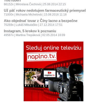
YouTuberi
86152x | Miroslava Čechová | 25.08.2014 22:15
Už päť rokov nedotujem farmaceutický priemysel
71000x | Michaela Michelová | 15.08.2016 11:18
Ako objednať tovar z Číny lacno a bezpečne
70269x | Lukáš Mikulaško | 27.12.2014 17:51
Instagram, 5 krokov k poznaniu
49587x | Martina Trepáková | 02.05.2014 16:09