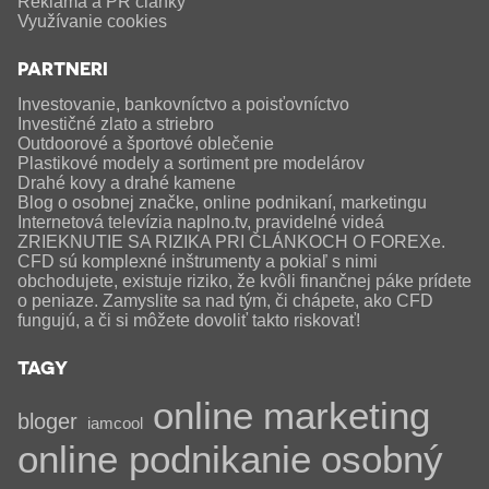
Reklama a PR články
Využívanie cookies
PARTNERI
Investovanie, bankovníctvo a poisťovníctvo
Investičné zlato a striebro
Outdoorové a športové oblečenie
Plastikové modely a sortiment pre modelárov
Drahé kovy a drahé kamene
Blog o osobnej značke, online podnikaní, marketingu
Internetová televízia naplno.tv, pravidelné videá
ZRIEKNUTIE SA RIZIKA PRI ČLÁNKOCH O FOREXe.
CFD sú komplexné inštrumenty a pokiaľ s nimi
obchodujete, existuje riziko, že kvôli finančnej páke prídete
o peniaze. Zamyslite sa nad tým, či chápete, ako CFD
fungujú, a či si môžete dovoliť takto riskovať!
TAGY
online
marketing
bloger
iamcool
online podnikanie
osobný