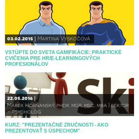
03.02.2015
Martina Vyskočová
VSTÚPTE DO SVETA GAMIFIKÁCIE: PRAKTICKÉ
CVIČENIA PRE HR/E-LEARNINGOVÝCH
PROFESIONÁLOV
22.05.2016
Marek Horňanský, phdr. mgr. msc. mba | lektor
- psychológ
KURZ: "PREZENTAČNÉ ZRUČNOSTI - AKO
PREZENTOVAŤ S ÚSPECHOM"